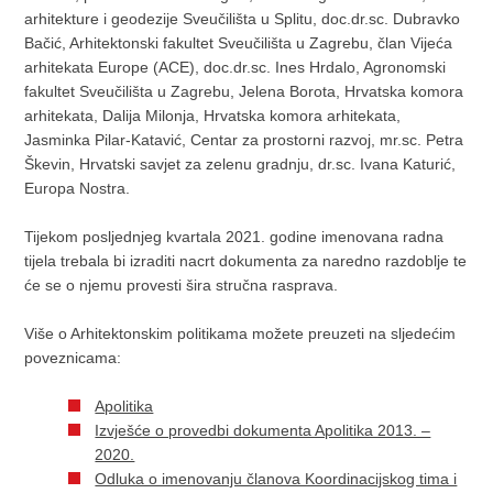
arhitekture i geodezije Sveučilišta u Splitu, doc.dr.sc. Dubravko
Bačić, Arhitektonski fakultet Sveučilišta u Zagrebu, član Vijeća
arhitekata Europe (ACE), doc.dr.sc. Ines Hrdalo, Agronomski
fakultet Sveučilišta u Zagrebu, Jelena Borota, Hrvatska komora
arhitekata, Dalija Milonja, Hrvatska komora arhitekata,
Jasminka Pilar-Katavić, Centar za prostorni razvoj, mr.sc. Petra
Škevin, Hrvatski savjet za zelenu gradnju, dr.sc. Ivana Katurić,
Europa Nostra.
Tijekom posljednjeg kvartala 2021. godine imenovana radna
tijela trebala bi izraditi nacrt dokumenta za naredno razdoblje te
će se o njemu provesti šira stručna rasprava.
Više o Arhitektonskim politikama možete preuzeti na sljedećim
poveznicama:
Apolitika
Izvješće o provedbi dokumenta Apolitika 2013. –
2020.
Odluka o imenovanju članova Koordinacijskog tima i