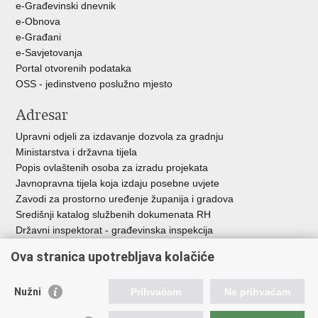
e-Građevinski dnevnik
e-Obnova
e-Građani
e-Savjetovanja
Portal otvorenih podataka
OSS - jedinstveno poslužno mjesto
Adresar
Upravni odjeli za izdavanje dozvola za gradnju
Ministarstva i državna tijela
Popis ovlaštenih osoba za izradu projekata
Javnopravna tijela koja izdaju posebne uvjete
Zavodi za prostorno uređenje županija i gradova
Središnji katalog službenih dokumenata RH
Državni inspektorat - građevinska inspekcija
AZONIZ
Ova stranica upotrebljava kolačiće
Važne poveznice
Nužni
Prihvaćam
Ne prihvaćam
Vlada Republike Hrvatske
Zavod za prostorni razvoj