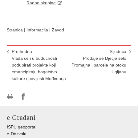
Radne skupine
Stranica
|
Informacija
|
Zavod
Prethodna
Sljedeća
Vlada će i u budućnosti
Prodaje se Dječje selo
podupirati projekte koji
Promajna i parcele na otoku
emancipiraju bogatstvo
Ugljanu
kulture i povijesti Međimurja
Ispiši
Podijeli
Podijeli
stranicu
na
na
e-Građani
Facebooku
Twitteru
ISPU geoportal
e-Dozvola