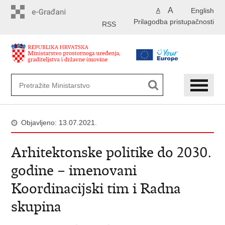
Preskoči
A
English
A
na
Prilagodba pristupačnosti
glavni
RSS
sadržaj
Objavljeno: 13.07.2021.
Arhitektonske politike do 2030.
godine – imenovani
Koordinacijski tim i Radna
skupina