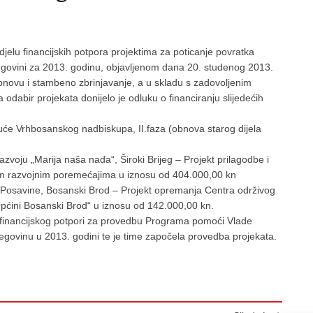
jelu financijskih potpora projektima za poticanje povratka
rcegovini za 2013. godinu, objavljenom dana 20. studenog 2013.
novu i stambeno zbrinjavanje, a u skladu s zadovoljenim
a odabir projekata donijelo je odluku o financiranju slijedećih
uće Vrhbosanskog nadbiskupa, II.faza (obnova starog dijela
zvoju „Marija naša nada“, Široki Brijeg – Projekt prilagodbe i
im razvojnim poremećajima u iznosu od 404.000,00 kn
e Posavine, Bosanski Brod – Projekt opremanja Centra održivog
Općini Bosanski Brod“ u iznosu od 142.000,00 kn.
o financijskog potpori za provedbu Programa pomoći Vlade
govinu u 2013. godini te je time započela provedba projekata.