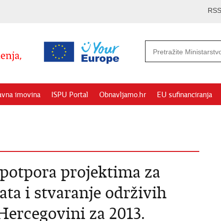
RS
avna imovina
ISPU Portal
Obnavljamo.hr
EU sufinanciranja
 potpora projektima za
ta i stvaranje održivih
 Hercegovini za 2013.