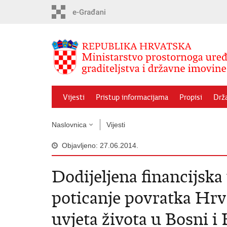
Preskoči
na
glavni
sadržaj
Vijesti
Pristup informacijama
Propisi
Drž
Naslovnica
Vijesti
Objavljeno: 27.06.2014.
Dodijeljena financijska
poticanje povratka Hrva
uvjeta života u Bosni i