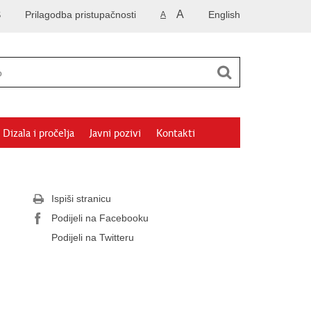
A
S
Prilagodba pristupačnosti
English
A
Dizala i pročelja
Javni pozivi
Kontakti
Ispiši stranicu
Podijeli na Facebooku
Podijeli na Twitteru