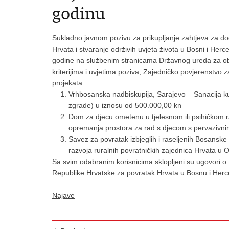
godinu
Sukladno javnom pozivu za prikupljanje zahtjeva za dod
Hrvata i stvaranje održivih uvjeta života u Bosni i He
godine na službenim stranicama Državnog ureda za ob
kriterijima i uvjetima poziva, Zajedničko povjerenstvo z
projekata:
Vrhbosanska nadbiskupija, Sarajevo – Sanacija k
zgrade) u iznosu od 500.000,00 kn
Dom za djecu ometenu u tjelesnom ili psihičkom ra
opremanja prostora za rad s djecom s pervazivn
Savez za povratak izbjeglih i raseljenih Bosansk
razvoja ruralnih povratničkih zajednica Hrvata u 
Sa svim odabranim korisnicima sklopljeni su ugovori 
Republike Hrvatske za povratak Hrvata u Bosnu i Herce
Najave