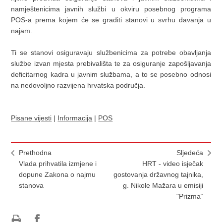
namještenicima javnih službi u okviru posebnog programa
POS-a prema kojem će se graditi stanovi u svrhu davanja u
najam.
Ti se stanovi osiguravaju službenicima za potrebe obavljanja
službe izvan mjesta prebivališta te za osiguranje zapošljavanja
deficitarnog kadra u javnim službama, a to se posebno odnosi
na nedovoljno razvijena hrvatska područja.
Pisane vijesti
|
Informacija
|
POS
Prethodna
Sljedeća
Vlada prihvatila izmjene i
HRT - video isječak
dopune Zakona o najmu
gostovanja državnog tajnika,
stanova
g. Nikole Mažara u emisiji
"Prizma“