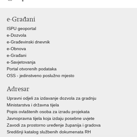
Ispiši
Podijeli
Podijeli
stranicu
na
na
e-Građani
Facebooku
Twitteru
ISPU geoportal
e-Dozvola
e-Građevinski dnevnik
e-Obnova
e-Građani
e-Savjetovanja
Portal otvorenih podataka
OSS - jedinstveno poslužno mjesto
Adresar
Upravni odjeli za izdavanje dozvola za gradnju
Ministarstva i državna tijela
Popis ovlaštenih osoba za izradu projekata
Javnopravna tijela koja izdaju posebne uvjete
Zavodi za prostorno uređenje županija i gradova
Središnji katalog službenih dokumenata RH