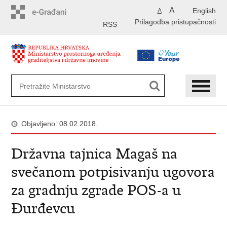
Preskoči
A
English
A
na
Prilagodba pristupačnosti
glavni
RSS
sadržaj
Objavljeno: 08.02.2018.
Državna tajnica Magaš na
svečanom potpisivanju ugovora
za gradnju zgrade POS-a u
Đurđevcu