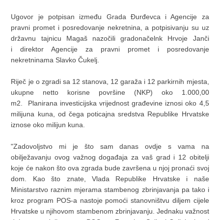
Ugovor je potpisan između Grada Đurđevca i Agencije za
pravni promet i posredovanje nekretnina, a potpisivanju su uz
državnu tajnicu Magaš nazočili gradonačelnk Hrvoje Janči
i direktor Agencije za pravni promet i posredovanje
nekretninama Slavko Čukelj.
Riječ je o zgradi sa 12 stanova, 12 garaža i 12 parkirnih mjesta,
ukupne netto korisne površine (NKP) oko 1.000,00
m2. Planirana investicijska vrijednost građevine iznosi oko 4,5
milijuna kuna, od čega poticajna sredstva Republike Hrvatske
iznose oko milijun kuna.
"Zadovoljstvo mi je što sam danas ovdje s vama na
obilježavanju ovog važnog događaja za vaš grad i 12 obitelji
koje će nakon što ova zgrada bude završena u njoj pronaći svoj
dom. Kao što znate, Vlada Republike Hrvatske i naše
Ministarstvo raznim mjerama stambenog zbrinjavanja pa tako i
kroz program POS-a nastoje pomoći stanovništvu diljem cijele
Hrvatske u njihovom stambenom zbrinjavanju. Jednaku važnost