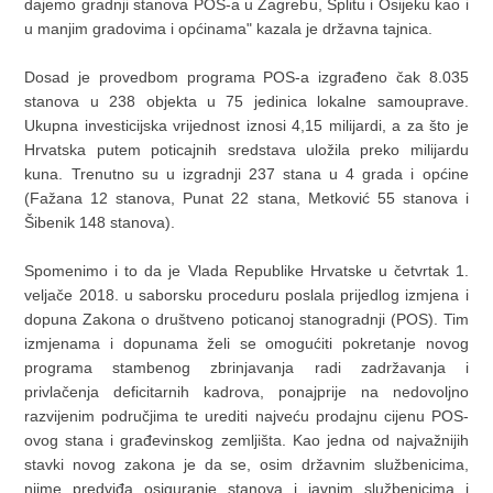
dajemo gradnji stanova POS-a u Zagrebu, Splitu i Osijeku kao i
u manjim gradovima i općinama" kazala je državna tajnica.
Dosad je provedbom programa POS-a izgrađeno čak 8.035
stanova u 238 objekta u 75 jedinica lokalne samouprave.
Ukupna investicijska vrijednost iznosi 4,15 milijardi, a za što je
Hrvatska putem poticajnih sredstava uložila preko milijardu
kuna. Trenutno su u izgradnji 237 stana u 4 grada i općine
(Fažana 12 stanova, Punat 22 stana, Metković 55 stanova i
Šibenik 148 stanova).
Spomenimo i to da je Vlada Republike Hrvatske u četvrtak 1.
veljače 2018. u saborsku proceduru poslala prijedlog izmjena i
dopuna Zakona o društveno poticanoj stanogradnji (POS). Tim
izmjenama i dopunama želi se omogućiti pokretanje novog
programa stambenog zbrinjavanja radi zadržavanja i
privlačenja deficitarnih kadrova, ponajprije na nedovoljno
razvijenim područjima te urediti najveću prodajnu cijenu POS-
ovog stana i građevinskog zemljišta. Kao jedna od najvažnijih
stavki novog zakona je da se, osim državnim službenicima,
njime predviđa osiguranje stanova i javnim službenicima i