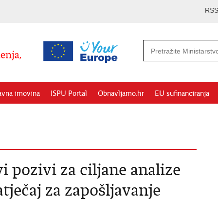
RS
avna imovina
ISPU Portal
Obnavljamo.hr
EU sufinanciranja
 pozivi za ciljane analize
tječaj za zapošljavanje