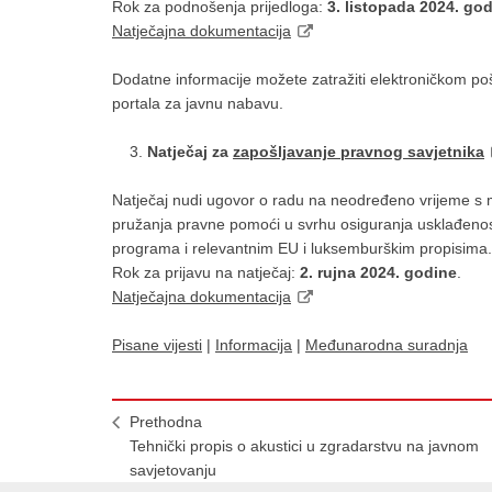
Rok za podnošenja prijedloga:
3. listopada 2024. go
Natječajna dokumentacija
Dodatne informacije možete zatražiti elektroničkom p
portala za javnu nabavu.
Natječaj za
zapošljavanje pravnog savjetnika
Natječaj nudi ugovor o radu na neodređeno vrijeme s 
pružanja pravne pomoći u svrhu osiguranja usklađenos
programa i relevantnim EU i luksemburškim propisima.
Rok za prijavu na natječaj:
2. rujna 2024. godine
.
Natječajna dokumentacija
Pisane vijesti
|
Informacija
|
Međunarodna suradnja
Prethodna
Tehnički propis o akustici u zgradarstvu na javnom
savjetovanju