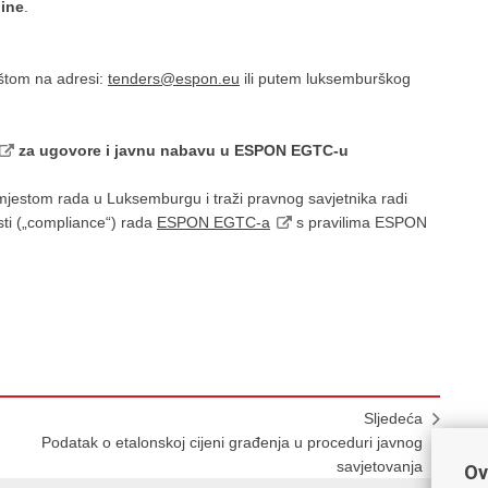
dine
.
oštom na adresi:
tenders@espon.eu
ili putem luksemburškog
za ugovore i javnu nabavu u ESPON EGTC-u
mjestom rada u Luksemburgu i traži pravnog savjetnika radi
ti („compliance“) rada
ESPON EGTC-a
s pravilima ESPON
Sljedeća
Podatak o etalonskoj cijeni građenja u proceduri javnog
savjetovanja
Ov