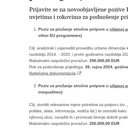
Prijavite se na novoobjavljene poziv
uvjetima i rokovima za podnošenje pri
Poziv za pružanje stručne potpore u
ciljanoj 
other EU programmes)
Cilj: analizirati i usporediti provedbu urbane dimenzij
razdoblju 2014. - 2020. i prvim godinama razdoblja 20
Maksimalni raspoloživi proračun:
290.000,00 EUR
.
Rok za podnošenje prijedloga:
26. rujna 2024. godin
Natječajna dokumentacija
Poziv za pružanje stručne potpore u
ciljanoj 
inequalities)
Cilj: utvrditi relevantne mjere potrebne za potporu tzv
politike, alata, informacija, vodiča itd.) te osmisliti kak
njihovoj ulozi, osnažiti ih i promicati širenje dobrih praks
Maksimalni raspoloživi proračun:
250.000,00 EUR
.