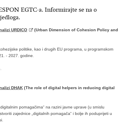
e ESPON EGTC-a. Informirajte se na o
jedloga.
analizi URDICO
(Urban Dimension of Cohesion Policy and
e kohezijske politike, kao i drugih EU programa, u programskom
21. - 2027. godine.
e
.
analizi DHAK
(The role of digital helpers in reducing digital
. „digitalnim pomagačima“ na razini javne uprave (u smislu
o stvoriti zajednice „digitalnih pomagača“ i bolje ih poduprijeti u
i.