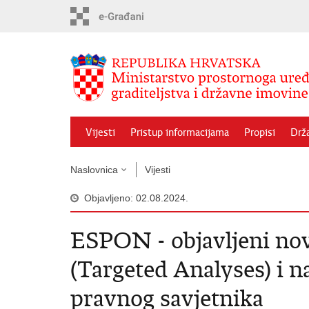
Preskoči
na
glavni
sadržaj
Vijesti
Pristup informacijama
Propisi
Drž
Naslovnica
Vijesti
Objavljeno: 02.08.2024.
ESPON - objavljeni novi
(Targeted Analyses) i na
pravnog savjetnika