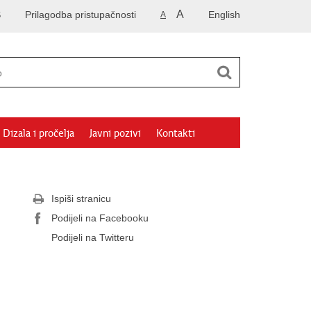
A
S
Prilagodba pristupačnosti
English
A
Dizala i pročelja
Javni pozivi
Kontakti
Ispiši stranicu
Podijeli na Facebooku
Podijeli na Twitteru