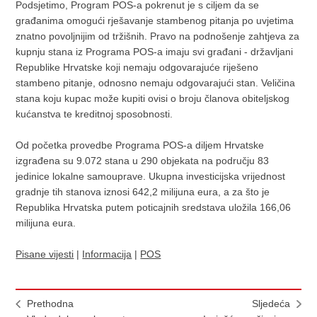
Podsjetimo, Program POS-a pokrenut je s ciljem da se
građanima omogući rješavanje stambenog pitanja po uvjetima
znatno povoljnijim od tržišnih. Pravo na podnošenje zahtjeva za
kupnju stana iz Programa POS-a imaju svi građani - državljani
Republike Hrvatske koji nemaju odgovarajuće riješeno
stambeno pitanje, odnosno nemaju odgovarajući stan. Veličina
stana koju kupac može kupiti ovisi o broju članova obiteljskog
kućanstva te kreditnoj sposobnosti.
Od početka provedbe Programa POS-a diljem Hrvatske
izgrađena su 9.072 stana u 290 objekata na području 83
jedinice lokalne samouprave. Ukupna investicijska vrijednost
gradnje tih stanova iznosi 642,2 milijuna eura, a za što je
Republika Hrvatska putem poticajnih sredstava uložila 166,06
milijuna eura.
Pisane vijesti
|
Informacija
|
POS
Prethodna
Sljedeća