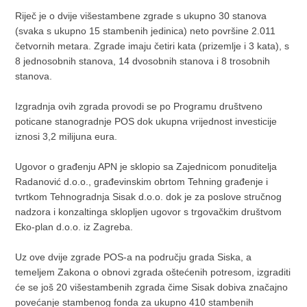
Riječ je o dvije višestambene zgrade s ukupno 30 stanova
(svaka s ukupno 15 stambenih jedinica) neto površine 2.011
četvornih metara. Zgrade imaju četiri kata (prizemlje i 3 kata), s
8 jednosobnih stanova, 14 dvosobnih stanova i 8 trosobnih
stanova.
Izgradnja ovih zgrada provodi se po Programu društveno
poticane stanogradnje POS dok ukupna vrijednost investicije
iznosi 3,2 milijuna eura.
Ugovor o građenju APN je sklopio sa Zajednicom ponuditelja
Radanović d.o.o., građevinskim obrtom Tehning građenje i
tvrtkom Tehnogradnja Sisak d.o.o. dok je za poslove stručnog
nadzora i konzaltinga sklopljen ugovor s trgovačkim društvom
Eko-plan d.o.o. iz Zagreba.
Uz ove dvije zgrade POS-a na području grada Siska, a
temeljem Zakona o obnovi zgrada oštećenih potresom, izgraditi
će se još 20 višestambenih zgrada čime Sisak dobiva značajno
povećanje stambenog fonda za ukupno 410 stambenih