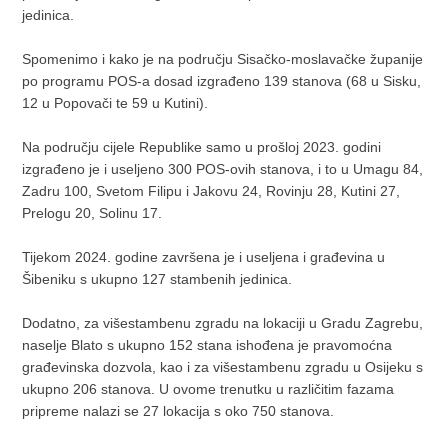
jedinica.
Spomenimo i kako je na području Sisačko-moslavačke županije
po programu POS-a dosad izgrađeno 139 stanova (68 u Sisku,
12 u Popovači te 59 u Kutini).
Na području cijele Republike samo u prošloj 2023. godini
izgrađeno je i useljeno 300 POS-ovih stanova, i to u Umagu 84,
Zadru 100, Svetom Filipu i Jakovu 24, Rovinju 28, Kutini 27,
Prelogu 20, Solinu 17.
Tijekom 2024. godine završena je i useljena i građevina u
Šibeniku s ukupno 127 stambenih jedinica.
Dodatno, za višestambenu zgradu na lokaciji u Gradu Zagrebu,
naselje Blato s ukupno 152 stana ishođena je pravomoćna
građevinska dozvola, kao i za višestambenu zgradu u Osijeku s
ukupno 206 stanova. U ovome trenutku u različitim fazama
pripreme nalazi se 27 lokacija s oko 750 stanova.