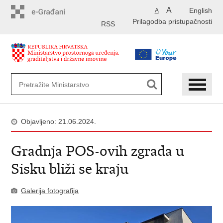
Preskoči
A
English
A
na
Prilagodba pristupačnosti
glavni
RSS
sadržaj
Objavljeno: 21.06.2024.
Gradnja POS-ovih zgrada u
Sisku bliži se kraju
Galerija fotografija