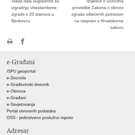
Vlada dala suglasnost za
Izvješće o učincima
izgradnju višestambene
provedbe Zakona o obnovi
zgrade s 20 stanova u
zgrada oštećenih potresom
Benkovcu
na raspravi u Hrvatskome
saboru
Ispiši
Podijeli
Podijeli
stranicu
na
na
e-Građani
Facebooku
Twitteru
ISPU geoportal
e-Dozvola
e-Građevinski dnevnik
e-Obnova
e-Građani
e-Savjetovanja
Portal otvorenih podataka
OSS - jedinstveno poslužno mjesto
Adresar