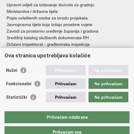
Upravni odjeli za izdavanje dozvola za gradnju
Ministarstva i državna tijela
Popis ovlaštenih osoba za izradu projekata
Javnopravna tijela koja izdaju posebne uvjete
Zavodi za prostorno uređenje županija i gradova
Središnji katalog službenih dokumenata RH
Državni inspektorat - građevinska inspekcija
AZONIZ
Ova stranica upotrebljava kolačiće
Važne poveznice
Nužni
Prihvaćam
Ne prihvaćam
Vlada Republike Hrvatske
Zavod za prostorni razvoj
Funkcionalni
Prihvaćam
Ne prihvaćam
Agencija za pravni promet i posredovanje nekretninama
Državna geodetska uprava
Statistički
Prihvaćam
Ne prihvaćam
Fond za zaštitu okoliša i energetsku učinkovitost
Centar za restrukturiranje i prodaju (CERP)
Državne nekretnine d.o.o.
Prihvaćam odabrane
Prihvaćam sve