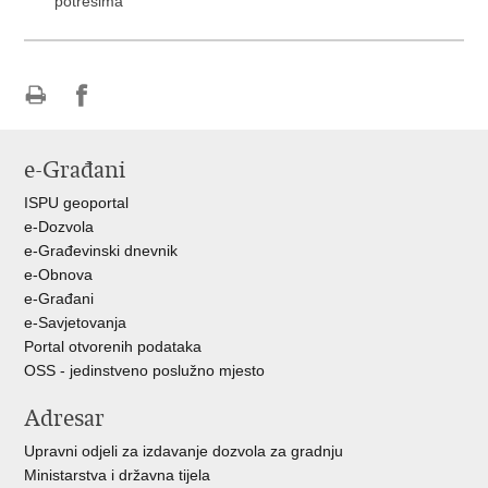
potresima
Ispiši
Podijeli
Podijeli
stranicu
na
na
e-Građani
Facebooku
Twitteru
ISPU geoportal
e-Dozvola
e-Građevinski dnevnik
e-Obnova
e-Građani
e-Savjetovanja
Portal otvorenih podataka
OSS - jedinstveno poslužno mjesto
Adresar
Upravni odjeli za izdavanje dozvola za gradnju
Ministarstva i državna tijela