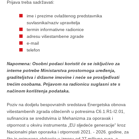
Prijava treba sadržavati:
ime i prezime ovlaštenog predstavnika
suvlasnika/naziv upravitelja
termin informativne radionice
adresu višestambene zgrade
e-mail
telefon
Napomena: Osobni podaci koristit će se isključivo za
interne potrebe Ministarstva prostornoga uređenja,
graditeljstva i državne imovine i neće se prosljeđivati
trećim osobama. Prijavom na radionicu suglasni ste s
načinom korištenja podataka.
Poziv na dodjelu bespovratnih sredstava Energetska obnova
višestambenih zgrada oštećenih u potresima C6.1.R1-I2.01,
sufinancira se sredstvima iz Mehanizma za oporavak i
otpornost u okviru instrumenta „EU sljedeće generacije“ kroz
Nacionalni plan oporavka i otpornosti 2021. - 2026. godine, za
što je osigurana alokacija u iznosu od 27 milijuna eura, a