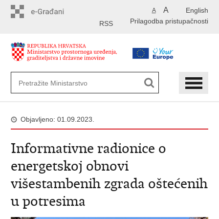
Preskoči
A
English
A
na
Prilagodba pristupačnosti
glavni
RSS
sadržaj
Objavljeno: 01.09.2023.
Informativne radionice o
energetskoj obnovi
višestambenih zgrada oštećenih
u potresima