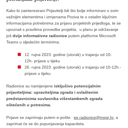
Kako bi zainteresirani Prijavitelji bili što bolje informirani o svim
važnijim elementima i izmjenama Poziva te o ostalim ključnim
informacijama potrebnima za prijavu projektnih prijedloga, te se
upoznali s pravilima provedbe projekta, u planu je održavanje
još
dvije informativne radionice
putem platforme Microsoft
Teams u sljedećim terminima:
12. rujna 2023. godine (utorak) u trajanju od 10-
12h- prijave u tijeku
26. rujna 2023. godine (utorak) u trajanju od 10-12h.-
prijave u tijeku
Radionice su namijenjene
isključivo potencijalnim
prijaviteljima:
upraviteljima zgrada i ovlaštenim
predstavnicima suvlasnika višestambenih zgrada
oštećenih u potresima.
Prijave se zaprimaju putem e-pošte:
ee.radionice@mpgi.hr
, a
zaprimat će se do popunjavanja kapaciteta.