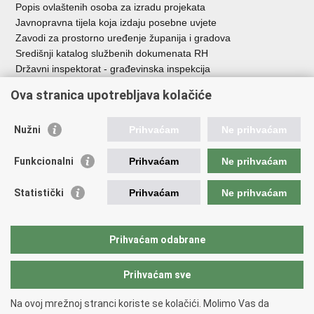
Popis ovlaštenih osoba za izradu projekata
Javnopravna tijela koja izdaju posebne uvjete
Zavodi za prostorno uređenje županija i gradova
Središnji katalog službenih dokumenata RH
Državni inspektorat - građevinska inspekcija
AZONIZ
Ova stranica upotrebljava kolačiće
Važne poveznice
Nužni
Prihvaćam
Ne prihvaćam
Vlada Republike Hrvatske
Zavod za prostorni razvoj
Funkcionalni
Prihvaćam
Ne prihvaćam
Agencija za pravni promet i posredovanje nekretninama
Državna geodetska uprava
Statistički
Prihvaćam
Ne prihvaćam
Fond za zaštitu okoliša i energetsku učinkovitost
Centar za restrukturiranje i prodaju (CERP)
Državne nekretnine d.o.o.
Prihvaćam odabrane
Prihvaćam sve
Povratak na vrh
Copyright © 2026 Ministarstvo prostornoga uređenja, graditeljstva i
Na ovoj mrežnoj stranci koriste se kolačići. Molimo Vas da
državne imovine.