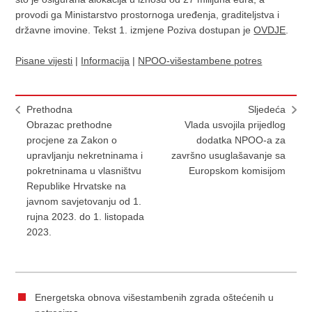
provodi ga Ministarstvo prostornoga uređenja, graditeljstva i
državne imovine. Tekst 1. izmjene Poziva dostupan je
OVDJE
.
Pisane vijesti
|
Informacija
|
NPOO-višestambene potres
Prethodna
Sljedeća
Obrazac prethodne
Vlada usvojila prijedlog
procjene za Zakon o
dodatka NPOO-a za
upravljanju nekretninama i
završno usuglašavanje sa
pokretninama u vlasništvu
Europskom komisijom
Republike Hrvatske na
javnom savjetovanju od 1.
rujna 2023. do 1. listopada
2023.
Energetska obnova višestambenih zgrada oštećenih u