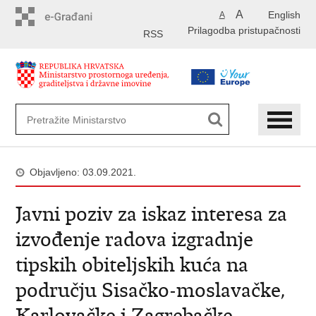
Preskoči
A
English
A
na
Prilagodba pristupačnosti
glavni
RSS
sadržaj
Objavljeno: 03.09.2021.
Javni poziv za iskaz interesa za
izvođenje radova izgradnje
tipskih obiteljskih kuća na
području Sisačko-moslavačke,
Karlovačke i Zagrebačke