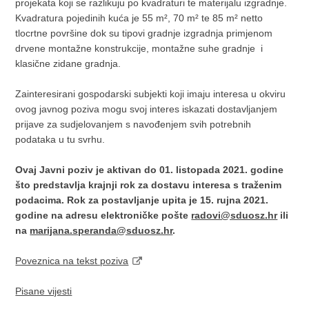
projekata koji se razlikuju po kvadraturi te materijalu izgradnje.
Kvadratura pojedinih kuća je 55 m², 70 m² te 85 m² netto
tlocrtne površine dok su tipovi gradnje izgradnja primjenom
drvene montažne konstrukcije, montažne suhe gradnje i
klasične zidane gradnja.
Zainteresirani gospodarski subjekti koji imaju interesa u okviru
ovog javnog poziva mogu svoj interes iskazati dostavljanjem
prijave za sudjelovanjem s navođenjem svih potrebnih
podataka u tu svrhu.
Ovaj Javni poziv je aktivan do 01. listopada 2021. godine
što predstavlja krajnji rok za dostavu interesa s traženim
podacima. Rok za postavljanje upita je 15. rujna 2021.
godine na adresu elektroničke pošte
radovi@sduosz.hr
ili
na
marijana.speranda@sduosz.hr
.
Poveznica na tekst poziva
Pisane vijesti