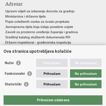
Adresar
Upravni odjeli za izdavanje dozvola za gradnju
Ministarstva i državna tijela
Popis ovlaštenih osoba za izradu projekata
Javnopravna tijela koja izdaju posebne uvjete
Zavodi za prostorno uređenje županija i gradova
Središnji katalog službenih dokumenata RH
Državni inspektorat - građevinska inspekcija
AZONIZ
Ova stranica upotrebljava kolačiće
Važne poveznice
Nužni
Prihvaćam
Ne prihvaćam
Vlada Republike Hrvatske
Zavod za prostorni razvoj
Funkcionalni
Prihvaćam
Ne prihvaćam
Agencija za pravni promet i posredovanje nekretninama
Državna geodetska uprava
Statistički
Prihvaćam
Ne prihvaćam
Fond za zaštitu okoliša i energetsku učinkovitost
Centar za restrukturiranje i prodaju (CERP)
Državne nekretnine d.o.o.
Prihvaćam odabrane