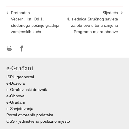
Prethodna
Sljedeća
Večernji list: Od 1.
4. sjednica Stručnog savjeta
studenoga počinje gradnja
za obnovu u tonu izmjena
zamjenskih kuća
Programa mjera obnove
Ispiši
Podijeli
Podijeli
stranicu
na
na
e-Građani
Facebooku
Twitteru
ISPU geoportal
e-Dozvola
e-Građevinski dnevnik
e-Obnova
e-Građani
e-Savjetovanja
Portal otvorenih podataka
OSS - jedinstveno poslužno mjesto