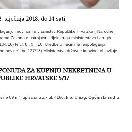
ečnja 2018. do 14 sati
polaganju imovinom u vlasništvu Republike Hrvatske („Narodne
nama Zakona o ustrojstvu i djelokrugu ministarstava i drugih
104/16) te čl. 8., 9. i 10. Uredbe o načinima raspolaganja
e novine“, br. 127/13) Ministarstvo državne imovine objavljuje:
 PONUDA ZA KUPNJU NEKRETNINA U
UBLIKE HRVATSKE 5/17
2
ršine 89 m
, upisana u z.k.ul. 4160,
k.o. Umag, Općinski sud u