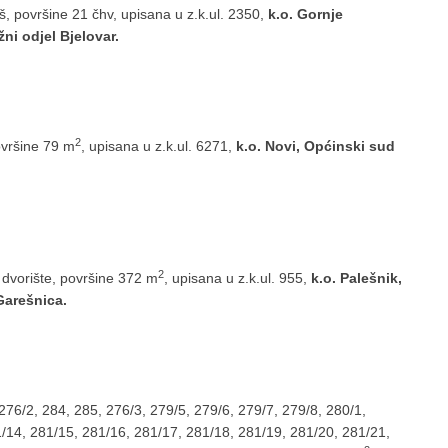
, površine 21 čhv, upisana u z.k.ul. 2350,
k.o. Gornje
ni odjel Bjelovar.
2
ovršine 79 m
, upisana u z.k.ul. 6271,
k.o. Novi, Općinski sud
2
 dvorište, površine 372 m
, upisana u z.k.ul. 955,
k.o. Palešnik,
Garešnica.
276/2, 284, 285, 276/3, 279/5, 279/6, 279/7, 279/8, 280/1,
1/14, 281/15, 281/16, 281/17, 281/18, 281/19, 281/20, 281/21,