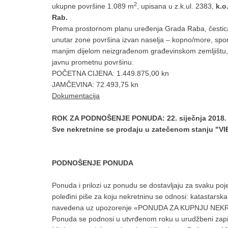
2
ukupne površine 1.089 m
, upisana u z.k.ul. 2383,
k.o
Rab.
Prema prostornom planu uređenja Grada Raba, čestic
unutar zone površina izvan naselja – kopno/more, spor
manjim dijelom neizgrađenom građevinskom zemljištu, 
javnu prometnu površinu.
POČETNA CIJENA: 1.449.875,00 kn
JAMČEVINA: 72.493,75 kn
Dokumentacija
ROK ZA PODNOŠENJE PONUDA: 22. siječnja 2018. 
Sve nekretnine se prodaju u zatečenom stanju "
PODNOŠENJE PONUDA
Ponuda i prilozi uz ponudu se dostavljaju za svaku pojed
poleđini piše za koju nekretninu se odnosi: katastarska
navedena uz upozorenje «PONUDA ZA KUPNJU NEKRETN
Ponuda se podnosi u utvrđenom roku u urudžbeni zapis