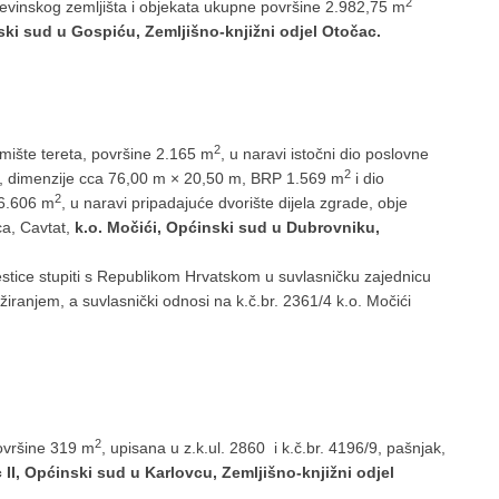
2
vinskog zemljišta i objekata ukupne površine 2.982,75 m
nski sud u Gospiću, Zemljišno-knjižni odjel Otočac.
2
mište tereta, površine 2.165 m
, u naravi istočni dio poslovne
2
a, dimenzije cca 76,00 m × 20,50 m, BRP 1.569 m
i dio
2
 6.606 m
, u naravi pripadajuće dvorište dijela zgrade, obje
a, Cavtat,
k.o. Močići, Općinski sud u Dubrovniku,
estice stupiti s Republikom Hrvatskom u suvlasničku zajednicu
iranjem, a suvlasnički odnosi na k.č.br. 2361/4 k.o. Močići
2
ovršine 319 m
, upisana u z.k.ul. 2860 i k.č.br. 4196/9, pašnjak,
 II, Općinski sud u Karlovcu, Zemljišno-knjižni odjel