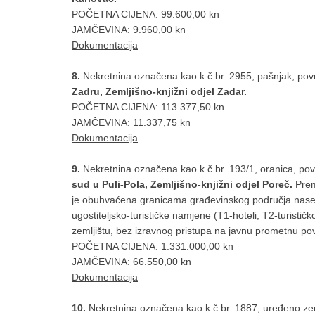
POČETNA CIJENA: 99.600,00 kn
JAMČEVINA: 9.960,00 kn
Dokumentacija
8.
Nekretnina označena kao k.č.br. 2955, pašnjak, po
Zadru, Zemljišno-knjižni odjel Zadar.
POČETNA CIJENA: 113.377,50 kn
JAMČEVINA: 11.337,75 kn
Dokumentacija
9.
Nekretnina označena kao k.č.br. 193/1, oranica, po
sud u Puli-Pola, Zemljišno-knjižni odjel Poreč.
Prem
je obuhvaćena granicama građevinskog područja nasel
ugostiteljsko-turističke namjene (T1-hoteli, T2-turisti
zemljištu, bez izravnog pristupa na javnu prometnu pov
POČETNA CIJENA: 1.331.000,00 kn
JAMČEVINA: 66.550,00 kn
Dokumentacija
10.
Nekretnina označena kao k.č.br. 1887, uređeno zem