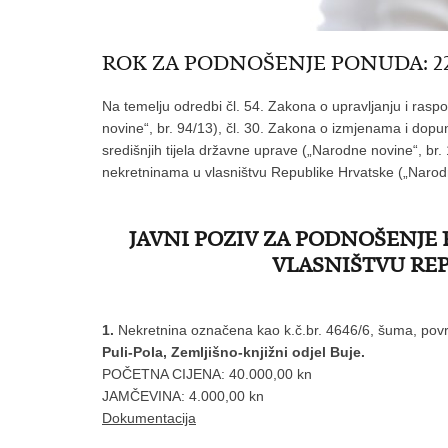
ROK ZA PODNOŠENJE PONUDA: 22. sij
Na temelju odredbi čl. 54. Zakona o upravljanju i ras
novine“, br. 94/13), čl. 30. Zakona o izmjenama i dopu
središnjih tijela državne uprave („Narodne novine“, br. 
nekretninama u vlasništvu Republike Hrvatske („Narodn
JAVNI POZIV ZA PODNOŠENJE
VLASNIŠTVU REP
1.
Nekretnina označena kao k.č.br. 4646/6, šuma, pov
Puli-Pola, Zemljišno-knjižni odjel Buje
.
POČETNA CIJENA: 40.000,00 kn
JAMČEVINA: 4.000,00 kn
Dokumentacija