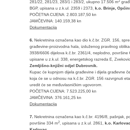
2
281/22, 281/23, 283/1 i 283/2, ukupno 17.506 m
građe
BGP, upisana u z.k.ul. 2359 i 2373,
k.o. Brinje, Opći
POČETNA CIJENA: 2.803.187,50 kn
JAMČEVINA: 140.159,38 kn
Dokumentacija
6.
Nekretnina označena kao dio k.č.br. ZGR. 156, spre
građevine-proizvodna hala, izduženog pravilnog oblik
3938/6606 dijelova k.č.br. 2361/4, neplodno, površine
upisane u z.k.ul. 338, energetskog razreda E, Zvekovic
Zemljišno-knjižni odjel Dubrovnik.
Kupac će kupnjom dijela građevine i dijela građevne č
koja će se u odnosu na k.č.br. ZGR. 156 razvrgnuti etaž
uredit će se međuvlasničkim ugovorom.
POČETNA CIJENA: 7.523.225,00 kn
JAMČEVINA: 376.161,25 kn
Dokumentacija
7.
Nekretnina označena kao k.č.br. 4196/8, pašnjak, p
2
površine 334 m
, upisana u z.k.ul. 2861,
k.o. Karlovac
Karlovac.