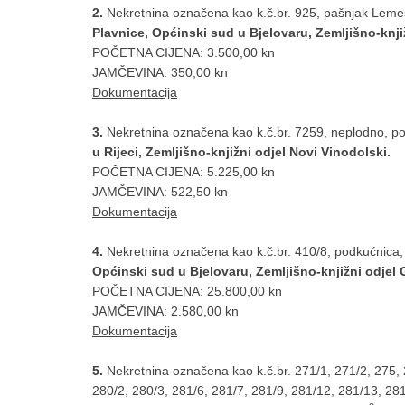
2.
Nekretnina označena kao k.č.br. 925, pašnjak Lemeš
Plavnice, Općinski sud u Bjelovaru, Zemljišno-knjiž
POČETNA CIJENA: 3.500,00 kn
JAMČEVINA: 350,00 kn
Dokumentacija
3.
Nekretnina označena kao k.č.br. 7259, neplodno, p
u Rijeci, Zemljišno-knjižni odjel Novi Vinodolski.
POČETNA CIJENA: 5.225,00 kn
JAMČEVINA: 522,50 kn
Dokumentacija
4.
Nekretnina označena kao k.č.br. 410/8, podkućnica,
Općinski sud u Bjelovaru, Zemljišno-knjižni odjel 
POČETNA CIJENA: 25.800,00 kn
JAMČEVINA: 2.580,00 kn
Dokumentacija
5.
Nekretnina označena kao k.č.br. 271/1, 271/2, 275, 
280/2, 280/3, 281/6, 281/7, 281/9, 281/12, 281/13, 28