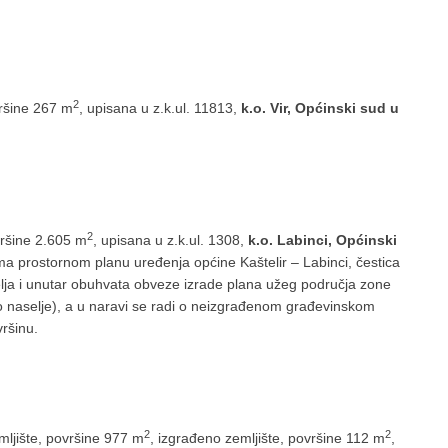
2
vršine 267 m
, upisana u z.k.ul. 11813,
k.o. Vir, Općinski sud u
2
vršine 2.605 m
, upisana u z.k.ul. 1308,
k.o. Labinci, Općinski
a prostornom planu uređenja općine Kaštelir – Labinci, čestica
ja i unutar obuhvata obveze izrade plana užeg područja zone
čko naselje), a u naravi se radi o neizgrađenom građevinskom
ršinu.
2
2
ljište, površine 977 m
, izgrađeno zemljište, površine 112 m
,