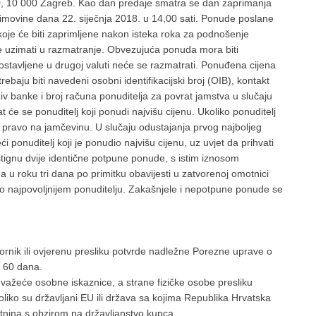
0, 10 000 Zagreb. Kao dan predaje smatra se dan zaprimanja
imovine dana 22. siječnja 2018. u 14,00 sati. Ponude poslane
oje će biti zaprimljene nakon isteka roka za podnošenje
 uzimati u razmatranje. Obvezujuća ponuda mora biti
avljene u drugoj valuti neće se razmatrati. Ponuđena cijena
rebaju biti navedeni osobni identifikacijski broj (OIB), kontakt
ziv banke i broj računa ponuditelja za povrat jamstva u slučaju
 će se ponuditelj koji ponudi najvišu cijenu. Ukoliko ponuditelj
 pravo na jamčevinu. U slučaju odustajanja prvog najboljeg
i ponuditelj koji je ponudio najvišu cijenu, uz uvjet da prihvati
stignu dvije identične potpune ponude, s istim iznosom
a u roku tri dana po primitku obavijesti u zatvorenoj omotnici
o najpovoljnijem ponuditelju. Zakašnjele i nepotpune ponude se
vornik ili ovjerenu presliku potvrde nadležne Porezne uprave o
d 60 dana.
 važeće osobne iskaznice, a strane fizičke osobe presliku
oliko su državljani EU ili država sa kojima Republika Hrvatska
etnina s obzirom na državljanstvo kupca.