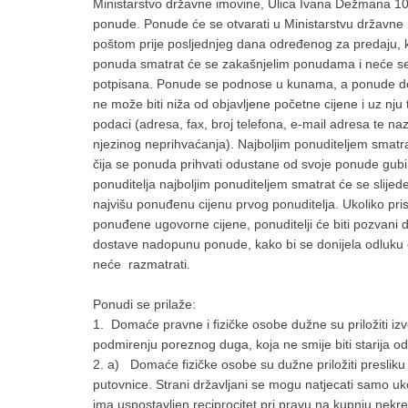
Ministarstvo državne imovine, Ulica Ivana Dežmana 1
ponude. Ponude će se otvarati u Ministarstvu državne 
poštom prije posljednjeg dana određenog za predaju, k
ponuda smatrat će se zakašnjelim ponudama i neće se
potpisana. Ponude se podnose u kunama, a ponude dost
ne može biti niža od objavljene početne cijene i uz nju t
podaci (adresa, fax, broj telefona, e-mail adresa te na
njezinog neprihvaćanja). Najboljim ponuditeljem smatrat
čija se ponuda prihvati odustane od svoje ponude gubi
ponuditelja najboljim ponuditeljem smatrat će se slijedeć
najvišu ponuđenu cijenu prvog ponuditelja. Ukoliko pri
ponuđene ugovorne cijene, ponuditelji će biti pozvani d
dostave nadopunu ponude, kako bi se donijela odluku 
neće razmatrati.
Ponudi se prilaže:
1. Domaće pravne i fizičke osobe dužne su priložiti iz
podmirenju poreznog duga, koja ne smije biti starija o
2. a) Domaće fizičke osobe su dužne priložiti presliku
putovnice. Strani državljani se mogu natjecati samo uk
ima uspostavljen reciprocitet pri pravu na kupnju nekr