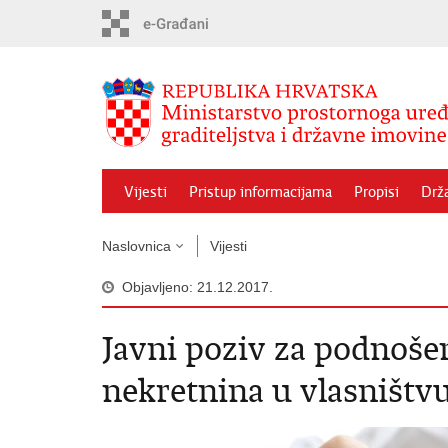
Preskoči
na
glavni
sadržaj
Vijesti
Pristup informacijama
Propisi
Drž
Naslovnica
Vijesti
Objavljeno: 21.12.2017.
Javni poziv za podnoše
nekretnina u vlasništv