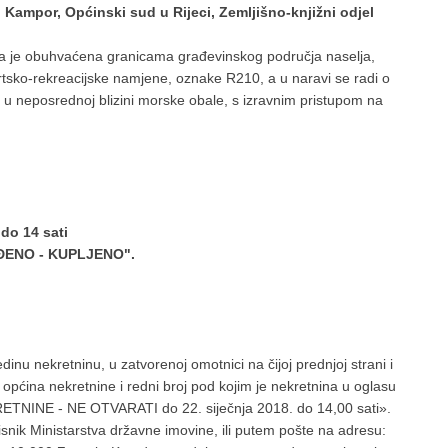
. Kampor, Općinski sud u Rijeci, Zemljišno-knjižni odjel
a je obuhvaćena granicama građevinskog područja naselja,
tsko-rekreacijske namjene, oznake R210, a u naravi se radi o
u neposrednoj blizini morske obale, s izravnim pristupom na
do 14 sati
VIĐENO - KUPLJENO".
inu nekretninu, u zatvorenoj omotnici na čijoj prednjoj strani i
 općina nekretnine i redni broj pod kojim je nekretnina u oglasu
INE - NE OTVARATI do 22. siječnja 2018. do 14,00 sati».
nik Ministarstva državne imovine, ili putem pošte na adresu: