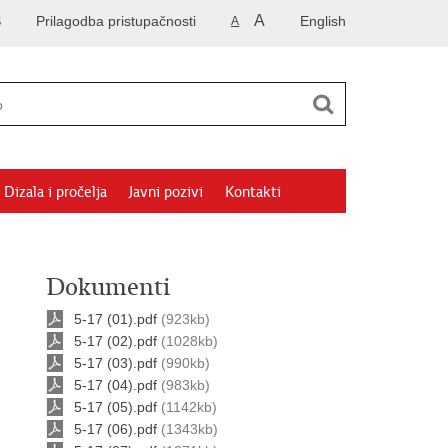
A
S
Prilagodba pristupačnosti
English
A
Dizala i pročelja
Javni pozivi
Kontakti
Dokumenti
5-17 (01).pdf
(923kb)
5-17 (02).pdf
(1028kb)
5-17 (03).pdf
(990kb)
5-17 (04).pdf
(983kb)
5-17 (05).pdf
(1142kb)
5-17 (06).pdf
(1343kb)