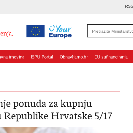
RS
avna imovina
ISPU Portal
Obnavljamo.hr
EU sufinanciranja
nje ponuda za kupnju
u Republike Hrvatske 5/17