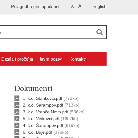
A
S
Prilagodba pristupačnosti
English
A
Dizala i pročelja
Javni pozivi
Kontakti
Dokumenti
1. k.o. Stankovci.pdf
(773kb)
2. k.o. Šarampov.pdf
(713kb)
3. k.o. Vrapče Novo.pdf
(536kb)
5. k.o. Vinkovci.pdf
(1607kb)
4. k.o. Šarampov.pdf
(819kb)
6. k.o. Buje.pdf
(376kb)