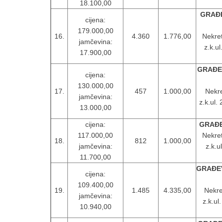
18.100,00
GRAĐE
cijena:
179.000,00
16.
4.360
1.776,00
Nekret
jamčevina:
z.k.u
17.900,00
GRAĐEV
cijena:
130.000,00
17.
457
1.000,00
Nekre
jamčevina:
z.k.ul.
13.000,00
cijena:
GRAĐE
117.000,00
Nekret
18.
812
1.000,00
jamčevina:
z.k.u
11.700,00
GRAĐEV
cijena:
109.400,00
19.
1.485
4.335,00
Nekre
jamčevina:
z.k.ul
10.940,00