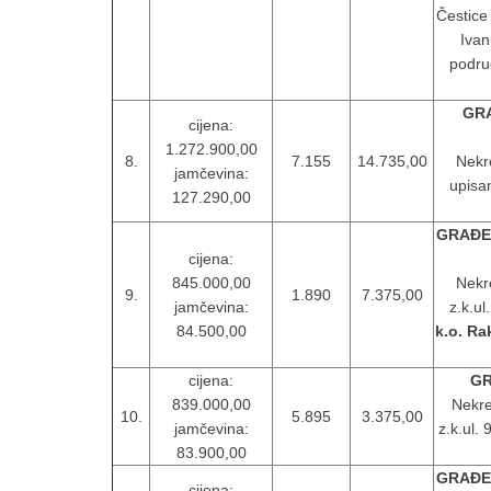
Čestice
Ivan
područ
GRA
cijena:
1.272.900,00
8.
7.155
14.735,00
Nekr
jamčevina:
upisa
127.290,00
GRAĐE
cijena:
845.000,00
Nekr
9.
1.890
7.375,00
jamčevina:
z.k.ul
84.500,00
k.o. Ra
cijena:
GR
839.000,00
Nekre
10.
5.895
3.375,00
jamčevina:
z.k.ul.
83.900,00
GRAĐEV
cijena: