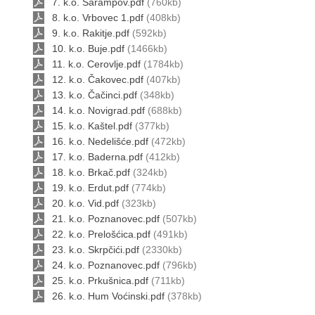
7. k.o. Šarampov.pdf
(760kb)
8. k.o. Vrbovec 1.pdf
(408kb)
9. k.o. Rakitje.pdf
(592kb)
10. k.o. Buje.pdf
(1466kb)
11. k.o. Cerovlje.pdf
(1784kb)
12. k.o. Čakovec.pdf
(407kb)
13. k.o. Čačinci.pdf
(348kb)
14. k.o. Novigrad.pdf
(688kb)
15. k.o. Kaštel.pdf
(377kb)
16. k.o. Nedelišće.pdf
(472kb)
17. k.o. Baderna.pdf
(412kb)
18. k.o. Brkač.pdf
(324kb)
19. k.o. Erdut.pdf
(774kb)
20. k.o. Vid.pdf
(323kb)
21. k.o. Poznanovec.pdf
(507kb)
22. k.o. Prelošćica.pdf
(491kb)
23. k.o. Skrpčići.pdf
(2330kb)
24. k.o. Poznanovec.pdf
(796kb)
25. k.o. Prkušnica.pdf
(711kb)
26. k.o. Hum Voćinski.pdf
(378kb)