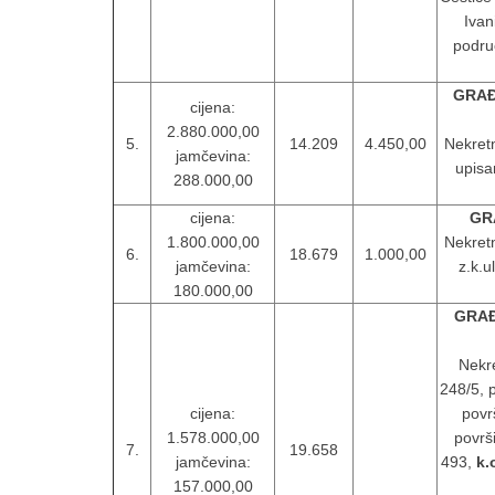
Ivan
područ
GRAĐ
cijena:
2.880.000,00
5.
14.209
4.450,00
Nekret
jamčevina:
upisa
288.000,00
cijena:
GR
1.800.000,00
Nekret
6.
18.679
1.000,00
jamčevina:
z.k.u
180.000,00
GRAĐ
Nekre
248/5, 
cijena:
povr
1.578.000,00
površ
7.
19.658
jamčevina:
493,
k.
157.000,00