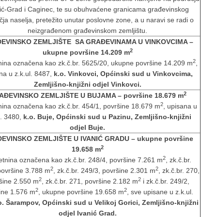
ić-Grad i Caginec, te su obuhvaćene granicama građevinskog
ja naselja, pretežito unutar poslovne zone, a u naravi se radi o
neizgrađenom građevinskom zemljištu.
EVINSKO ZEMLJIŠTE SA GRAĐEVINAMA U VINKOVCIMA –
2
ukupne površine 14.209 m
2
nina označena kao zk.č.br. 5625/20, ukupne površine 14.209 m
,
na u z.k.ul. 8487,
k.o. Vinkovci, Općinski sud u Vinkovcima,
Zemljišno-knjižni odjel Vinkovci.
2
AĐEVINSKO ZEMLJIŠTE U BUJAMA
– površine 18.679 m
2
nina označena kao zk.č.br. 454/1, površine 18.679 m
, upisana u
l. 3480,
k.o. Buje, Općinski sud u Pazinu, Zemljišno-knjižni
odjel Buje.
EVINSKO ZEMLJIŠTE U IVANIĆ GRADU
– ukupne površine
2
19.658 m
2
tnina označena kao zk.č.br. 248/4, površine 7.261 m
, zk.č.br.
2
2
površine 3.788 m
, zk.č.br. 249/3, površine 2.301 m
, zk.č.br. 270,
2
2
šine 2.550 m
, zk.č.br. 271, površine 2.182 m
i zk.č.br. 249/2,
2
2
ine 1.576 m
, ukupne površine 19.658 m
, sve upisane u z.k.ul.
o. Šarampov, Općinski sud u Velikoj Gorici, Zemljišno-knjižni
odjel Ivanić Grad.