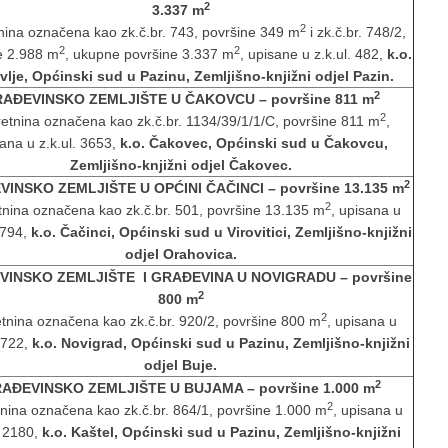
2
3.337 m
2
nina označena kao zk.č.br. 743, površine 349 m
i zk.č.br. 748/2,
2
2
e 2.988 m
, ukupne površine 3.337 m
, upisane u z.k.ul. 482,
k.o.
vlje, Općinski sud u Pazinu, Zemljišno-knjižni odjel Pazin.
2
AĐEVINSKO ZEMLJIŠTE U ČAKOVCU – površine 811 m
2
etnina označena kao zk.č.br. 1134/39/1/1/C, površine 811 m
,
ana u z.k.ul. 3653,
k.o. Čakovec, Općinski sud u Čakovcu,
Zemljišno-knjižni odjel Čakovec.
2
VINSKO ZEMLJIŠTE U OPĆINI ČAČINCI
– površine 13.135 m
2
nina označena kao zk.č.br. 501, površine 13.135 m
, upisana u
2794,
k.o. Čačinci, Općinski sud u Virovitici,
Zemljišno-knjižni
odjel
Orahovica
.
INSKO ZEMLJIŠTE I GRAĐEVINA U NOVIGRADU – površine
2
800 m
2
tnina označena kao zk.č.br. 920/2, površine 800 m
, upisana u
 2722,
k.o. Novigrad, Općinski sud u Pazinu, Zemljišno-knjižni
odjel Buje.
2
AĐEVINSKO ZEMLJIŠTE U BUJAMA – površine 1.000 m
2
nina označena kao zk.č.br. 864/1, površine 1.000 m
, upisana u
. 2180,
k.o. Kaštel, Općinski sud u Pazinu, Zemljišno-knjižni