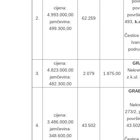
pov
cijena:
pov
4.993.000,00
površ
2.
62.259
jamčevina:
493,
k.
499.300,00
Čestice
Ivan
područ
cijena:
GR
4.823.000,00
Nekret
3.
2.079
1.875,00
jamčevina:
z.k.ul
482.300,00
GRAĐ
Nekre
273/2, 
cijena:
površi
3.486.000,00
4.
43.502
43.50
jamčevina:
348.600,00
Čestice