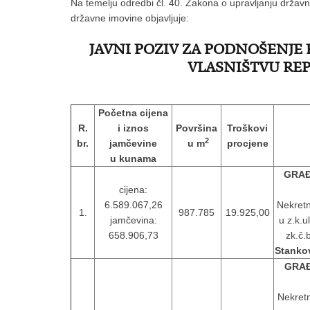
Na temelju odredbi čl. 40. Zakona o upravljanju držav
državne imovine objavljuje:
JAVNI POZIV ZA PODNOŠENJE
VLASNIŠTVU REP
Početna cijena
R.
i iznos
Površina
Troškovi
2
br.
jamčevine
u m
procjene
u kunama
GRAĐ
cijena:
6.589.067,26
Nekretn
1.
987.785
19.925,00
jamčevina:
u z.k.u
658.906,73
zk.č.
Stankov
GRAĐ
Nekretn