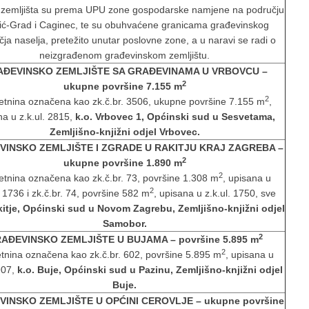
 zemljišta su prema UPU zone gospodarske namjene na području
ić-Grad i Caginec, te su obuhvaćene granicama građevinskog
ja naselja, pretežito unutar poslovne zone, a u naravi se radi o
neizgrađenom građevinskom zemljištu.
ĐEVINSKO ZEMLJIŠTE SA GRAĐEVINAMA U VRBOVCU –
2
ukupne površine 7.155 m
2
etnina označena kao zk.č.br. 3506, ukupne površine 7.155 m
,
na u z.k.ul. 2815,
k.o. Vrbovec 1, Općinski sud u Sesvetama,
Zemljišno-knjižni odjel Vrbovec.
VINSKO ZEMLJIŠTE I ZGRADE U RAKITJU KRAJ ZAGREBA
–
2
ukupne površine 1.890 m
2
etnina označena kao zk.č.br. 73, površine 1.308 m
, upisana u
2
. 1736 i zk.č.br. 74, površine 582 m
, upisana u z.k.ul. 1750, sve
kitje, Općinski sud u Novom Zagrebu, Zemljišno-knjižni odjel
Samobor.
2
AĐEVINSKO ZEMLJIŠTE U BUJAMA – površine 5.895 m
2
tnina označena kao zk.č.br. 602, površine 5.895 m
, upisana u
 907,
k.o. Buje, Općinski sud u Pazinu, Zemljišno-knjižni odjel
Buje.
INSKO ZEMLJIŠTE U OPĆINI CEROVLJE – ukupne površine