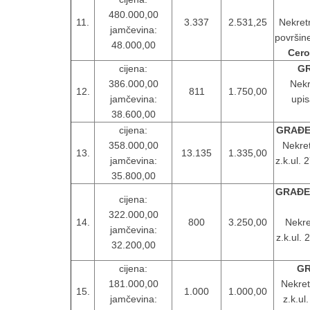
480.000,00
11.
3.337
2.531,25
Nekret
jamčevina:
površin
48.000,00
Cero
cijena:
GR
386.000,00
Nekr
12.
811
1.750,00
jamčevina:
upis
38.600,00
cijena:
GRAĐE
358.000,00
Nekret
13.
13.135
1.335,00
jamčevina:
z.k.ul. 
35.800,00
GRAĐEV
cijena:
322.000,00
14.
800
3.250,00
Nekre
jamčevina:
z.k.ul.
32.200,00
cijena:
GR
181.000,00
Nekret
15.
1.000
1.000,00
jamčevina:
z.k.ul