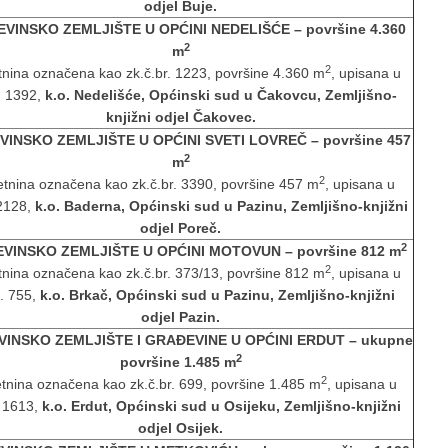
odjel Buje.
VINSKO ZEMLJIŠTE U OPĆINI NEDELIŠĆE – površine 4.360
2
m
2
nina označena kao zk.č.br. 1223, površine 4.360 m
, upisana u
l. 1392,
k.o. Nedelišće, Općinski sud u Čakovcu, Zemljišno-
knjižni odjel Čakovec.
INSKO ZEMLJIŠTE U OPĆINI SVETI LOVREČ – površine 457
2
m
2
tnina označena kao zk.č.br. 3390, površine 457 m
, upisana u
 2128,
k.o. Baderna, Općinski sud u Pazinu, Zemljišno-knjižni
odjel Poreč.
2
VINSKO ZEMLJIŠTE U OPĆINI MOTOVUN
– površine 812 m
2
nina označena kao zk.č.br. 373/13, površine 812 m
, upisana u
l. 755,
k.o. Brkač, Općinski sud u Pazinu, Zemljišno-knjižni
odjel Pazin.
INSKO ZEMLJIŠTE I GRAĐEVINE U OPĆINI ERDUT – ukupne
2
površine 1.485 m
2
tnina označena kao zk.č.br. 699, površine 1.485 m
, upisana u
. 1613,
k.o. Erdut, Općinski sud u Osijeku, Zemljišno-knjižni
odjel Osijek.