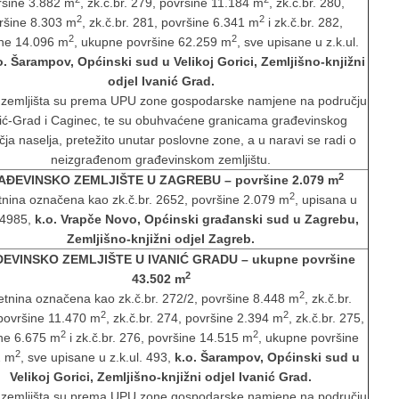
ršine 3.882 m
, zk.č.br. 279, površine 11.184 m
, zk.č.br. 280,
2
2
ršine 8.303 m
, zk.č.br. 281, površine 6.341 m
i zk.č.br. 282,
2
2
ine 14.096 m
, ukupne površine 62.259 m
, sve upisane u z.k.ul.
o. Šarampov, Općinski sud u Velikoj Gorici, Zemljišno-knjižni
odjel Ivanić Grad.
 zemljišta su prema UPU zone gospodarske namjene na području
ić-Grad i Caginec, te su obuhvaćene granicama građevinskog
ja naselja, pretežito unutar poslovne zone, a u naravi se radi o
neizgrađenom građevinskom zemljištu.
2
AĐEVINSKO ZEMLJIŠTE U ZAGREBU
– površine 2.079 m
2
nina označena kao zk.č.br. 2652, površine 2.079 m
, upisana u
. 4985,
k.o. Vrapče Novo, Općinski građanski sud u Zagrebu,
Zemljišno-knjižni odjel Zagreb.
EVINSKO ZEMLJIŠTE U IVANIĆ GRADU
– ukupne površine
2
43.502 m
2
tnina označena kao zk.č.br. 272/2, površine 8.448 m
, zk.č.br.
2
2
površine 11.470 m
, zk.č.br. 274, površine 2.394 m
, zk.č.br. 275,
2
2
ne 6.675 m
i zk.č.br. 276, površine 14.515 m
, ukupne površine
2
2 m
, sve upisane u z.k.ul. 493,
k.o. Šarampov, Općinski sud u
Velikoj Gorici, Zemljišno-knjižni odjel Ivanić Grad.
 zemljišta su prema UPU zone gospodarske namjene na području