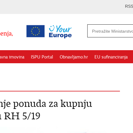
RS
avna imovina
ISPU Portal
Obnavljamo.hr
EU sufinanciranja
nje ponuda za kupnju
u RH 5/19