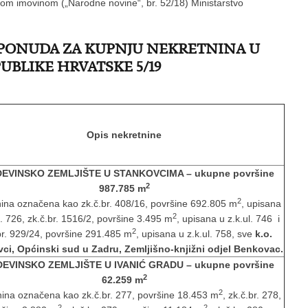
nom imovinom („Narodne novine“, br. 52/18) Ministarstvo
 PONUDA ZA KUPNJU NEKRETNINA U
UBLIKE HRVATSKE 5/19
Opis nekretnine
EVINSKO ZEMLJIŠTE U STANKOVCIMA
– ukupne površine
2
987.785 m
2
ina označena kao zk.č.br. 408/16, površine 692.805 m
, upisana
2
l. 726, zk.č.br. 1516/2, površine 3.495 m
, upisana u z.k.ul. 746 i
2
br. 929/24, površine 291.485 m
, upisana u z.k.ul. 758, sve
k.o.
ci, Općinski sud u Zadru, Zemljišno-knjižni odjel Benkovac.
EVINSKO ZEMLJIŠTE U IVANIĆ GRADU
– ukupne površine
2
62.259 m
2
ina označena kao zk.č.br. 277, površine 18.453 m
, zk.č.br. 278,
2
2