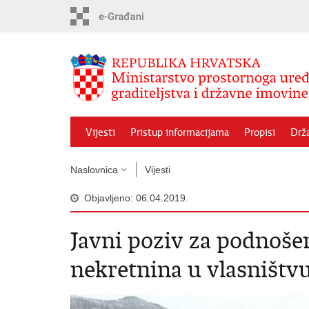
Preskoči
na
glavni
sadržaj
Vijesti
Pristup informacijama
Propisi
Drž
Naslovnica
Vijesti
Objavljeno: 06.04.2019.
Javni poziv za podnoše
nekretnina u vlasništv