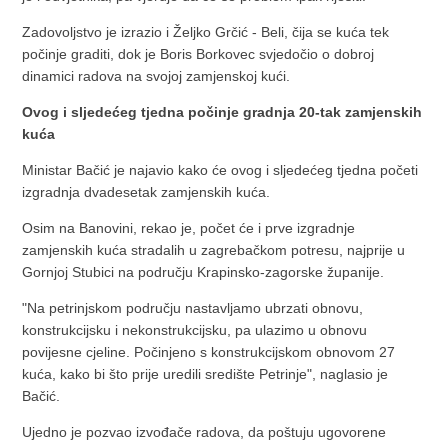
Zadovoljstvo je izrazio i Željko Grčić - Beli, čija se kuća tek
počinje graditi, dok je Boris Borkovec svjedočio o dobroj
dinamici radova na svojoj zamjenskoj kući.
Ovog i sljedećeg tjedna počinje gradnja 20-tak zamjenskih
kuća
Ministar Bačić je najavio kako će ovog i sljedećeg tjedna početi
izgradnja dvadesetak zamjenskih kuća.
Osim na Banovini, rekao je, počet će i prve izgradnje
zamjenskih kuća stradalih u zagrebačkom potresu, najprije u
Gornjoj Stubici na području Krapinsko-zagorske županije.
"Na petrinjskom području nastavljamo ubrzati obnovu,
konstrukcijsku i nekonstrukcijsku, pa ulazimo u obnovu
povijesne cjeline. Počinjeno s konstrukcijskom obnovom 27
kuća, kako bi što prije uredili središte Petrinje", naglasio je
Bačić.
Ujedno je pozvao izvođače radova, da poštuju ugovorene