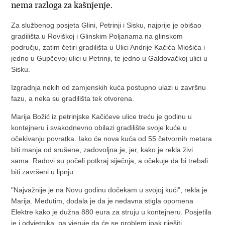
nema razloga za kašnjenje.
Za službenog posjeta Glini, Petrinji i Sisku, najprije je obišao
gradilišta u Roviškoj i Glinskim Poljanama na glinskom
području, zatim četiri gradilišta u Ulici Andrije Kačića Miošića i
jedno u Gupčevoj ulici u Petrinji, te jedno u Galdovačkoj ulici u
Sisku.
Izgradnja nekih od zamjenskih kuća postupno ulazi u završnu
fazu, a neka su gradilišta tek otvorena.
Marija Božić iz petrinjske Kačićeve ulice treću je godinu u
kontejneru i svakodnevno obilazi gradilište svoje kuće u
očekivanju povratka. Iako će nova kuća od 55 četvornih metara
biti manja od srušene, zadovoljna je, jer, kako je rekla živi
sama. Radovi su počeli potkraj siječnja, a očekuje da bi trebali
biti završeni u lipnju.
"Najvažnije je na Novu godinu dočekam u svojoj kući", rekla je
Marija. Međutim, dodala je da je nedavna stigla opomena
Elektre kako je dužna 880 eura za struju u kontejneru. Posjetila
je i odvjetnika, pa vjeruje da će se problem ipak riješiti.