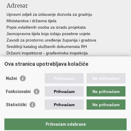
Adresar
Upravni odjeli za izdavanje dozvola za gradnju
Ministarstva i državna tijela
Popis ovlaštenih osoba za izradu projekata
Javnopravna tijela koja izdaju posebne uvjete
Zavodi za prostorno uređenje županija i gradova
Središnji katalog službenih dokumenata RH
Državni inspektorat - građevinska inspekcija
AZONIZ
Ova stranica upotrebljava kolačiće
Važne poveznice
Nužni
Prihvaćam
Ne prihvaćam
Vlada Republike Hrvatske
Zavod za prostorni razvoj
Funkcionalni
Prihvaćam
Ne prihvaćam
Agencija za pravni promet i posredovanje nekretninama
Državna geodetska uprava
Statistički
Prihvaćam
Ne prihvaćam
Fond za zaštitu okoliša i energetsku učinkovitost
Centar za restrukturiranje i prodaju (CERP)
Državne nekretnine d.o.o.
Prihvaćam odabrane