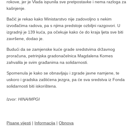
rokove, jer je Vlada ispunila sve pretpostavke i nema razloga za
kašnjenje.
Bačić je rekao kako Ministarstvo nije zadovoljno s nekim
izvođačima radova, pa s njima predstoje ozbiljni razgovori. U
izgradnji je 139 kuća, pa očekuje kako će do kraja ljeta sve biti
završene, dodao je.
Budući da se zamjenske kuće grade sredstvima državnog
proračuna, petrinjska gradonačelnica Magdalena Komes
zahvalila je svim građanima na solidarnosti.
Spomenula je kako se obnavljaju i zgrade javne namjene, te
uskoro i gradska zaštićena jezgra, pa će sva sredstva iz Fonda
solidarnosti biti iskorištena.
Izvor: HINA/MPGI
Pisane vijesti
|
Informacija
|
Obnova