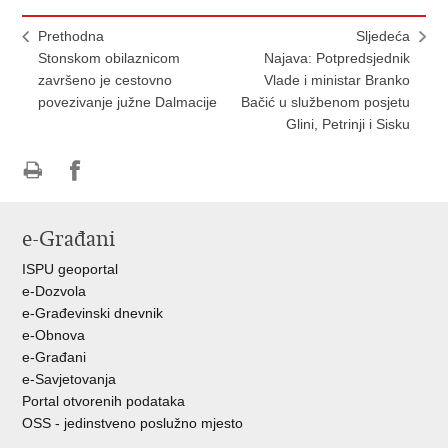
Prethodna
Sljedeća
Stonskom obilaznicom
Najava: Potpredsjednik
završeno je cestovno
Vlade i ministar Branko
povezivanje južne Dalmacije
Bačić u službenom posjetu
Glini, Petrinji i Sisku
Ispiši
Podijeli
Podijeli
stranicu
na
na
e-Građani
Facebooku
Twitteru
ISPU geoportal
e-Dozvola
e-Građevinski dnevnik
e-Obnova
e-Građani
e-Savjetovanja
Portal otvorenih podataka
OSS - jedinstveno poslužno mjesto