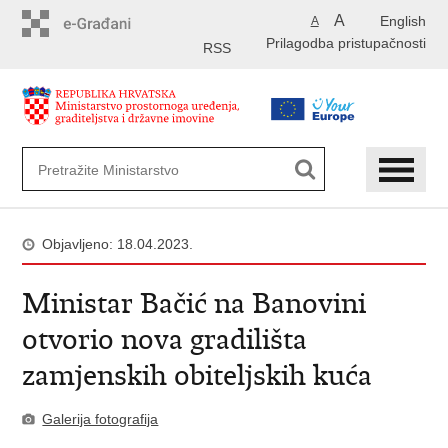
Preskoči
A
English
A
na
Prilagodba pristupačnosti
glavni
RSS
sadržaj
Objavljeno: 18.04.2023.
Ministar Bačić na Banovini
otvorio nova gradilišta
zamjenskih obiteljskih kuća
Galerija fotografija