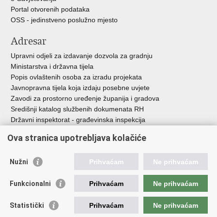
Portal otvorenih podataka
OSS - jedinstveno poslužno mjesto
Adresar
Upravni odjeli za izdavanje dozvola za gradnju
Ministarstva i državna tijela
Popis ovlaštenih osoba za izradu projekata
Javnopravna tijela koja izdaju posebne uvjete
Zavodi za prostorno uređenje županija i gradova
Središnji katalog službenih dokumenata RH
Državni inspektorat - građevinska inspekcija
AZONIZ
Ova stranica upotrebljava kolačiće
Važne poveznice
Nužni
Prihvaćam
Ne prihvaćam
Vlada Republike Hrvatske
Zavod za prostorni razvoj
Funkcionalni
Prihvaćam
Ne prihvaćam
Agencija za pravni promet i posredovanje nekretninama
Državna geodetska uprava
Statistički
Prihvaćam
Ne prihvaćam
Fond za zaštitu okoliša i energetsku učinkovitost