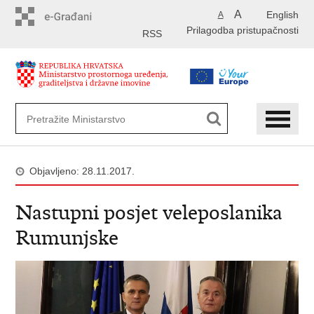
Preskoči
A
English
A
na
Prilagodba pristupačnosti
glavni
RSS
sadržaj
Objavljeno: 28.11.2017.
Nastupni posjet veleposlanika
Rumunjske