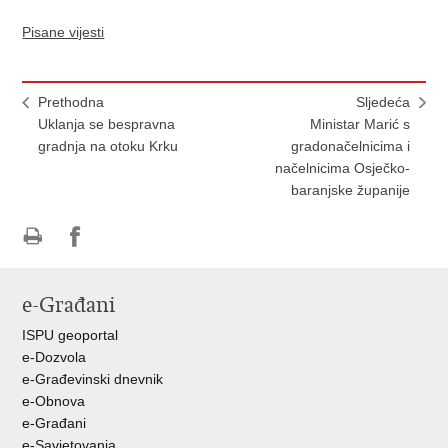
Pisane vijesti
Prethodna
Sljedeća
Uklanja se bespravna
Ministar Marić s
gradnja na otoku Krku
gradonačelnicima i
načelnicima Osječko-
baranjske županije
Ispiši
Podijeli
Podijeli
stranicu
na
na
e-Građani
Facebooku
Twitteru
ISPU geoportal
e-Dozvola
e-Građevinski dnevnik
e-Obnova
e-Građani
e-Savjetovanja