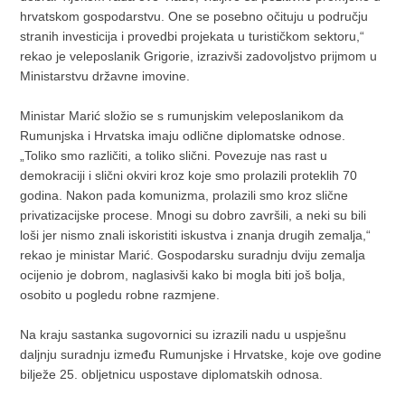
hrvatskom gospodarstvu. One se posebno očituju u području
stranih investicija i provedbi projekata u turističkom sektoru,“
rekao je veleposlanik Grigorie, izrazivši zadovoljstvo prijmom u
Ministarstvu državne imovine.
Ministar Marić složio se s rumunjskim veleposlanikom da
Rumunjska i Hrvatska imaju odlične diplomatske odnose.
„Toliko smo različiti, a toliko slični. Povezuje nas rast u
demokraciji i slični okviri kroz koje smo prolazili proteklih 70
godina. Nakon pada komunizma, prolazili smo kroz slične
privatizacijske procese. Mnogi su dobro završili, a neki su bili
loši jer nismo znali iskoristiti iskustva i znanja drugih zemalja,“
rekao je ministar Marić. Gospodarsku suradnju dviju zemalja
ocijenio je dobrom, naglasivši kako bi mogla biti još bolja,
osobito u pogledu robne razmjene.
Na kraju sastanka sugovornici su izrazili nadu u uspješnu
daljnju suradnju između Rumunjske i Hrvatske, koje ove godine
bilježe 25. obljetnicu uspostave diplomatskih odnosa.