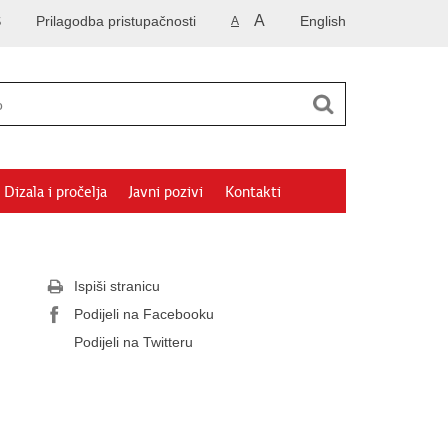
A
S
Prilagodba pristupačnosti
English
A
Dizala i pročelja
Javni pozivi
Kontakti
Ispiši stranicu
Podijeli na Facebooku
Podijeli na Twitteru