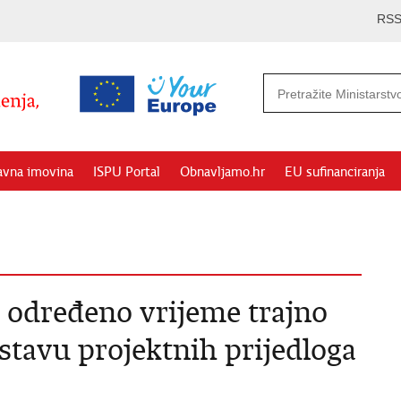
RS
avna imovina
ISPU Portal
Obnavljamo.hr
EU sufinanciranja
a određeno vrijeme trajno
stavu projektnih prijedloga