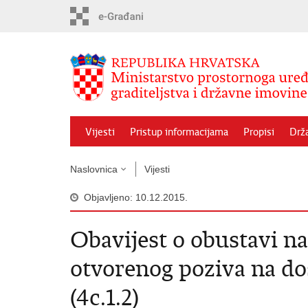
Preskoči
na
glavni
sadržaj
Vijesti
Pristup informacijama
Propisi
Drž
Naslovnica
Vijesti
Objavljeno: 10.12.2015.
Obavijest o obustavi n
otvorenog poziva na do
(4c.1.2)