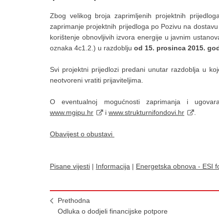
Zbog velikog broja zaprimljenih projektnih prijedloga
zaprimanje projektnih prijedloga po Pozivu na dostavu 
korištenje obnovljivih izvora energije u javnim ustano
oznaka 4c1.2.) u razdoblju
od 15. prosinca 2015. god
Svi projektni prijedlozi predani unutar razdoblja u k
neotvoreni vratiti prijaviteljima.
O eventualnoj mogućnosti zaprimanja i ugovaran
www.mgipu.hr
i
www.strukturnifondovi.hr
.
Obavijest o obustavi
Pisane vijesti
|
Informacija
|
Energetska obnova - ESI f
Prethodna
Odluka o dodjeli financijske potpore