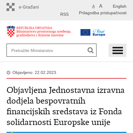
Preskoči
A
English
A
na
Prilagodba pristupačnosti
glavni
RSS
sadržaj
Objavljeno: 22.02.2023.
Objavljena Jednostavna izravna
dodjela bespovratnih
financijskih sredstava iz Fonda
solidarnosti Europske unije