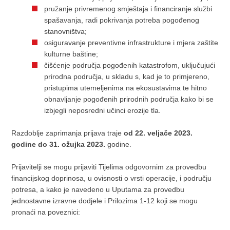
pružanje privremenog smještaja i financiranje službi
spašavanja, radi pokrivanja potreba pogođenog
stanovništva;
osiguravanje preventivne infrastrukture i mjera zaštite
kulturne baštine;
čišćenje područja pogođenih katastrofom, uključujući
prirodna područja, u skladu s, kad je to primjereno,
pristupima utemeljenima na ekosustavima te hitno
obnavljanje pogođenih prirodnih područja kako bi se
izbjegli neposredni učinci erozije tla.
Razdoblje zaprimanja prijava traje
od 22. veljače 2023.
godine do 31. ožujka 2023.
godine.
Prijavitelji se mogu prijaviti Tijelima odgovornim za provedbu
financijskog doprinosa, u ovisnosti o vrsti operacije, i području
potresa, a kako je navedeno u Uputama za provedbu
jednostavne izravne dodjele i Prilozima 1-12 koji se mogu
pronaći na poveznici: