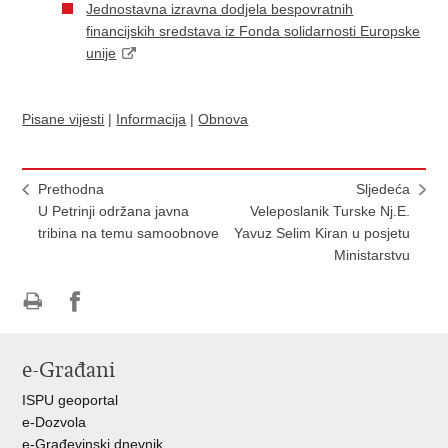
Jednostavna izravna dodjela bespovratnih
financijskih sredstava iz Fonda solidarnosti Europske
unije
Pisane vijesti
|
Informacija
|
Obnova
Prethodna
Sljedeća
U Petrinji održana javna
Veleposlanik Turske Nj.E.
tribina na temu samoobnove
Yavuz Selim Kiran u posjetu
Ministarstvu
Ispiši
Podijeli
Podijeli
stranicu
na
na
e-Građani
Facebooku
Twitteru
ISPU geoportal
e-Dozvola
e-Građevinski dnevnik