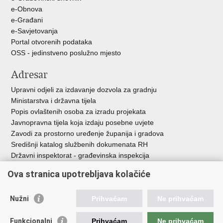
e-Obnova
e-Građani
e-Savjetovanja
Portal otvorenih podataka
OSS - jedinstveno poslužno mjesto
Adresar
Upravni odjeli za izdavanje dozvola za gradnju
Ministarstva i državna tijela
Popis ovlaštenih osoba za izradu projekata
Javnopravna tijela koja izdaju posebne uvjete
Zavodi za prostorno uređenje županija i gradova
Središnji katalog službenih dokumenata RH
Državni inspektorat - građevinska inspekcija
AZONIZ
Ova stranica upotrebljava kolačiće
Važne poveznice
Nužni
Prihvaćam
Ne prihvaćam
Vlada Republike Hrvatske
Zavod za prostorni razvoj
Funkcionalni
Prihvaćam
Ne prihvaćam