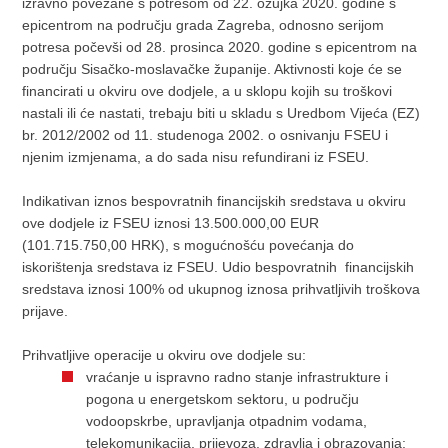
izravno povezane s potresom od 22. ožujka 2020. godine s
epicentrom na području grada Zagreba, odnosno serijom
potresa počevši od 28. prosinca 2020. godine s epicentrom na
području Sisačko-moslavačke županije. Aktivnosti koje će se
financirati u okviru ove dodjele, a u sklopu kojih su troškovi
nastali ili će nastati, trebaju biti u skladu s Uredbom Vijeća (EZ)
br. 2012/2002 od 11. studenoga 2002. o osnivanju FSEU i
njenim izmjenama, a do sada nisu refundirani iz FSEU.
Indikativan iznos bespovratnih financijskih sredstava u okviru
ove dodjele iz FSEU iznosi 13.500.000,00 EUR
(101.715.750,00 HRK), s mogućnošću povećanja do
iskorištenja sredstava iz FSEU. Udio bespovratnih financijskih
sredstava iznosi 100% od ukupnog iznosa prihvatljivih troškova
prijave.
Prihvatljive operacije u okviru ove dodjele su:
vraćanje u ispravno radno stanje infrastrukture i
pogona u energetskom sektoru, u području
vodoopskrbe, upravljanja otpadnim vodama,
telekomunikacija, prijevoza, zdravlja i obrazovanja;