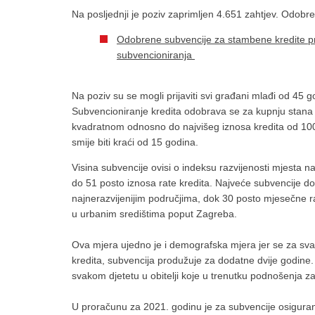
Na posljednji je poziv zaprimljen 4.651 zahtjev. Odobre
Odobrene subvencije za stambene kredite pr
subvencioniranja
Na poziv su se mogli prijaviti svi građani mlađi od 45 g
Subvencioniranje kredita odobrava se za kupnju stana 
kvadratnom odnosno do najvišeg iznosa kredita od 100.
smije biti kraći od 15 godina.
Visina subvencije ovisi o indeksu razvijenosti mjesta 
do 51 posto iznosa rate kredita. Najveće subvencije dobi
najnerazvijenijim područjima, dok 30 posto mjesečne rate 
u urbanim središtima poput Zagreba.
Ova mjera ujedno je i demografska mjera jer se za sva
kredita, subvencija produžuje za dodatne dvije godine
svakom djetetu u obitelji koje u trenutku podnošenja za
U proračunu za 2021. godinu je za subvencije osiguran