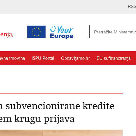
RS
avna imovina
ISPU Portal
Obnavljamo.hr
EU sufinanciranja
za subvencionirane kredite
jem krugu prijava