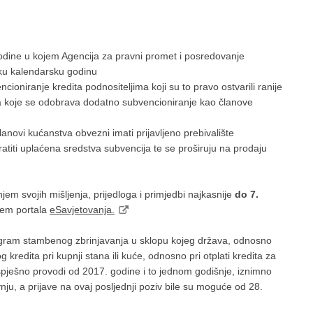
godine u kojem Agencija za pravni promet i posredovanje
aku kalendarsku godinu
ioniranje kredita podnositeljima koji su to pravo ostvarili ranije
za koje se odobrava dodatno subvencioniranje kao članove
lanovi kućanstva obvezni imati prijavljeno prebivalište
ratiti uplaćena sredstva subvencija te se proširuju na prodaju
jem svojih mišljenja, prijedloga i primjedbi najkasnije
do 7.
utem portala
eSavjetovanja.
ogram stambenog zbrinjavanja u sklopu kojeg država, odnosno
 kredita pri kupnji stana ili kuće, odnosno pri otplati kredita za
spješno provodi od 2017. godine i to jednom godišnje, iznimno
ju, a prijave na ovaj posljednji poziv bile su moguće od 28.