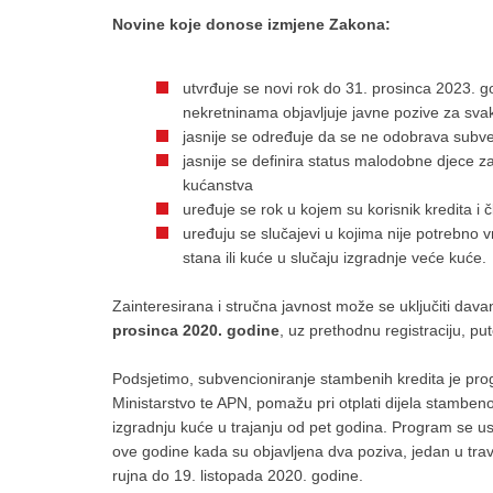
Novine koje donose izmjene Zakona:
utvrđuje se novi rok do 31. prosinca 2023. 
nekretninama objavljuje javne pozive za sv
jasnije se određuje da se ne odobrava subvenc
jasnije se definira status malodobne djece 
kućanstva
uređuje se rok u kojem su korisnik kredita i č
uređuju se slučajevi u kojima nije potrebno v
stana ili kuće u slučaju izgradnje veće kuće.
Zainteresirana i stručna javnost može se uključiti davan
prosinca 2020. godine
, uz prethodnu registraciju, p
Podsjetimo, subvencioniranje stambenih kredita je pr
Ministarstvo te APN, pomažu pri otplati dijela stambenog
izgradnju kuće u trajanju od pet godina. Program se u
ove godine kada su objavljena dva poziva, jedan u travn
rujna do 19. listopada 2020. godine.