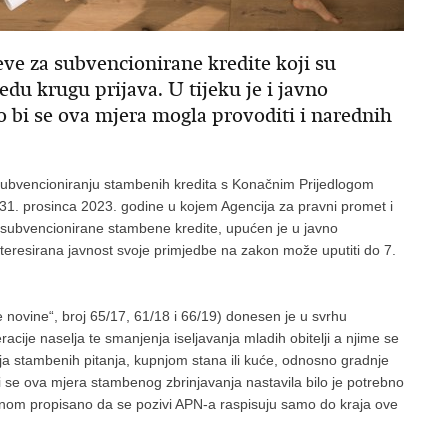
ve za subvencionirane kredite koji su
du krugu prijava. U tijeku je i javno
bi se ova mjera mogla provoditi i narednih
ubvencioniranju stambenih kredita s Konačnim Prijedlogom
31. prosinca 2023. godine u kojem Agencija za pravni promet i
 subvencionirane stambene kredite, upućen je u javno
nteresirana javnost svoje primjedbe na zakon može uputiti do 7.
novine“, broj 65/17, 61/18 i 66/19) donesen je u svrhu
ije naselja te smanjenja iseljavanja mladih obitelji a njime se
a stambenih pitanja, kupnjom stana ili kuće, odnosno gradnje
 se ova mjera stambenog zbrinjavanja nastavila bilo je potrebno
akonom propisano da se pozivi APN-a raspisuju samo do kraja ove