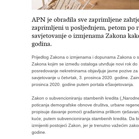
APN je obradila sve zaprimljene zahtje
zaprimljeni u posljednjem, petom po re
savjetovanje o izmjenama Zakona kako 
godina.
Prijedlog Zakona o izmjenama i dopunama Zakona o s
Zakona kojim se između ostaloga utvrđuje novi rok do 
posredovanje nekretninama objavljuje javne pozive za
savjetovanje u četvrtak, 3. prosinca 2020. godine. Zai
prosinca 2020. godine putem portala eSavjetovanja.
Zakon o subvencioniranju stambenih kredita („Narodne 
poticanja demografske obnove društva, urbane regenerac
propisuje davanje pomoći građanima prilikom rješavanj
kuće, putem subvencioniranja stambenih kredita. Da bi
izmijeniti postojeći Zakon, jer je trenutno važećim z
godine.