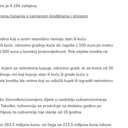
no je 4.194 zahtjeva.
ema županija s namjenom kreditiranja i iznosom
odina koji u svom vlasništvu nemaju stan ili kuću.
ili kuće, odnosno gradnju kuće do najviše 1.500 eura po metru
000 eura u kunskoj protuvrijednosti. Rok otplate kredita ne
na kojem se nekretnina kupuje, odnosno gradi, te se kreće od 30
vaju oni koji kupuju stan ili kuću ili grade kuću u
kredita ide onima koji su odlučili kupiti ili izgraditi nekretninu
ko živorođeno/usvojeno dijete u razdoblju subvencioniranja
. Također, subvencija se produžuje za dodatnu godinu po
htjeva za subvencije nije starije od 18 godina.
o 263,5 milijuna kuna, od čega se 213,5 milijuna kuna odnosi