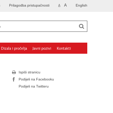
A
S
Prilagodba pristupačnosti
English
A
Dizala i pročelja
Javni pozivi
Kontakti
Ispiši stranicu
Podijeli na Facebooku
Podijeli na Twitteru