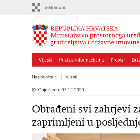
Preskoči
na
glavni
sadržaj
Vijesti
Pristup informacijama
Propisi
Drž
Naslovnica
Vijesti
Objavljeno: 07.12.2020.
Obrađeni svi zahtjevi 
zaprimljeni u posljedn