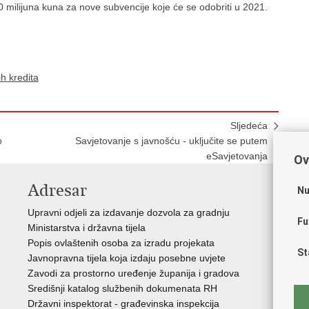
 milijuna kuna za nove subvencije koje će se odobriti u 2021.
h kredita
Sljedeća
o
Savjetovanje s javnošću - uključite se putem
eSavjetovanja
Ov
Adresar
V
Nu
Upravni odjeli za izdavanje dozvola za gradnju
Vla
Fu
Ministarstva i državna tijela
Zav
Popis ovlaštenih osoba za izradu projekata
Age
St
Javnopravna tijela koja izdaju posebne uvjete
Drž
Zavodi za prostorno uređenje županija i gradova
Fon
Središnji katalog službenih dokumenata RH
Cen
Državni inspektorat - građevinska inspekcija
Drž