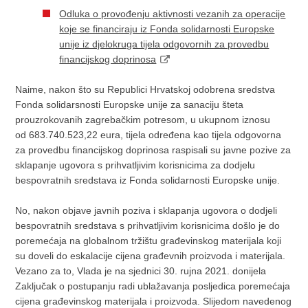
Odluka o provođenju aktivnosti vezanih za operacije
koje se financiraju iz Fonda solidarnosti Europske
unije iz djelokruga tijela odgovornih za provedbu
financijskog doprinosa
Naime, nakon što su Republici Hrvatskoj odobrena sredstva
Fonda solidarsnosti Europske unije za sanaciju šteta
prouzrokovanih zagrebačkim potresom, u ukupnom iznosu
od 683.740.523,22 eura, tijela određena kao tijela odgovorna
za provedbu financijskog doprinosa raspisali su javne pozive za
sklapanje ugovora s prihvatljivim korisnicima za dodjelu
bespovratnih sredstava iz Fonda solidarnosti Europske unije.
No, nakon objave javnih poziva i sklapanja ugovora o dodjeli
bespovratnih sredstava s prihvatljivim korisnicima došlo je do
poremećaja na globalnom tržištu građevinskog materijala koji
su doveli do eskalacije cijena građevnih proizvoda i materijala.
Vezano za to, Vlada je na sjednici 30. rujna 2021. donijela
Zaključak o postupanju radi ublažavanja posljedica poremećaja
cijena građevinskog materijala i proizvoda. Slijedom navedenog