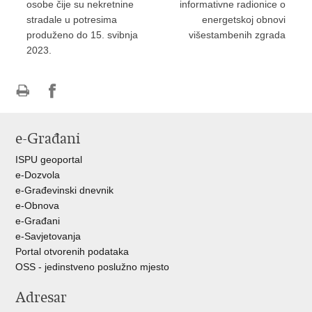
osobe čije su nekretnine
informativne radionice o
stradale u potresima
energetskoj obnovi
produženo do 15. svibnja
višestambenih zgrada
2023.
Ispiši
Podijeli
Podijeli
stranicu
na
na
e-Građani
Facebooku
Twitteru
ISPU geoportal
e-Dozvola
e-Građevinski dnevnik
e-Obnova
e-Građani
e-Savjetovanja
Portal otvorenih podataka
OSS - jedinstveno poslužno mjesto
Adresar