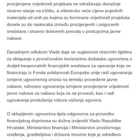
procijenjene vrijednosti projekata ne odražavaju današnje
stvarno stanje na tržištu, a višestruko veće cijene pojedinih
materijala od onih po kojima su formirane vrijednosti projekata
dovele su do raskoraka između procijenjenih i osiguranih
sredstava i stvarno dobivenih ponuda u postupcima javne
nabave.
Današnjom odlukom Vlade daje se suglasnost resornim tijelima
za sklapanje s proračunskim korisnicima dodataka ugovorima o
dodjeli bespovratnih financijskih sredstava za operacije koje se
financiraju iz Fonda solidarnosti Europske unije radi ugovaranja
izmjene ugovorenog iznosa na temelju provedene javne
nabave, odnosno ugovaranja izmijene procijenjene vrijednosti
javne nabave za nabavu koja će se provesti, kao i radi
ugovaranja produženja rokova važenja ugovora.
O sklopljenim ugovorima tijela odgovorna za provedbu
financijskog doprinosa su dužna izvijestiti Vladu Republike
Hrvatske, Ministarstvo financija i Ministarstvo prostornoga
uređenja, graditeljstva i državne imovine koje je određeno