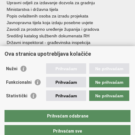
Upravni odjeli za izdavanje dozvola za gradnju
Ministarstva i državna tijela
Popis ovlaštenih osoba za izradu projekata
Javnopravna tijela koja izdaju posebne uvjete
Zavodi za prostorno uređenje županija i gradova
Središnji katalog službenih dokumenata RH
Državni inspektorat - građevinska inspekcija
AZONIZ
Ova stranica upotrebljava kolačiće
Važne poveznice
Nužni
Prihvaćam
Ne prihvaćam
Vlada Republike Hrvatske
Zavod za prostorni razvoj
Funkcionalni
Prihvaćam
Ne prihvaćam
Agencija za pravni promet i posredovanje nekretninama
Državna geodetska uprava
Statistički
Prihvaćam
Ne prihvaćam
Fond za zaštitu okoliša i energetsku učinkovitost
Centar za restrukturiranje i prodaju (CERP)
Državne nekretnine d.o.o.
Prihvaćam odabrane
Prihvaćam sve
Povratak na vrh