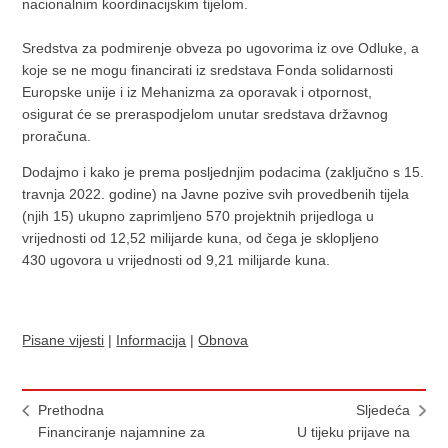
nacionalnim koordinacijskim tijelom.
Sredstva za podmirenje obveza po ugovorima iz ove Odluke, a
koje se ne mogu financirati iz sredstava Fonda solidarnosti
Europske unije i iz Mehanizma za oporavak i otpornost,
osigurat će se preraspodjelom unutar sredstava državnog
proračuna.
Dodajmo i kako je prema posljednjim podacima (zaključno s 15.
travnja 2022. godine) na Javne pozive svih provedbenih tijela
(njih 15) ukupno zaprimljeno 570 projektnih prijedloga u
vrijednosti od 12,52 milijarde kuna, od čega je sklopljeno
430 ugovora u vrijednosti od 9,21 milijarde kuna.
Pisane vijesti
|
Informacija
|
Obnova
Prethodna
Sljedeća
Financiranje najamnine za
U tijeku prijave na