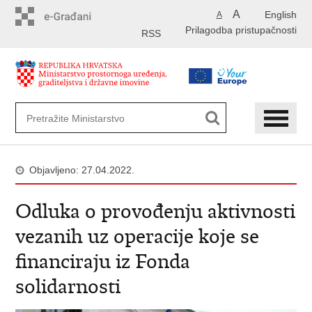
Preskoči
A
English
A
na
Prilagodba pristupačnosti
glavni
RSS
sadržaj
Objavljeno: 27.04.2022.
Odluka o provođenju aktivnosti
vezanih uz operacije koje se
financiraju iz Fonda
solidarnosti