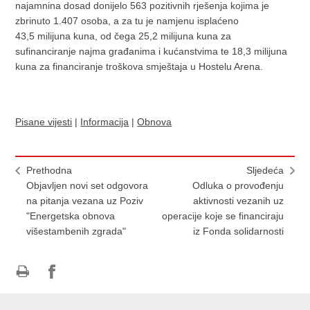
najamnina dosad donijelo 563 pozitivnih rješenja kojima je
zbrinuto 1.407 osoba, a za tu je namjenu isplaćeno
43,5 milijuna kuna, od čega 25,2 milijuna kuna za
sufinanciranje najma građanima i kućanstvima te 18,3 milijuna
kuna za financiranje troškova smještaja u Hostelu Arena.
Pisane vijesti
|
Informacija
|
Obnova
Prethodna
Sljedeća
Objavljen novi set odgovora
Odluka o provođenju
na pitanja vezana uz Poziv
aktivnosti vezanih uz
"Energetska obnova
operacije koje se financiraju
višestambenih zgrada"
iz Fonda solidarnosti
Ispiši
Podijeli
Podijeli
stranicu
na
na