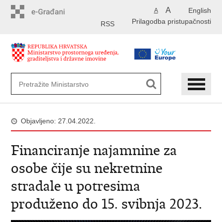
Preskoči
A
English
A
na
Prilagodba pristupačnosti
glavni
RSS
sadržaj
Objavljeno: 27.04.2022.
Financiranje najamnine za
osobe čije su nekretnine
stradale u potresima
produženo do 15. svibnja 2023.