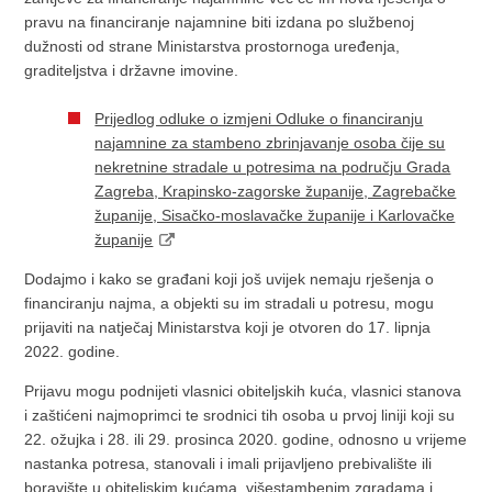
pravu na financiranje najamnine biti izdana po službenoj
dužnosti od strane Ministarstva prostornoga uređenja,
graditeljstva i državne imovine.
Prijedlog odluke o izmjeni Odluke o financiranju
najamnine za stambeno zbrinjavanje osoba čije su
nekretnine stradale u potresima na području Grada
Zagreba, Krapinsko-zagorske županije, Zagrebačke
županije, Sisačko-moslavačke županije i Karlovačke
županije
Dodajmo i kako se građani koji još uvijek nemaju rješenja o
financiranju najma, a objekti su im stradali u potresu, mogu
prijaviti na natječaj Ministarstva koji je otvoren do 17. lipnja
2022. godine.
Prijavu mogu podnijeti vlasnici obiteljskih kuća, vlasnici stanova
i zaštićeni najmoprimci te srodnici tih osoba u prvoj liniji koji su
22. ožujka i 28. ili 29. prosinca 2020. godine, odnosno u vrijeme
nastanka potresa, stanovali i imali prijavljeno prebivalište ili
boravište u obiteljskim kućama, višestambenim zgradama i