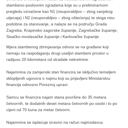
stambeno-poslovnim zgradama koje su u preliminarnom
pregledu označene kao N1 (neuporabljivo – zbog vanjskog
utjecaja) i N2 (neuporabljivo – zbog oštećenja) te stoga nisu
podobne za stanovanje, a nalaze se na području Grada
Zagreba, Krapinsko-zagorske županije, Zagrebačke županije,
Sisačko-moslavačke županije i Karlovačke županije.
Mjera stambenog zbrinjavanja odnosi se na građane koji
nemaju na raspolaganju drugi useljivi stambeni prostor u
radijusu 20 kilometara od stradale nekretnine.
Najamnina za zamjenski stan financira se isključivo temeljem
sklopljenih ugovora o najmu koji su prijavljeni Ministarstvu
financija odnosno Poreznoj upravi.
Samcu se financira najam stana površine do 35 metara
četvornih, te dodatnih deset metara četvornih po osobi i to po
cijeni od 70 kuna za metar četvorni.
Najamnina se isplaćuje izravno na račun najmodavca.