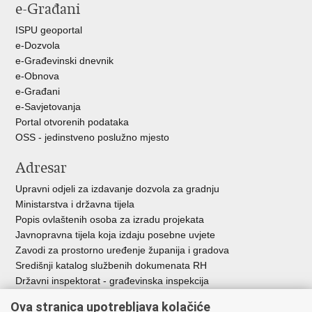
e-Građani
Facebooku
Twitteru
ISPU geoportal
e-Dozvola
e-Građevinski dnevnik
e-Obnova
e-Građani
e-Savjetovanja
Portal otvorenih podataka
OSS - jedinstveno poslužno mjesto
Adresar
Upravni odjeli za izdavanje dozvola za gradnju
Ministarstva i državna tijela
Popis ovlaštenih osoba za izradu projekata
Javnopravna tijela koja izdaju posebne uvjete
Zavodi za prostorno uređenje županija i gradova
Središnji katalog službenih dokumenata RH
Državni inspektorat - građevinska inspekcija
AZONIZ
Ova stranica upotrebljava kolačiće