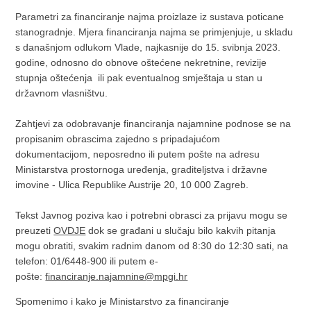
Parametri za financiranje najma proizlaze iz sustava poticane
stanogradnje. Mjera financiranja najma se primjenjuje, u skladu
s današnjom odlukom Vlade, najkasnije do 15. svibnja 2023.
godine, odnosno do obnove oštećene nekretnine, revizije
stupnja oštećenja ili pak eventualnog smještaja u stan u
državnom vlasništvu.
Zahtjevi za odobravanje financiranja najamnine podnose se na
propisanim obrascima zajedno s pripadajućom
dokumentacijom, neposredno ili putem pošte na adresu
Ministarstva prostornoga uređenja, graditeljstva i državne
imovine - Ulica Republike Austrije 20, 10 000 Zagreb.
Tekst Javnog poziva kao i potrebni obrasci za prijavu mogu se
preuzeti
OVDJE
dok se građani u slučaju bilo kakvih pitanja
mogu obratiti, svakim radnim danom od 8:30 do 12:30 sati, na
telefon: 01/6448-900 ili putem e-
pošte:
financiranje.najamnine@mpgi.hr
Spomenimo i kako je Ministarstvo za financiranje