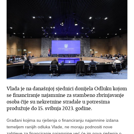
Vlada je na današnjoj sjednici donijela Odluku kojom
se financiranje najamnine za stambeno zbrinjavanje
osoba čije su nekretnine stradale u potresima
produžuje do 15. svibnja 2023. godine.
Građani kojima su rješenja o financiranju najamnine izdana
temeljem ranijih odluka Vlade, ne moraju podnositi nove
zahtjeve za financiranje najamnine već će im nova rješenja o