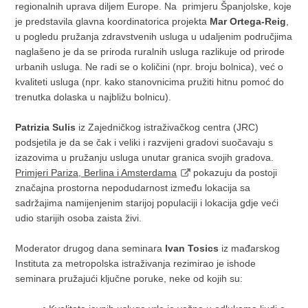
regionalnih uprava diljem Europe. Na primjeru Španjolske, koje
je predstavila glavna koordinatorica projekta
Mar Ortega-Reig
,
u pogledu pružanja zdravstvenih usluga u udaljenim područjima
naglašeno je da se priroda ruralnih usluga razlikuje od prirode
urbanih usluga. Ne radi se o količini (npr. broju bolnica), već o
kvaliteti usluga (npr. kako stanovnicima pružiti hitnu pomoć do
trenutka dolaska u najbližu bolnicu).
Patrizia Sulis
iz Zajedničkog istraživačkog centra (JRC)
podsjetila je da se čak i veliki i razvijeni gradovi suočavaju s
izazovima u pružanju usluga unutar granica svojih gradova.
Primjeri Pariza, Berlina i Amsterdama
pokazuju da postoji
značajna prostorna nepodudarnost između lokacija sa
sadržajima namijenjenim starijoj populaciji i lokacija gdje veći
udio starijih osoba zaista živi.
Moderator drugog dana seminara
Ivan Tosics
iz mađarskog
Instituta za metropolska istraživanja rezimirao je ishode
seminara pružajući ključne poruke, neke od kojih su: