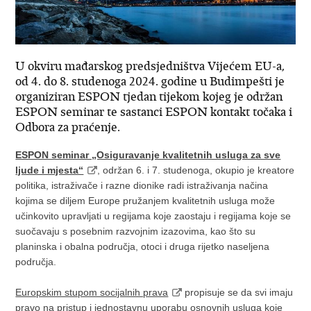
U okviru mađarskog predsjedništva Vijećem EU-a,
od 4. do 8. studenoga 2024. godine u Budimpešti je
organiziran ESPON tjedan tijekom kojeg je održan
ESPON seminar te sastanci ESPON kontakt točaka i
Odbora za praćenje.
ESPON seminar „Osiguravanje kvalitetnih usluga za sve
ljude i mjesta“
, održan 6. i 7. studenoga, okupio je kreatore
politika, istraživače i razne dionike radi istraživanja načina
kojima se diljem Europe pružanjem kvalitetnih usluga može
učinkovito upravljati u regijama koje zaostaju i regijama koje se
suočavaju s posebnim razvojnim izazovima, kao što su
planinska i obalna područja, otoci i druga rijetko naseljena
područja.
Europskim stupom socijalnih prava
propisuje se da svi imaju
pravo na pristup i jednostavnu uporabu osnovnih usluga koje