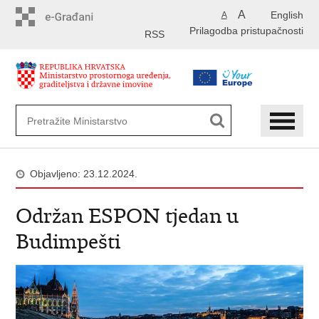
Preskoči
A
English
A
na
Prilagodba pristupačnosti
glavni
RSS
sadržaj
Objavljeno: 23.12.2024.
Održan ESPON tjedan u
Budimpešti