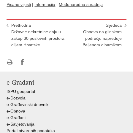
Pisane vijesti
|
Informacija
|
Međunarodna suradnja
Prethodna
Sljedeća
Državne nekretnine daju u
Obnova na glinskom
zakup 30 poslovnih prostora
području napreduje
diljem Hrvatske
željenom dinamikom
Ispiši
Podijeli
Podijeli
stranicu
na
na
e-Građani
Facebooku
Twitteru
ISPU geoportal
e-Dozvola
e-Građevinski dnevnik
e-Obnova
e-Građani
e-Savjetovanja
Portal otvorenih podataka