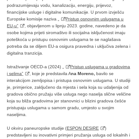
podrazumijevaju vodu, kanalizaciju, energiju, prijevoz,
financijske usluge i digitalne komunikacije. U prvom izvješću
Europske komisije naziva
„
Pristup osnovnim uslugama u
EU-u”
, objavljenom u lipnju 2023. godine, navedeno je da
osobe kojima prijeti siromaštvo ili socijalna isključenost imaju
poteškoća u pristupu osnovnim uslugama te se naglašava
potreba da se diljem EU-a osigura pravedna i uključiva zelena i
digitalna tranzicija.
Istraživanje OECD-a (2024)
„
Pristup uslugama u gradovima
i selima”
, koje je predstavila A
na Moreno,
bavilo se
interakcijom zemljopisa i pristupa osnovnim uslugama. U studiji
je, primjerice, zaključeno da mjesta i sela koja su udaljenija od
gradova obično pružaju više usluga nego naselja slične veličine
koja su bliža gradovima jer stanovnici u blizini gradova češće
pristupaju uslugama u samom gradu, umjesto u svojim
naseljima.
U okviru paneuropske studije (
ESPON DESIRE
)
predstavljeni su inovativni primjeri pružanja usluga od lokalnih i