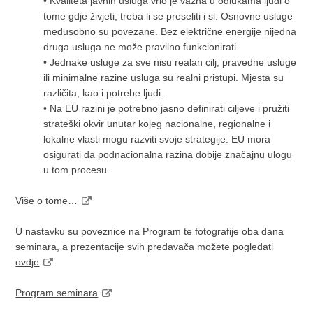
• Kvaliteta javnih usluga vrlo je važna u odlukama ljudi o
tome gdje živjeti, treba li se preseliti i sl. Osnovne usluge
međusobno su povezane. Bez električne energije nijedna
druga usluga ne može pravilno funkcionirati.
• Jednake usluge za sve nisu realan cilj, pravedne usluge
ili minimalne razine usluga su realni pristupi. Mjesta su
različita, kao i potrebe ljudi.
• Na EU razini je potrebno jasno definirati ciljeve i pružiti
strateški okvir unutar kojeg nacionalne, regionalne i
lokalne vlasti mogu razviti svoje strategije. EU mora
osigurati da podnacionalna razina dobije značajnu ulogu
u tom procesu.
Više o tome…
U nastavku su poveznice na Program te fotografije oba dana
seminara, a prezentacije svih predavača možete pogledati
ovdje
.
Program seminara