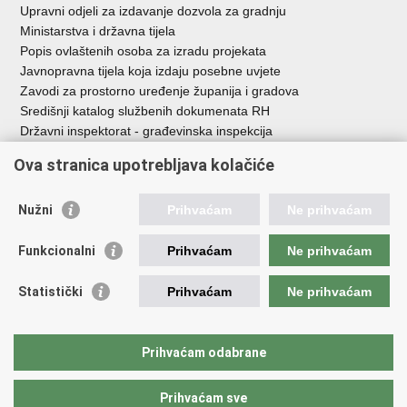
Upravni odjeli za izdavanje dozvola za gradnju
Ministarstva i državna tijela
Popis ovlaštenih osoba za izradu projekata
Javnopravna tijela koja izdaju posebne uvjete
Zavodi za prostorno uređenje županija i gradova
Središnji katalog službenih dokumenata RH
Državni inspektorat - građevinska inspekcija
AZONIZ
Ova stranica upotrebljava kolačiće
Važne poveznice
Nužni
Prihvaćam
Ne prihvaćam
Vlada Republike Hrvatske
Zavod za prostorni razvoj
Funkcionalni
Prihvaćam
Ne prihvaćam
Agencija za pravni promet i posredovanje nekretninama
Državna geodetska uprava
Statistički
Prihvaćam
Ne prihvaćam
Fond za zaštitu okoliša i energetsku učinkovitost
Centar za restrukturiranje i prodaju (CERP)
Državne nekretnine d.o.o.
Prihvaćam odabrane
Prihvaćam sve