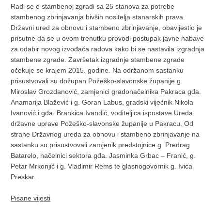
Radi se o stambenoj zgradi sa 25 stanova za potrebe
stambenog zbrinjavanja bivših nositelja stanarskih prava.
Državni ured za obnovu i stambeno zbrinjavanje, obavijestio je
prisutne da se u ovom trenutku provodi postupak javne nabave
za odabir novog izvođača radova kako bi se nastavila izgradnja
stambene zgrade. Završetak izgradnje stambene zgrade
očekuje se krajem 2015. godine. Na održanom sastanku
prisustvovali su dožupan Požeško-slavonske županije g.
Miroslav Grozdanović, zamjenici gradonačelnika Pakraca gđa.
Anamarija Blažević i g. Goran Labus, gradski vijećnik Nikola
Ivanović i gđa. Brankica Ivandić, voditeljica ispostave Ureda
državne uprave Požeško-slavonske županije u Pakracu. Od
strane Državnog ureda za obnovu i stambeno zbrinjavanje na
sastanku su prisustvovali zamjenik predstojnice g. Predrag
Batarelo, načelnici sektora gđa. Jasminka Grbac – Franić, g.
Petar Mrkonjić i g. Vladimir Rems te glasnogovornik g. Ivica
Preskar.
Pisane vijesti