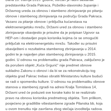
predstavnika Grada Pakraca, Požeško-slavonsko županije i
Državnog ureda za obnovu i stambeno zbrinjavanje po pitanju
obnove i stambenog zbrinjavanja na području Grada Pakraca.
Vezano za pitanje obnove i priključka kućanstava na
elektroenergetsku mrežu, Državni ured za obnovu i stambeno
zbrinjavanje obavijestio je prisutne da je potpisan Ugovor sa
HEP-om i dostavljen popis korisnika kojima će se omogućiti
priključak na elektroenergetsku mrežu. Također su prisutni
obaviješteni o rezultatima stambenog zbrinjavanja u 2014.
godini te je najavljen plan stambenog zbrinjavanja u 2015.
godini. U odnosu na problematiku grada Pakraca, zaključeno je
da porušeni objekt „Kuća Grgurić“ nije predmet obnove
sukladno Zakonu o obnovi i da bi se za rekonstrukciju tog
objekta grad Pakrac trebao obratiti Ministarstvu kulture budući
se radi o spomeniku kulture. U odnosu na problematiku obnove
stanova u stambenoj zgradi na adresi Kralja Tomislava 14,
Državni ured će poduzeti sve korake kako bi se realiziralo
pravo na obnovu korisnika predmetnog objekta. Tom prilikom,
posjećeno je gradilište višestambene zgrade Pilanska bb, koja
u ovom trenutku nije završena zbog stečaja izvoditelja radova.