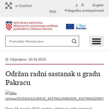
Preskoči
A
English
A
na
Prilagodba pristupačnosti
glavni
RSS
sadržaj
Objavljeno: 20.04.2015.
Održan radni sastanak u gradu
Pakracu
Dana 16. travnja 2015. godine, održan je radni sastanak