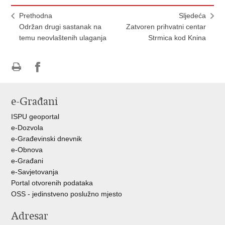
Prethodna
Sljedeća
Održan drugi sastanak na
Zatvoren prihvatni centar
temu neovlaštenih ulaganja
Strmica kod Knina
Ispiši
Podijeli
Podijeli
stranicu
na
na
e-Građani
Facebooku
Twitteru
ISPU geoportal
e-Dozvola
e-Građevinski dnevnik
e-Obnova
e-Građani
e-Savjetovanja
Portal otvorenih podataka
OSS - jedinstveno poslužno mjesto
Adresar