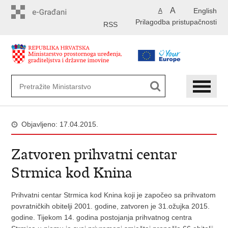
Preskoči
A
English
A
na
Prilagodba pristupačnosti
glavni
RSS
sadržaj
Objavljeno: 17.04.2015.
Zatvoren prihvatni centar
Strmica kod Knina
Prihvatni centar Strmica kod Knina koji je započeo sa prihvatom
povratničkih obitelji 2001. godine, zatvoren je 31.ožujka 2015.
godine. Tijekom 14. godina postojanja prihvatnog centra