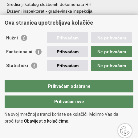
Središnji katalog službenih dokumenata RH
Državni inspektorat - građevinska inspekcija
AZONIZ
Ova stranica upotrebljava kolačiće
Važne poveznice
Nužni
Prihvaćam
Ne prihvaćam
Vlada Republike Hrvatske
Zavod za prostorni razvoj
Funkcionalni
Prihvaćam
Ne prihvaćam
Agencija za pravni promet i posredovanje nekretninama
Državna geodetska uprava
Statistički
Prihvaćam
Ne prihvaćam
Fond za zaštitu okoliša i energetsku učinkovitost
Centar za restrukturiranje i prodaju (CERP)
Državne nekretnine d.o.o.
Prihvaćam odabrane
Prihvaćam sve
Povratak na vrh
Copyright © 2026 Ministarstvo prostornoga uređenja, graditeljstva i
Na ovoj mrežnoj stranci koriste se kolačići. Molimo Vas da
državne imovine.
pročitate
Obavijest o kolačićima.
Uvjeti korištenja
.
Izjava o pristupačnosti
.