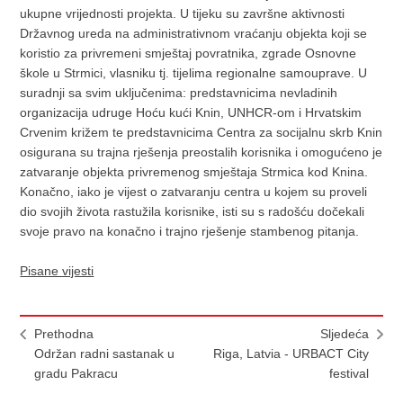
ukupne vrijednosti projekta. U tijeku su završne aktivnosti
Državnog ureda na administrativnom vraćanju objekta koji se
koristio za privremeni smještaj povratnika, zgrade Osnovne
škole u Strmici, vlasniku tj. tijelima regionalne samouprave. U
suradnji sa svim uključenima: predstavnicima nevladinih
organizacija udruge Hoću kući Knin, UNHCR-om i Hrvatskim
Crvenim križem te predstavnicima Centra za socijalnu skrb Knin
osigurana su trajna rješenja preostalih korisnika i omogućeno je
zatvaranje objekta privremenog smještaja Strmica kod Knina.
Konačno, iako je vijest o zatvaranju centra u kojem su proveli
dio svojih života rastužila korisnike, isti su s radošću dočekali
svoje pravo na konačno i trajno rješenje stambenog pitanja.
Pisane vijesti
Prethodna
Sljedeća
Održan radni sastanak u
Riga, Latvia - URBACT City
gradu Pakracu
festival