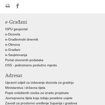
Ispiši
Podijeli
Podijeli
stranicu
na
na
e-Građani
Facebooku
Twitteru
ISPU geoportal
e-Dozvola
e-Građevinski dnevnik
e-Obnova
e-Građani
e-Savjetovanja
Portal otvorenih podataka
OSS - jedinstveno poslužno mjesto
Adresar
Upravni odjeli za izdavanje dozvola za gradnju
Ministarstva i državna tijela
Popis ovlaštenih osoba za izradu projekata
Javnopravna tijela koja izdaju posebne uvjete
Zavodi za prostorno uređenje županija i gradova