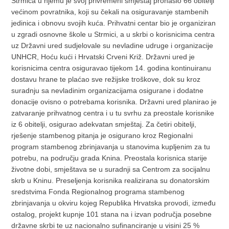
Strmica u njemu je svoj privremeni smještaj pronašlo 66 obitelji
većinom povratnika, koji su čekali na osiguravanje stambenih
jedinica i obnovu svojih kuća. Prihvatni centar bio je organiziran
u zgradi osnovne škole u Strmici, a u skrbi o korisnicima centra
uz Državni ured sudjelovale su nevladine udruge i organizacije
UNHCR, Hoću kući i Hrvatski Crveni Križ. Državni ured je
korisnicima centra osiguravao tijekom 14. godina kontinuiranu
dostavu hrane te plaćao sve režijske troškove, dok su kroz
suradnju sa nevladinim organizacijama osigurane i dodatne
donacije ovisno o potrebama korisnika. Državni ured planirao je
zatvaranje prihvatnog centra i u tu svrhu za preostale korisnike
iz 6 obitelji, osigurao adekvatan smještaj. Za četiri obitelji,
rješenje stambenog pitanja je osigurano kroz Regionalni
program stambenog zbrinjavanja u stanovima kupljenim za tu
potrebu, na području grada Knina. Preostala korisnica starije
životne dobi, smještava se u suradnji sa Centrom za socijalnu
skrb u Kninu. Preseljenja korisnika realizirana su donatorskim
sredstvima Fonda Regionalnog programa stambenog
zbrinjavanja u okviru kojeg Republika Hrvatska provodi, između
ostalog, projekt kupnje 101 stana na i izvan područja posebne
državne skrbi te uz nacionalno sufinanciranje u visini 25 %