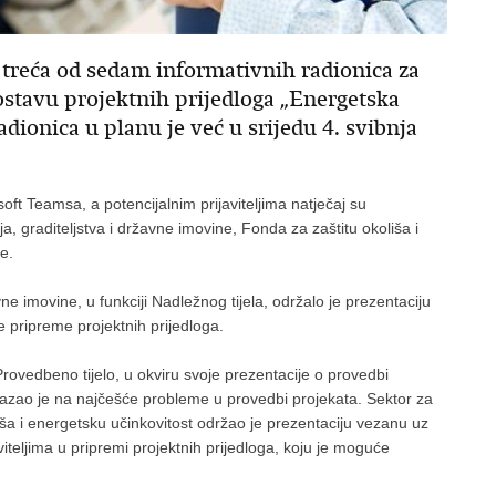
e treća od sedam informativnih radionica za
dostavu projektnih prijedloga „Energetska
dionica u planu je već u srijedu 4. svibnja
ft Teamsa, a potencijalnim prijaviteljima natječaj su
a, graditeljstva i državne imovine, Fonda za zaštitu okoliša i
-e.
ne imovine, u funkciji Nadležnog tijela, održalo je prezentaciju
e pripreme projektnih prijedloga.
Provedbeno tijelo, u okviru svoje prezentacije o provedbi
azao je na najčešće probleme u provedbi projekata. Sektor za
iša i energetsku učinkovitost održao je prezentaciju vezanu uz
teljima u pripremi projektnih prijedloga, koju je moguće