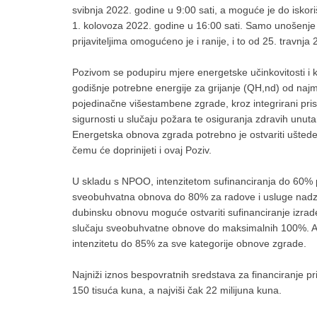
svibnja 2022. godine u 9:00 sati, a moguće je do iskori
1. kolovoza 2022. godine u 16:00 sati. Samo unošenje
prijaviteljima omogućeno je i ranije, i to od 25. travnja
Pozivom se podupiru mjere energetske učinkovitosti i ko
godišnje potrebne energije za grijanje (QH,nd) od naj
pojedinačne višestambene zgrade, kroz integrirani pri
sigurnosti u slučaju požara te osiguranja zdravih unutar
Energetska obnova zgrada potrebno je ostvariti uštede
čemu će doprinijeti i ovaj Poziv.
U skladu s NPOO, intenzitetom sufinanciranja do 60% 
sveobuhvatna obnova do 80% za radove i usluge nadzo
dubinsku obnovu moguće ostvariti sufinanciranje izrad
slučaju sveobuhvatne obnove do maksimalnih 100%. Aktiv
intenzitetu do 85% za sve kategorije obnove zgrade.
Najniži iznos bespovratnih sredstava za financiranje pr
150 tisuća kuna, a najviši čak 22 milijuna kuna.