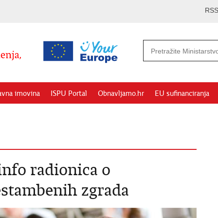
RS
avna imovina
ISPU Portal
Obnavljamo.hr
EU sufinanciranja
info radionica o
estambenih zgrada