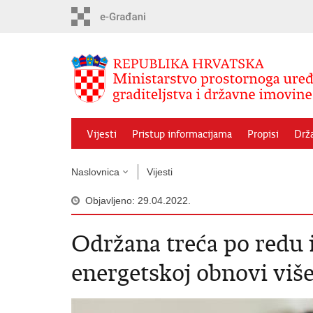
Preskoči
na
glavni
sadržaj
Vijesti
Pristup informacijama
Propisi
Drž
Naslovnica
Vijesti
Objavljeno: 29.04.2022.
Održana treća po redu 
energetskoj obnovi viš