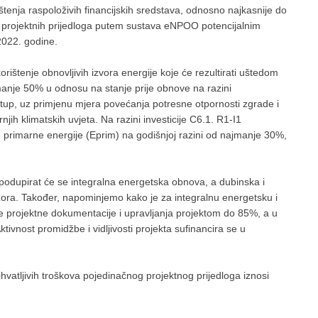
štenja raspoloživih financijskih sredstava, odnosno najkasnije do
 projektnih prijedloga putem sustava eNPOO potencijalnim
 2022. godine.
rištenje obnovljivih izvora energije koje će rezultirati uštedom
manje 50% u odnosu na stanje prije obnove na razini
stup, uz primjenu mjera povećanja potresne otpornosti zgrade i
njih klimatskih uvjeta. Na razini investicije C6.1. R1-I1
 primarne energije (Eprim) na godišnjoj razini od najmanje 30%,
podupirat će se integralna energetska obnova, a dubinska i
ra. Također, napominjemo kako je za integralnu energetsku i
e projektne dokumentacije i upravljanja projektom do 85%, a u
nost promidžbe i vidljivosti projekta sufinancira se u
ihvatljivih troškova pojedinačnog projektnog prijedloga iznosi