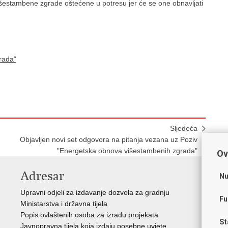
estambene zgrade oštećene u potresu jer će se one obnavljati
rada“
Sljedeća
Objavljen novi set odgovora na pitanja vezana uz Poziv
"Energetska obnova višestambenih zgrada"
Ov
Adresar
V
Nu
Upravni odjeli za izdavanje dozvola za gradnju
Vla
Fu
Ministarstva i državna tijela
Zav
Popis ovlaštenih osoba za izradu projekata
Age
St
Javnopravna tijela koja izdaju posebne uvjete
Drž