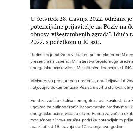
U četvrtak 28. travnja 2022. održana j
potencijalne prijavitelje na Poziv na 
obnova višestambenih zgrada“. Iduća ra
2022. s početkom u 10 sati.
Radionica je održana virtualno, putem platforme Microso
prezentirali službenici Ministarstva prostornoga uređenj
energetsku učinkovitost, Ministarstva financija te FINA
Ministarstvo prostornoga uređenja, graditeljstva i držav
natječajne dokumentacije Poziva u svrhu što kvalitetnij
Fond za zaštitu okoliša i energetsku učinkovitost, kao 
ugovora za sufinanciranje bespovratnim sredstvima uk
energetsku učinkovitost u okviru Fonda za zaštitu okol
mogućnost njihove stručne podrške potencijalnim prijavi
realizirati od 19. travnja do 12. svibnja ove godine.