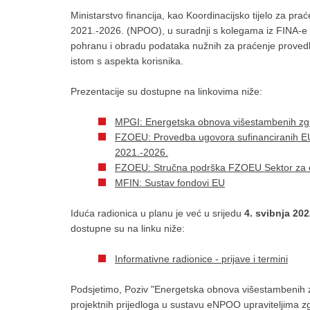
Ministarstvo financija, kao Koordinacijsko tijelo za p
2021.-2026. (NPOO), u suradnji s kolegama iz FINA-
pohranu i obradu podataka nužnih za praćenje provedbe
istom s aspekta korisnika.
Prezentacije su dostupne na linkovima niže:
MPGI: Energetska obnova višestambenih zg
FZOEU: Provedba ugovora sufinanciranih EU 
2021.-2026.
FZOEU: Stručna podrška FZOEU Sektor za e
MFIN: Sustav fondovi EU
Iduća radionica u planu je već u srijedu
4. svibnja 20
dostupne su na linku niže:
Informativne radionice - prijave i termini
Podsjetimo, Poziv "Energetska obnova višestambenih z
projektnih prijedloga u sustavu eNPOO upraviteljima zg