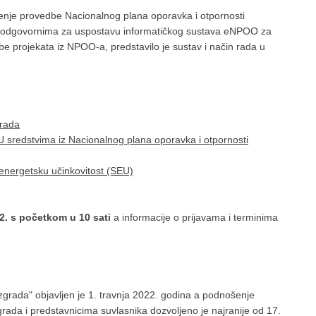
raćenje provedbe Nacionalnog plana oporavka i otpornosti
e odgovornima za uspostavu informatičkog sustava eNPOO za
 projekata iz NPOO-a, predstavilo je sustav i način rada u
rada
sredstvima iz Nacionalnog plana oporavka i otpornosti
nergetsku učinkovitost (SEU)
22. s početkom u 10 sati
a informacije o prijavama i terminima
grada" objavljen je 1. travnja 2022. godina a podnošenje
rada i predstavnicima suvlasnika dozvoljeno je najranije od 17.