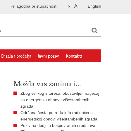
A
S
Prilagodba pristupačnosti
English
A
Dizala i pročelja
Javni pozivi
Kontakti
Možda vas zanima i...
Zbog velikog interesa, obustavljen natječaj
za energetsku obnovu višestambenih
zgrada
Održana šesta po redu info radionica o
energetskoj obnovi višestambenih zgrada
Poziv na dodjelu bespovratnih sredstava