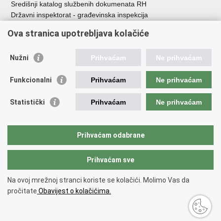
Središnji katalog službenih dokumenata RH
Državni inspektorat - građevinska inspekcija
AZONIZ
Ova stranica upotrebljava kolačiće
Važne poveznice
Nužni
Prihvaćam
Ne prihvaćam
Vlada Republike Hrvatske
Zavod za prostorni razvoj
Funkcionalni
Prihvaćam
Ne prihvaćam
Agencija za pravni promet i posredovanje nekretninama
Državna geodetska uprava
Statistički
Prihvaćam
Ne prihvaćam
Fond za zaštitu okoliša i energetsku učinkovitost
Centar za restrukturiranje i prodaju (CERP)
Državne nekretnine d.o.o.
Prihvaćam odabrane
Prihvaćam sve
Povratak na vrh
Copyright © 2026 Ministarstvo prostornoga uređenja, graditeljstva i
Na ovoj mrežnoj stranci koriste se kolačići. Molimo Vas da
državne imovine.
pročitate
Obavijest o kolačićima.
Uvjeti korištenja
.
Izjava o pristupačnosti
.