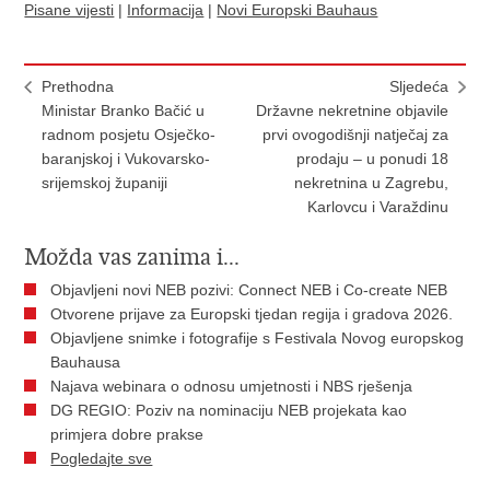
Pisane vijesti
|
Informacija
|
Novi Europski Bauhaus
Prethodna
Sljedeća
Ministar Branko Bačić u
Državne nekretnine objavile
radnom posjetu Osječko-
prvi ovogodišnji natječaj za
baranjskoj i Vukovarsko-
prodaju – u ponudi 18
srijemskoj županiji
nekretnina u Zagrebu,
Karlovcu i Varaždinu
Možda vas zanima i...
​Objavljeni novi NEB pozivi: Connect NEB i Co-create NEB
Otvorene prijave za Europski tjedan regija i gradova 2026.
Objavljene snimke i fotografije s Festivala Novog europskog
Bauhausa
Najava webinara o odnosu umjetnosti i NBS rješenja
DG REGIO: Poziv na nominaciju NEB projekata kao
primjera dobre prakse
Pogledajte sve