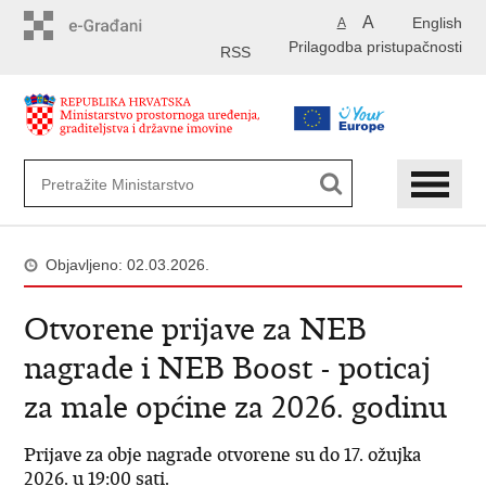
Preskoči
A
English
A
na
Prilagodba pristupačnosti
glavni
RSS
sadržaj
Objavljeno: 02.03.2026.
Otvorene prijave za NEB
nagrade i NEB Boost - poticaj
za male općine za 2026. godinu
Prijave za obje nagrade otvorene su do 17. ožujka
2026. u 19:00 sati.