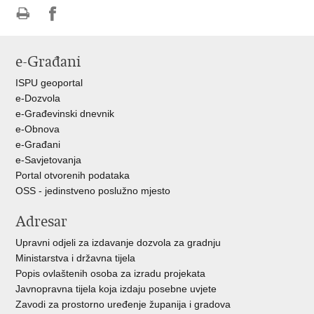
Ispiši
Podijeli
Podijeli
stranicu
na
na
e-Građani
Facebooku
Twitteru
ISPU geoportal
e-Dozvola
e-Građevinski dnevnik
e-Obnova
e-Građani
e-Savjetovanja
Portal otvorenih podataka
OSS - jedinstveno poslužno mjesto
Adresar
Upravni odjeli za izdavanje dozvola za gradnju
Ministarstva i državna tijela
Popis ovlaštenih osoba za izradu projekata
Javnopravna tijela koja izdaju posebne uvjete
Zavodi za prostorno uređenje županija i gradova