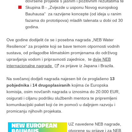
dovršene projekte s jasnim i pozitivnim rezultatima te
Skupina B - „Zvijezde u usponu Novog europskog
Bauhausa“ za razvijene koncepte (od ideja u ranim
fazama do prototipova) mladih talenata u dobi od 30
godina.
Ove godine dodijelit će se i posebna nagrada „NEB Water
Resilience“ za projekte koji se bave temom otpornosti vodnih
sustava, od prilagodbe klimatskim promjenama do održivog
upravljanja vodom i pripravnosti zajednice, te
dvije NEB
internacionalne nagrade
za prijave iz Japana i Brazila.
Na svečanoj dodjeli nagrada najesen bit će proglašeno
13
pobjednika
i
14 drugoplasiranih
kojima će Europska
komisija, osim novčanih nagrada u iznosima do 20.000 EUR,
osigurati i ciljanu podršku službenih mentora te pripremljeni
komunikacijski paket koji će im pomoći u daljnjem razvoju i
promicanju njihovih projekata.
UZ navedene NEB nagrade,
otvorene su prijave i za
NEB