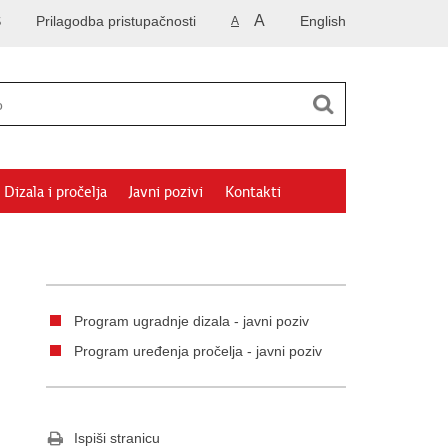
A
S
Prilagodba pristupačnosti
English
A
Dizala i pročelja
Javni pozivi
Kontakti
Program ugradnje dizala - javni poziv
Program uređenja pročelja - javni poziv
Ispiši stranicu