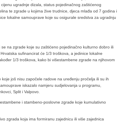
u cijenu ugradnje dizala, status pojedinačnog zaštićenog
jelina te zgrade u kojima žive trudnice, djeca mlađa od 7 godina i
inice lokalne samouprave koje su osigurale sredstva za ugradnju
se na zgrade koje su zaštićeno pojedinačno kulturno dobro ili
 Hrvatska sufinancirat će 1/3 troškova, a jedinice lokalne
također 1/3 troškova, kako bi višestambene zgrade na njihovom
 koje još nisu započele radove na uređenju pročelja ili su ih
e samouprave iskazalo namjeru sudjelovanja u programu,
ovci, Split i Valpovo.
višestambene i stambeno-poslovne zgrade koje kumulativno
čivo zgrada koja ima formiranu zajednicu ili više zajednica