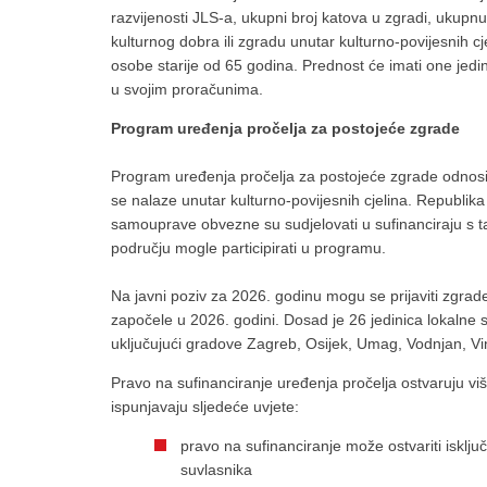
razvijenosti JLS-a, ukupni broj katova u zgradi, ukupn
kulturnog dobra ili zgradu unutar kulturno-povijesnih c
osobe starije od 65 godina. Prednost će imati one jed
u svojim proračunima.
Program uređenja pročelja za postojeće zgrade
Program uređenja pročelja za postojeće zgrade odnosi 
se nalaze unutar kulturno-povijesnih cjelina. Republika
samouprave obvezne su sudjelovati u sufinanciraju s 
području mogle participirati u programu.
Na javni poziv za 2026. godinu mogu se prijaviti zgrade
započele u 2026. godini. Dosad je 26 jedinica lokaln
uključujući gradove Zagreb, Osijek, Umag, Vodnjan, Vink
Pravo na sufinanciranje uređenja pročelja ostvaruju 
ispunjavaju sljedeće uvjete:
pravo na sufinanciranje može ostvariti isklju
suvlasnika