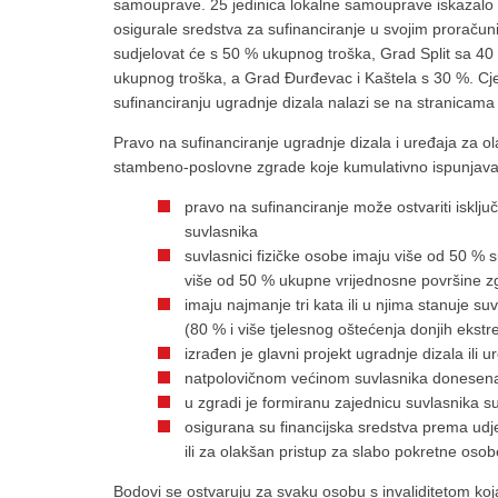
samouprave. 25 jedinica lokalne samouprave iskazalo 
osigurale sredstva za sufinanciranje u svojim proračun
sudjelovat će s 50 % ukupnog troška, Grad Split sa 40
ukupnog troška, a Grad Đurđevac i Kaštela s 30 %. Cje
sufinanciranju ugradnje dizala nalazi se na stranicama 
Pravo na sufinanciranje ugradnje dizala i uređaja za o
stambeno-poslovne zgrade koje kumulativno ispunjavaj
pravo na sufinanciranje može ostvariti isklju
suvlasnika
suvlasnici fizičke osobe imaju više od 50 % s
više od 50 % ukupne vrijednosne površine zg
imaju najmanje tri kata ili u njima stanuje su
(80 % i više tjelesnog oštećenja donjih ekstrem
izrađen je glavni projekt ugradnje dizala ili 
natpolovičnom većinom suvlasnika donesena j
u zgradi je formiranu zajednicu suvlasnika
osigurana su financijska sredstva prema udj
ili za olakšan pristup za slabo pokretne osob
Bodovi se ostvaruju za svaku osobu s invaliditetom koja