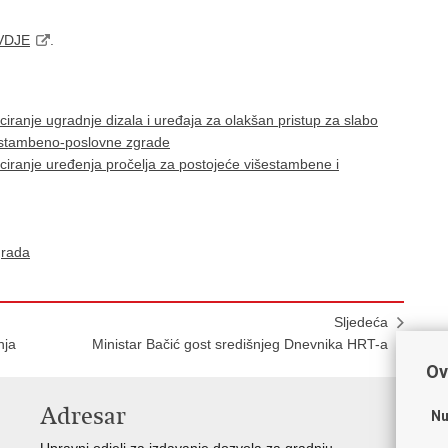
VDJE
.
ciranje ugradnje dizala i uređaja za olakšan pristup za slabo
 stambeno-poslovne zgrade
ciranje uređenja pročelja za postojeće višestambene i
grada
Sljedeća
nja
Ministar Bačić gost središnjeg Dnevnika HRT-a
Ov
Adresar
V
Nu