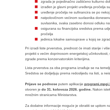
zgrada je pojedinačno zaštićeno kulturno dobr
izrađen je glavni projekt uređenja pročelja 
uređenje pročelja ne sufinancira se po nekoj
natpolovičnom većinom suvlasnika donesena j
suvlasnika, svaka zasebno donosi odluku n
osigurana su financijska sredstva prema udj
pročelja
jedinica lokalne samouprave u kojoj se zgrad
Pri izradi liste prvenstva, prednost će imati starije i v
projekti s većim doprinosom energetskoj učinkovitosti, uz
zgrade prema konzervatorskim kriterijima.
Lista prvenstva za oba programa izrađuje se na temelju
Sredstva se dodjeljuju prema redoslijedu na listi, a ne
Prijave se podnose
putem aplikacije
programi.mpgi.
otvoren je
do 31. kolovoza 2026. godine.
Nakon istek
mrežnim stranicama Ministarstva.
Za dodatne informacije moguće je obratiti se upitom n