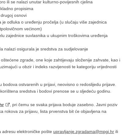
o ili se nalazi unutar kulturno-povijesnih cjelina
sukladno propisima
 drugoj osnovi
e odluka o uređenju pročelja (u slučaju više zajednica
atpolovičnom većinom)
elu zajednice suvlasnika u ukupnim troškovima uređenja
a nalazi osigurala je sredstva za sudjelovanje
iše oštećene zgrade, one koje zahtijevaju složenije zahvate, kao i
imajući u obzir i indeks razvijenosti te kategoriju vrijednosti
 bodova ostvarenih u prijavi, neovisno o redoslijedu prijave.
iskorištena sredstva i bodovi prenose se u sljedeću godinu.
hr
, pri čemu se svaka prijava boduje zasebno. Javni poziv
a rokova za prijavu, lista prvenstva bit će objavljena na
a adresu elektroničke pošte
upravljanje.zgradama@mpgi.hr
ili