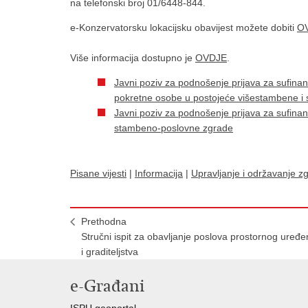
na telefonski broj 01/6448-844.
e-Konzervatorsku lokacijsku obavijest možete dobiti
O
Više informacija dostupno je
OVDJE
.
Javni poziv za podnošenje prijava za sufinan
pokretne osobe u postojeće višestambene i
Javni poziv za podnošenje prijava za sufinan
stambeno-poslovne zgrade
Pisane vijesti
|
Informacija
|
Upravljanje i održavanje z
Prethodna
Stručni ispit za obavljanje poslova prostornog uređe
i graditeljstva
e-Građani