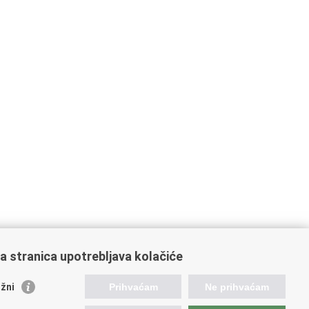
a stranica upotrebljava kolačiće
ažne poveznice
žni
Prihvaćam
Ne prihvaćam