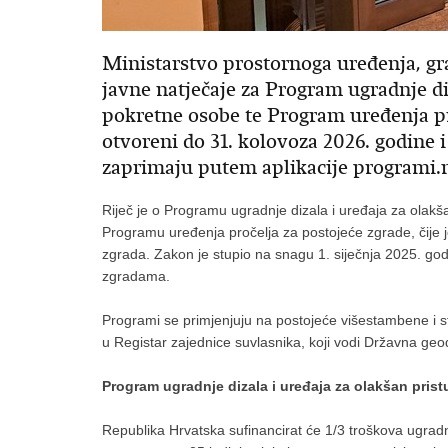
Ministarstvo prostornoga uređenja, gra
javne natječaje za Program ugradnje di
pokretne osobe te Program uređenja pro
otvoreni do 31. kolovoza 2026. godine i
zaprimaju putem aplikacije programi.
Riječ je o Programu ugradnje dizala i uređaja za olak
Programu uređenja pročelja za postojeće zgrade, čije
zgrada. Zakon je stupio na snagu 1. siječnja 2025. godin
zgradama.
Programi se primjenjuju na postojeće višestambene i
u Registar zajednice suvlasnika, koji vodi Državna ge
Program ugradnje dizala i uređaja za olakšan pris
Republika Hrvatska sufinancirat će 1/3 troškova ugradn