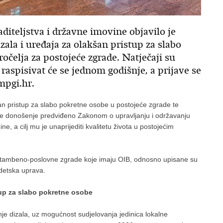
diteljstva i državne imovine objavilo je
zala i uređaja za olakšan pristup za slabo
čelja za postojeće zgrade. Natječaji su
 raspisivat će se jednom godišnje, a prijave se
mpgi.hr.
šan pristup za slabo pokretne osobe u postojeće zgrade te
 je donošenje predviđeno Zakonom o upravljanju i održavanju
e, a cilj mu je unaprijediti kvalitetu života u postojećim
 stambeno-poslovne zgrade koje imaju OIB, odnosno upisane su
odetska uprava.
tup za slabo pokretne osobe
je dizala, uz mogućnost sudjelovanja jedinica lokalne