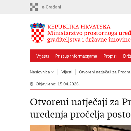
Preskoči
na
glavni
sadržaj
Vijesti
Pristup informacijama
Propisi
Drž
Naslovnica
Vijesti
Otvoreni natječaji za Progra
Objavljeno: 15.04.2026.
Otvoreni natječaji za P
uređenja pročelja posto