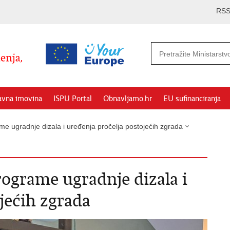
RS
avna imovina
ISPU Portal
Obnavljamo.hr
EU sufinanciranja
me ugradnje dizala i uređenja pročelja postojećih zgrada
rograme ugradnje dizala i
jećih zgrada