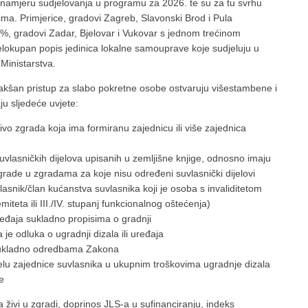
namjeru sudjelovanja u programu za 2026. te su za tu svrhu
ima. Primjerice, gradovi Zagreb, Slavonski Brod i Pula
 %, gradovi Zadar, Bjelovar i Vukovar s jednom trećinom
lokupan popis jedinica lokalne samouprave koje sudjeluju u
Ministarstva.
lakšan pristup za slabo pokretne osobe ostvaruju višestambene i
u sljedeće uvjete:
čivo zgrada koja ima formiranu zajednicu ili više zajednica
uvlasničkih dijelova upisanih u zemljišne knjige, odnosno imaju
rade u zgradama za koje nisu određeni suvlasnički dijelovi
vlasnik/član kućanstva suvlasnika koji je osoba s invaliditetom
iteta ili III./IV. stupanj funkcionalnog oštećenja)
uređaja sukladno propisima o gradnji
e odluka o ugradnji dizala ili uređaja
 sukladno odredbama Zakona
elu zajednice suvlasnika u ukupnim troškovima ugradnje dizala
e
 živi u zgradi, doprinos JLS-a u sufinanciranju, indeks