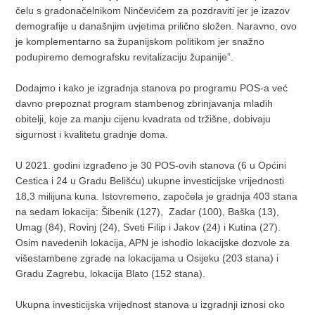
čelu s gradonačelnikom Ninčevićem za pozdraviti jer je izazov
demografije u današnjim uvjetima prilično složen. Naravno, ovo
je komplementarno sa županijskom politikom jer snažno
podupiremo demografsku revitalizaciju županije”.
Dodajmo i kako je izgradnja stanova po programu POS-a već
davno prepoznat program stambenog zbrinjavanja mladih
obitelji, koje za manju cijenu kvadrata od tržišne, dobivaju
sigurnost i kvalitetu gradnje doma.
U 2021. godini izgrađeno je 30 POS-ovih stanova (6 u Općini
Cestica i 24 u Gradu Belišću) ukupne investicijske vrijednosti
18,3 milijuna kuna. Istovremeno, započela je gradnja 403 stana
na sedam lokacija: Šibenik (127), Zadar (100), Baška (13),
Umag (84), Rovinj (24), Sveti Filip i Jakov (24) i Kutina (27).
Osim navedenih lokacija, APN je ishodio lokacijske dozvole za
višestambene zgrade na lokacijama u Osijeku (203 stana) i
Gradu Zagrebu, lokacija Blato (152 stana).
Ukupna investicijska vrijednost stanova u izgradnji iznosi oko