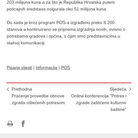
203 milijuna kuna a za što je Republika Hrvatska putem
poticajnih sredstava osigurala oko 51 milijuna kuna.
Do sada je kroz program POS-a izgrađeno preko 8.200
stanova a kontinuirano se priprema izgradnja novih, ovisno o
potrebama gradova i općina, s čijim smo predstavnicima u
stalnoj komunikaciji.
Pisane vijesti
|
Informacija
|
POS
Prethodna
Sljedeća
Praćenje provedbe obnove
Online konferencija "Potres i
zgrada oštećenih potresom
zgrade zaštićene kulturne
baštine"
Ispiši
Podijeli
Podijeli
stranicu
na
na