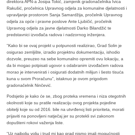
direktora APN-a Josipa Tokić, zamjenik gradonačelnika Ivica
Rakušić, pročelnica Upravnog odjela za komunalne djelatnosti i
upravljanje prostorom Sanja Samardžija, pročelnik Upravnog
odjela za opće i pravne poslove Ante Ljubičić, pročelnik
Upravnog odjela za javne djelatnosti Darko Bilandžić te
predstavnici izvođača radova i nadzornog inženjera.
“Kako bi se ovaj projekt u potpunosti realizirao, Grad Solin je
osigurao zemljište, izradio projektnu dokumentaciju, ishodio
dozvole, preuzeo na sebe komunalno opremiti ovu lokaciju, a
da bi mogao potpisati ugovor s odabranim izvođačem radova
morao je intervenirati i osigurati dodatnih milijun i šesto tisuća
kuna u svom Proračunu”, istaknuo je ovom prigodom
gradonačelnik Ninčević.
Podsjetio je kako će se, zbog proteka vremena i niza otegotnih
okolnosti koje su pratile realizaciju ovog projekta pojedine
obitelji koje su od 2016. bile na utvrđenoj listi prioriteta, morati
prijaviti na ponovljeni natječaj jer su protekli svi zakonom
dopušteni rokovi važenja liste.
“Uz najbolju volju i trud mi kao grad nismo imali mogućnosti