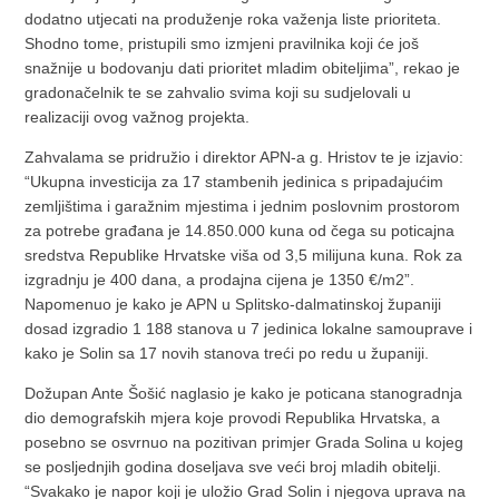
dodatno utjecati na produženje roka važenja liste prioriteta.
Shodno tome, pristupili smo izmjeni pravilnika koji će još
snažnije u bodovanju dati prioritet mladim obiteljima”, rekao je
gradonačelnik te se zahvalio svima koji su sudjelovali u
realizaciji ovog važnog projekta.
Zahvalama se pridružio i direktor APN-a g. Hristov te je izjavio:
“Ukupna investicija za 17 stambenih jedinica s pripadajućim
zemljištima i garažnim mjestima i jednim poslovnim prostorom
za potrebe građana je 14.850.000 kuna od čega su poticajna
sredstva Republike Hrvatske viša od 3,5 milijuna kuna. Rok za
izgradnju je 400 dana, a prodajna cijena je 1350 €/m2”.
Napomenuo je kako je APN u Splitsko-dalmatinskoj županiji
dosad izgradio 1 188 stanova u 7 jedinica lokalne samouprave i
kako je Solin sa 17 novih stanova treći po redu u županiji.
Dožupan Ante Šošić naglasio je kako je poticana stanogradnja
dio demografskih mjera koje provodi Republika Hrvatska, a
posebno se osvrnuo na pozitivan primjer Grada Solina u kojeg
se posljednjih godina doseljava sve veći broj mladih obitelji.
“Svakako je napor koji je uložio Grad Solin i njegova uprava na