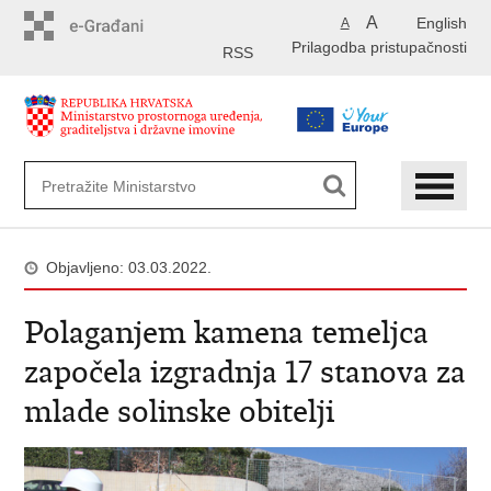
Preskoči
A
English
A
na
Prilagodba pristupačnosti
glavni
RSS
sadržaj
Objavljeno: 03.03.2022.
Polaganjem kamena temeljca
započela izgradnja 17 stanova za
mlade solinske obitelji