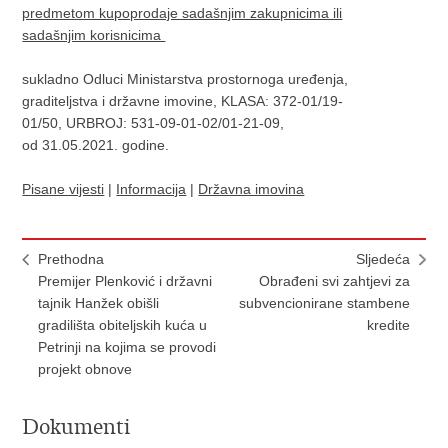
predmetom kupoprodaje sadašnjim zakupnicima ili
sadašnjim korisnicima
sukladno Odluci Ministarstva prostornoga uređenja,
graditeljstva i državne imovine, KLASA: 372-01/19-
01/50, URBROJ: 531-09-01-02/01-21-09,
od 31.05.2021. godine.
Pisane vijesti
|
Informacija
|
Državna imovina
Prethodna
Sljedeća
Premijer Plenković i državni
Obrađeni svi zahtjevi za
tajnik Hanžek obišli
subvencionirane stambene
gradilišta obiteljskih kuća u
kredite
Petrinji na kojima se provodi
projekt obnove
Dokumenti