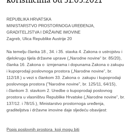
REPUBLIKA HRVATSKA
MINISTARSTVO PROSTORNOGA UREĐENJA,
GRADITELJSTVA I DRŽAVNE IMOVINE
Zagreb, Ulica Republike Austrije 20
Na temelju članka 18., 34. i 35. stavka 4. Zakona o ustrojstvu i
djelokrugu tijela državne uprave („Narodne novine“ br. 85/20),
članka 16. Zakona o izmjenama i dopunama Zakona o zakupu
i kupoprodaji poslovnoga prostora („Narodne novine“, br.
112/18.) u vezi s člankom 33. Zakona o zakupu i kupoprodaji
poslovnoga prostora ("Narodne novine", br. 125/11, 64/15),
i člankom 3. stavkom 2. Uredbe o kupoprodaji poslovnog
prostora u vlasništvu Republike Hrvatske („Narodne novine“, br.
137/12. i 78/15.), Ministarstvo prostornoga uređenja,
graditeljstva i državne imovine daje sljedeću obavijest:
Popis poslovnih prostora koji mogu biti