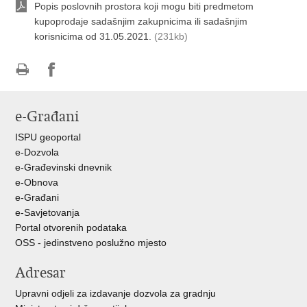
Popis poslovnih prostora koji mogu biti predmetom
kupoprodaje sadašnjim zakupnicima ili sadašnjim
korisnicima od 31.05.2021.
(231kb)
Ispiši
Podijeli
Podijeli
stranicu
na
na
e-Građani
Facebooku
Twitteru
ISPU geoportal
e-Dozvola
e-Građevinski dnevnik
e-Obnova
e-Građani
e-Savjetovanja
Portal otvorenih podataka
OSS - jedinstveno poslužno mjesto
Adresar
Upravni odjeli za izdavanje dozvola za gradnju