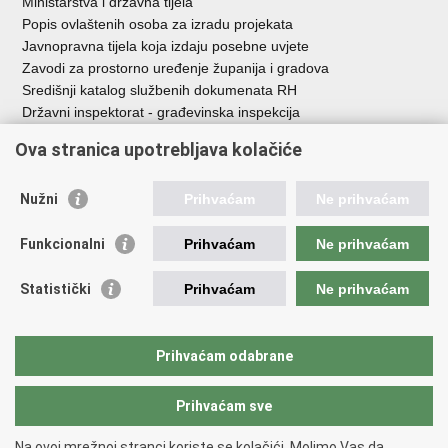
Ministarstva i državna tijela
Popis ovlaštenih osoba za izradu projekata
Javnopravna tijela koja izdaju posebne uvjete
Zavodi za prostorno uređenje županija i gradova
Središnji katalog službenih dokumenata RH
Državni inspektorat - građevinska inspekcija
AZONIZ
Ova stranica upotrebljava kolačiće
Važne poveznice
Nužni
Prihvaćam
Ne prihvaćam
Vlada Republike Hrvatske
Zavod za prostorni razvoj
Funkcionalni
Prihvaćam
Ne prihvaćam
Agencija za pravni promet i posredovanje nekretninama
Državna geodetska uprava
Statistički
Prihvaćam
Ne prihvaćam
Fond za zaštitu okoliša i energetsku učinkovitost
Centar za restrukturiranje i prodaju (CERP)
Državne nekretnine d.o.o.
Prihvaćam odabrane
Prihvaćam sve
Povratak na vrh
Copyright © 2026 Ministarstvo prostornoga uređenja, graditeljstva i
Na ovoj mrežnoj stranci koriste se kolačići. Molimo Vas da