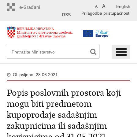
Preskoči
A
English
A
na
Prilagodba pristupačnosti
glavni
RSS
sadržaj
Objavljeno: 28.06.2021.
Popis poslovnih prostora koji
mogu biti predmetom
kupoprodaje sadašnjim
zakupnicima ili sadašnjim
korisnicima od 31.05.2021