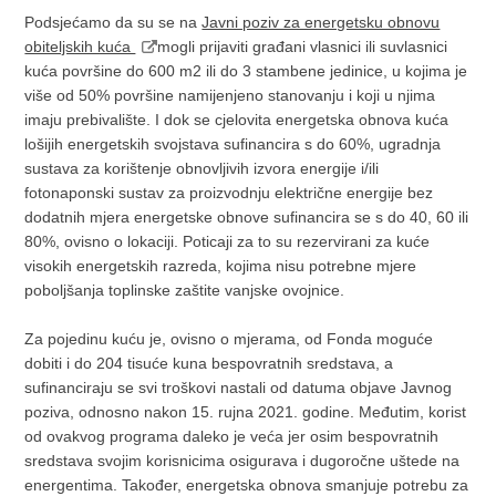
Podsjećamo da su se na
Javni poziv za energetsku obnovu
obiteljskih kuća
mogli prijaviti građani vlasnici ili suvlasnici
kuća površine do 600 m2 ili do 3 stambene jedinice, u kojima je
više od 50% površine namijenjeno stanovanju i koji u njima
imaju prebivalište. I dok se cjelovita energetska obnova kuća
lošijih energetskih svojstava sufinancira s do 60%, ugradnja
sustava za korištenje obnovljivih izvora energije i/ili
fotonaponski sustav za proizvodnju električne energije bez
dodatnih mjera energetske obnove sufinancira se s do 40, 60 ili
80%, ovisno o lokaciji. Poticaji za to su rezervirani za kuće
visokih energetskih razreda, kojima nisu potrebne mjere
poboljšanja toplinske zaštite vanjske ovojnice.
Za pojedinu kuću je, ovisno o mjerama, od Fonda moguće
dobiti i do 204 tisuće kuna bespovratnih sredstava, a
sufinanciraju se svi troškovi nastali od datuma objave Javnog
poziva, odnosno nakon 15. rujna 2021. godine. Međutim, korist
od ovakvog programa daleko je veća jer osim bespovratnih
sredstava svojim korisnicima osigurava i dugoročne uštede na
energentima. Također, energetska obnova smanjuje potrebu za