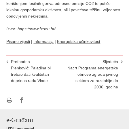
korištenjem fosilnih goriva odnosno emisije CO2 te potiče
lokalnu gospodarsku aktivnost, ali i povećava tržišnu vrijednost
obnovljenih nekretnina.
Izvor: ​https://www.fzoeu.hr/
Pisane vijesti
|
Informacija
|
Energetska učinkovitost
Prethodna
Sljedeća
Plenković: Paladina bi
Nacrt Programa energetske
trebao dati kvalitetan
obnove zgrada javnog
doprinos radu Vlade
sektora za razdoblje do
2030. godine
Ispiši
Podijeli
Podijeli
stranicu
na
na
e-Građani
Facebooku
Twitteru
ISPU geoportal