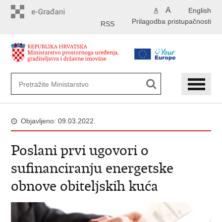
Preskoči
A
English
A
na
Prilagodba pristupačnosti
glavni
RSS
sadržaj
Objavljeno: 09.03.2022.
Poslani prvi ugovori o
sufinanciranju energetske
obnove obiteljskih kuća