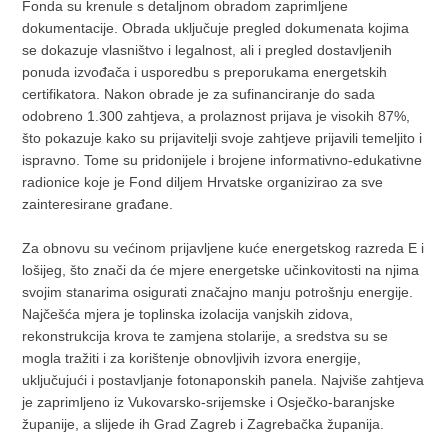
Fonda su krenule s detaljnom obradom zaprimljene
dokumentacije. Obrada uključuje pregled dokumenata kojima
se dokazuje vlasništvo i legalnost, ali i pregled dostavljenih
ponuda izvođača i usporedbu s preporukama energetskih
certifikatora. Nakon obrade je za sufinanciranje do sada
odobreno 1.300 zahtjeva, a prolaznost prijava je visokih 87%,
što pokazuje kako su prijavitelji svoje zahtjeve prijavili temeljito i
ispravno. Tome su pridonijele i brojene informativno-edukativne
radionice koje je Fond diljem Hrvatske organizirao za sve
zainteresirane građane.
Za obnovu su većinom prijavljene kuće energetskog razreda E i
lošijeg, što znači da će mjere energetske učinkovitosti na njima
svojim stanarima osigurati značajno manju potrošnju energije.
Najčešća mjera je toplinska izolacija vanjskih zidova,
rekonstrukcija krova te zamjena stolarije, a sredstva su se
mogla tražiti i za korištenje obnovljivih izvora energije,
uključujući i postavljanje fotonaponskih panela. Najviše zahtjeva
je zaprimljeno iz Vukovarsko-srijemske i Osječko-baranjske
županije, a slijede ih Grad Zagreb i Zagrebačka županija.