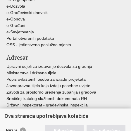
e-Dozvola
e-Građevinski dnevnik
e-Obnova
e-Građani
e-Savjetovanja
Portal otvorenih podataka
OSS - jedinstveno poslužno mjesto
Adresar
Upravni odjeli za izdavanje dozvola za gradnju
Ministarstva i državna tijela
Popis ovlaštenih osoba za izradu projekata
Javnopravna tijela koja izdaju posebne uvjete
Zavodi za prostorno uređenje županija i gradova
Središnji katalog službenih dokumenata RH
Državni inspektorat - građevinska inspekcija
AZONIZ
Ova stranica upotrebljava kolačiće
Važne poveznice
Nužni
Prihvaćam
Ne prihvaćam