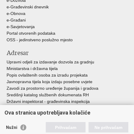
e-Dozvola
e-Građevinski dnevnik
e-Obnova
e-Građani
e-Savjetovanja
Portal otvorenih podataka
OSS - jedinstveno poslužno mjesto
Adresar
Upravni odjeli za izdavanje dozvola za gradnju
Ministarstva i državna tijela
Popis ovlaštenih osoba za izradu projekata
Javnopravna tijela koja izdaju posebne uvjete
Zavodi za prostorno uređenje županija i gradova
Središnji katalog službenih dokumenata RH
Državni inspektorat - građevinska inspekcija
AZONIZ
Ova stranica upotrebljava kolačiće
Važne poveznice
Nužni
Prihvaćam
Ne prihvaćam
Vlada Republike Hrvatske