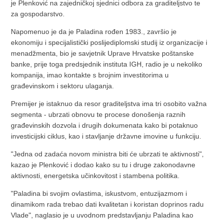
je Plenković na zajedničkoj sjednici odbora za graditeljstvo te
za gospodarstvo.
Napomenuo je da je Paladina rođen 1983., završio je
ekonomiju i specijalistički poslijediplomski studij iz organizacije i
menadžmenta, bio je savjetnik Uprave Hrvatske poštanske
banke, prije toga predsjednik instituta IGH, radio je u nekoliko
kompanija, imao kontakte s brojnim investitorima u
građevinskom i sektoru ulaganja.
Premijer je istaknuo da resor graditeljstva ima tri osobito važna
segmenta - ubrzati obnovu te procese donošenja raznih
građevinskih dozvola i drugih dokumenata kako bi potaknuo
investicijski ciklus, kao i stavljanje državne imovine u funkciju.
"Jedna od zadaća novom ministra biti će ubrzati te aktivnosti",
kazao je Plenković i dodao kako su tu i druge zakonodavne
aktivnosti, energetska učinkovitost i stambena politika.
"Paladina bi svojim ovlastima, iskustvom, entuzijazmom i
dinamikom rada trebao dati kvalitetan i koristan doprinos radu
Vlade", naglasio je u uvodnom predstavljanju Paladina kao