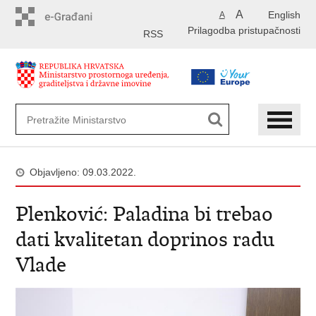
Preskoči
A
English
A
na
Prilagodba pristupačnosti
glavni
RSS
sadržaj
Objavljeno: 09.03.2022.
Plenković: Paladina bi trebao
dati kvalitetan doprinos radu
Vlade