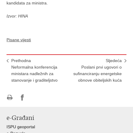
kandidata za ministra.
Izvor: HINA
Pisane vijesti
Prethodna
Sljedeća
Neformalna konferencija
Poslani prvi ugovori o
ministara nadležnih za
sufinanciranju energetske
stanovanje i graditeljstvo
obnove obiteljskih kuća
Ispiši
Podijeli
Podijeli
stranicu
na
na
e-Građani
Facebooku
Twitteru
ISPU geoportal