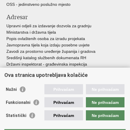
OSS - jedinstveno poslužno mjesto
Adresar
Upravni odjeli za izdavanje dozvola za gradnju
Ministarstva i državna tijela
Popis ovlaštenih osoba za izradu projekata
Javnopravna tijela koja izdaju posebne uvjete
Zavodi za prostorno uređenje županija i gradova
Središnji katalog službenih dokumenata RH
Državni inspektorat - građevinska inspekcija
AZONIZ
Ova stranica upotrebljava kolačiće
Važne poveznice
Nužni
Prihvaćam
Ne prihvaćam
Vlada Republike Hrvatske
Zavod za prostorni razvoj
Funkcionalni
Prihvaćam
Ne prihvaćam
Agencija za pravni promet i posredovanje nekretninama
Državna geodetska uprava
Statistički
Prihvaćam
Ne prihvaćam
Fond za zaštitu okoliša i energetsku učinkovitost
Centar za restrukturiranje i prodaju (CERP)