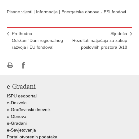
Pisane vijesti
|
Informacija
|
Energetska obnova - ESI fondovi
Prethodna
Sljedeća
Održani 'Dani regionalnog
Rezultati natječaja za zakup
razvoja i EU fondova'
poslovnih prostora 3/18
Ispiši
Podijeli
Podijeli
stranicu
na
na
e-Građani
Facebooku
Twitteru
ISPU geoportal
e-Dozvola
e-Građevinski dnevnik
e-Obnova
e-Građani
e-Savjetovanja
Portal otvorenih podataka