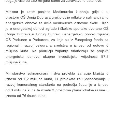
čega je više od 150 milijuna samo za zdravstvene ustanove.
Ministar je zatim posjetio Međimursku županiju gdje u u
prostoru OŠ Donja Dubrava uručio dvije odluke o sufinanciranju
energetske obnove za dvije međimurske osnovne škole. Riječ
je o energetskoj obnovi zgrade i školske sportske dvorane OŠ
Donja Dubrava u Donjoj Dubravi i energetskoj obnovi zgrade
OŠ Podturen u Podturenu za koje su iz Europskog fonda za
regionalni razvoj osigurana sredstva u iznosu od gotovo 6
milijuna kuna. Na području županije financiraju se projekti
energetske obnove ukupne investicijske vrijednosti 57,8
milijuna kuna.
Ministarstvo sufinancirara i dva projekta sanacije klizišta u
iznosu od 1,2 milijuna kuna, 11 projekata za ujednačavanje i
razvoj komunalnog standarda na području županije u iznosu
od 3 milijuna kuna te izradu 3 prostorna plana lokalne razine u
iznosu od 76 tisuća kuna.