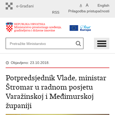
Preskoči
A
English
A
na
Prilagodba pristupačnosti
glavni
RSS
sadržaj
Objavljeno: 23.10.2018.
Potpredsjednik Vlade, ministar
Štromar u radnom posjetu
Varažinskoj i Međimurskoj
županiji