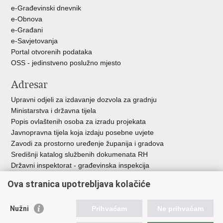
e-Građevinski dnevnik
e-Obnova
e-Građani
e-Savjetovanja
Portal otvorenih podataka
OSS - jedinstveno poslužno mjesto
Adresar
Upravni odjeli za izdavanje dozvola za gradnju
Ministarstva i državna tijela
Popis ovlaštenih osoba za izradu projekata
Javnopravna tijela koja izdaju posebne uvjete
Zavodi za prostorno uređenje županija i gradova
Središnji katalog službenih dokumenata RH
Državni inspektorat - građevinska inspekcija
AZONIZ
Ova stranica upotrebljava kolačiće
Važne poveznice
Nužni
Prihvaćam
Ne prihvaćam
Vlada Republike Hrvatske