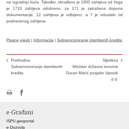
na izgradnju kuće. Također, obrađeno je 1900 zahtjeva od čega
je 1710 zahtjeva odobreno, za 171 je zatražena dopuna
dokumentacije, 12 zahtjeva je odbijeno, a 7 je odustalo od
podnesenog zahtjeva.
Pisane vijesti
|
Informacija
|
Subvencioniranje stambenih kredita
Prethodna
Sljedeća
Subvencioniranje stambenih
Ministar državne imovine
kredita
Goran Marić posjetio Vjesnik
d.d.
Ispiši
Podijeli
Podijeli
stranicu
na
na
e-Građani
Facebooku
Twitteru
ISPU geoportal
e-Dozvola