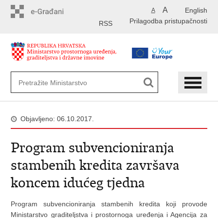
Preskoči
A
English
A
na
Prilagodba pristupačnosti
glavni
RSS
sadržaj
Objavljeno: 06.10.2017.
Program subvencioniranja
stambenih kredita završava
koncem idućeg tjedna
Program subvencioniranja stambenih kredita koji provode
Ministarstvo graditeljstva i prostornoga uređenja i Agencija za