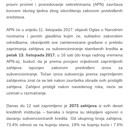
pravni promet i posredovanje nekretninama (APN) završava
koncem idućeg tjedna zbog iskorištenja zakonom predviđenih
sredstava.
APN će u srijedu 11. listopada 2017. objaviti Oglas u Narodnim
novinama i javnim glasilima kojim će, sukladno zakonskim
odredbama, obavijestiti sve zainteresirane građane o prekidu
zaprimanja zahtjeva za subvencioniranje stambenih kredita
u
petak 13. listopada 2017.
u 16 sati (do kraja radnog vremena
APN-a), budući da je prema procjeni vrijednosti zaprimljenih
zahtjeva ispunjen zakonom predviđeni iznos za
subvencioniranje. Točan iznos subvencija prema zaprimljenim
zahtjevima znat će se tek nakon završetka obrade svih pristiglih
zahtjeva. Zahtjevi pristigli nakon navedenog roka, neće se
uzimati u razmatranje.
Danas do 12 sati zaprimljeno je
2073 zahtjeva
iz svih deset
kreditnih institucija – banaka s kojima su sklopljeni ugovori o
davanju subvencioniranih kredita. Od ukupnog broja zahtjeva,
73.4% odnosi se na kupnju stana, 19% na kupnju kuće i 7.6%