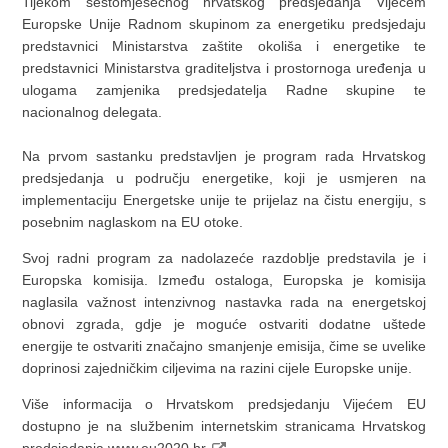
Tijekom šestomjesečnog hrvatskog predsjedanja Vijećem
Europske Unije Radnom skupinom za energetiku predsjedaju
predstavnici Ministarstva zaštite okoliša i energetike te
predstavnici Ministarstva graditeljstva i prostornoga uređenja u
ulogama zamjenika predsjedatelja Radne skupine te
nacionalnog delegata.
Na prvom sastanku predstavljen je program rada Hrvatskog
predsjedanja u području energetike, koji je usmjeren na
implementaciju Energetske unije te prijelaz na čistu energiju, s
posebnim naglaskom na EU otoke.
Svoj radni program za nadolazeće razdoblje predstavila je i
Europska komisija. Između ostaloga, Europska je komisija
naglasila važnost intenzivnog nastavka rada na energetskoj
obnovi zgrada, gdje je moguće ostvariti dodatne uštede
energije te ostvariti značajno smanjenje emisija, čime se uvelike
doprinosi zajedničkim ciljevima na razini cijele Europske unije.
Više informacija o Hrvatskom predsjedanju Vijećem EU
dostupno je na službenim internetskim stranicama Hrvatskog