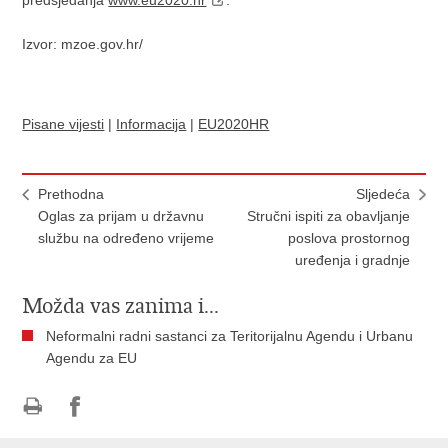
predsjedanja
www.eu2020.hr
.
Izvor: mzoe.gov.hr/
Pisane vijesti
|
Informacija
|
EU2020HR
Prethodna
Sljedeća
Oglas za prijam u državnu
Stručni ispiti za obavljanje
službu na određeno vrijeme
poslova prostornog
uređenja i gradnje
Možda vas zanima i...
Neformalni radni sastanci za Teritorijalnu Agendu i Urbanu
Agendu za EU
Ispiši
Podijeli
Podijeli