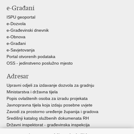
stranicu
na
na
e-Građani
Facebooku
Twitteru
ISPU geoportal
e-Dozvola
e-Građevinski dnevnik
e-Obnova
e-Građani
e-Savjetovanja
Portal otvorenih podataka
OSS - jedinstveno poslužno mjesto
Adresar
Upravni odjeli za izdavanje dozvola za gradnju
Ministarstva i državna tijela
Popis ovlaštenih osoba za izradu projekata
Javnopravna tijela koja izdaju posebne uvjete
Zavodi za prostorno uređenje županija i gradova
Središnji katalog službenih dokumenata RH
Državni inspektorat - građevinska inspekcija
AZONIZ