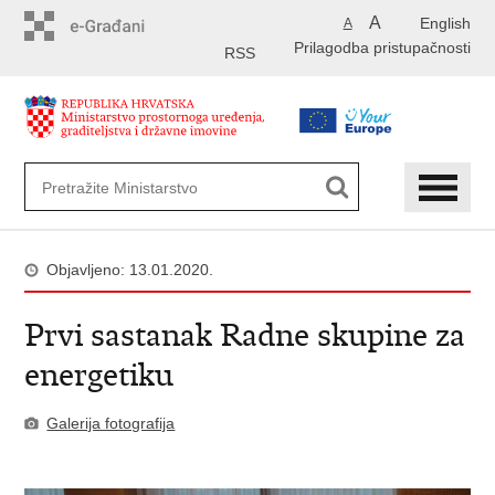
Preskoči
A
English
A
na
Prilagodba pristupačnosti
glavni
RSS
sadržaj
Objavljeno: 13.01.2020.
Prvi sastanak Radne skupine za
energetiku
Galerija fotografija