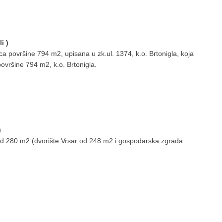
i )
a površine 794 m2, upisana u zk.ul. 1374, k.o. Brtonigla, koja
ovršine 794 m2, k.o. Brtonigla.
)
od 280 m2 (dvorište Vrsar od 248 m2 i gospodarska zgrada