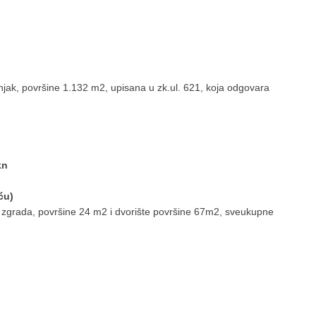
jak, površine 1.132 m2, upisana u zk.ul. 621, koja odgovara
kn
ću)
 zgrada, površine 24 m2 i dvorište površine 67m2, sveukupne