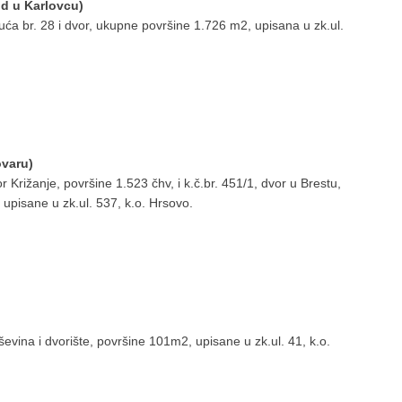
ud u Karlovcu)
ća br. 28 i dvor, ukupne površine 1.726 m2, upisana u zk.ul.
ovaru)
Križanje, površine 1.523 čhv, i k.č.br. 451/1, dvor u Brestu,
upisane u zk.ul. 537, k.o. Hrsovo.
vina i dvorište, površine 101m2, upisane u zk.ul. 41, k.o.