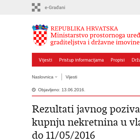
Preskoči
na
glavni
sadržaj
Vijesti
Pristup informacijama
Propisi
Drž
Naslovnica
Vijesti
Objavljeno: 13.06.2016.
Rezultati javnog poziv
kupnju nekretnina u vl
do 11/05/2016