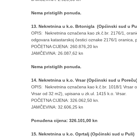
Nema pristiglih ponuda.
13. Nekretnina u k.o. Brtonigla (Općinski sud u Pul
OPIS: Nekretnina označena kao zk.č.br. 2176/1, oranic
odgovara katastarskoj čestici oznake 2176/1 oranica, p
POČETNA CIJENA: 260.876,20 kn
JAMČEVINA: 26.087,62 kn
Nema pristiglih ponuda.
14. Nekretnina u k.o. Vrsar (Općinski sud u Poreču
OPIS: Nekretnina označena kao k.č.br. 1018/1 Vrsar 
Vrsar od 32 m2), upisana u zk.ul. 1415 k.o. Vrsar.
POČETNA CIJENA: 326.062,50 kn.
JAMČEVINA: 32.606,25 kn
Ponuđena cijena: 326.101,00 kn
15. Nekretnina u k.o. Oprtalj (Općinski sud u Puli)