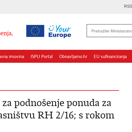
RS
avna imovina
ISPU Portal
Obnavljamo.hr
EU sufinanciranja
a za podnošenje ponuda za
asništvu RH 2/16; s rokom