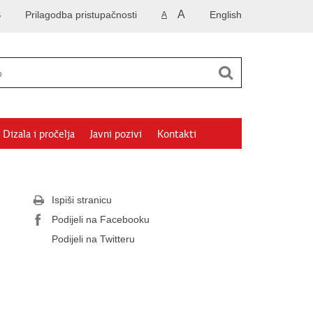
A
S
Prilagodba pristupačnosti
English
A
Dizala i pročelja
Javni pozivi
Kontakti
Ispiši stranicu
Podijeli na Facebooku
Podijeli na Twitteru