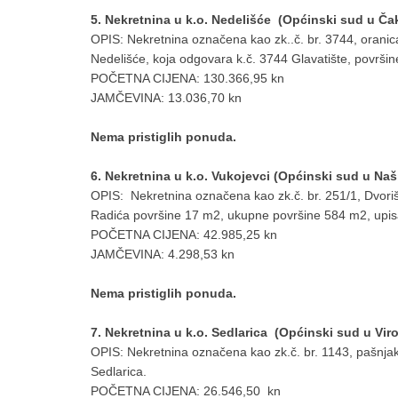
5. Nekretnina u k.o. Nedelišće (Općinski sud u Č
OPIS: Nekretnina označena kao zk..č. br. 3744, oranica
Nedelišće, koja odgovara k.č. 3744 Glavatište, površin
POČETNA CIJENA: 130.366,95 kn
JAMČEVINA: 13.036,70 kn
Nema pristiglih ponuda.
6. Nekretnina u k.o. Vukojevci (Općinski sud u Na
OPIS: Nekretnina označena kao zk.č. br. 251/1, Dvoriš
Radića površine 17 m2, ukupne površine 584 m2, upisan
POČETNA CIJENA: 42.985,25 kn
JAMČEVINA: 4.298,53 kn
Nema pristiglih ponuda.
7. Nekretnina u k.o. Sedlarica (Općinski sud u Virov
OPIS: Nekretnina označena kao zk.č. br. 1143, pašnjak 
Sedlarica.
POČETNA CIJENA: 26.546,50 kn