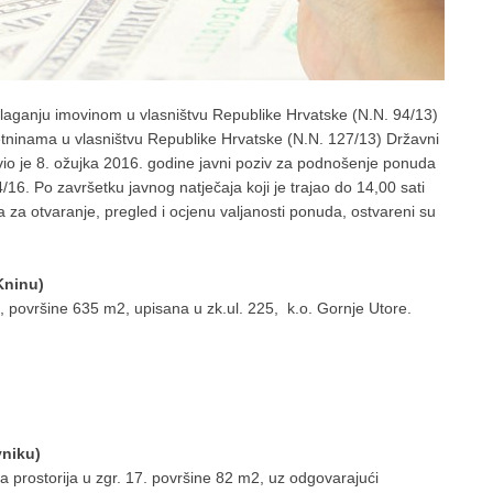
polaganju imovinom u vlasništvu Republike Hrvatske (N.N. 94/13)
retninama u vlasništvu Republike Hrvatske (N.N. 127/13) Državni
o je 8. ožujka 2016. godine javni poziv za podnošenje ponuda
16. Po završetku javnog natječaja koji je trajao do 14,00 sati
 za otvaranje, pregled i ocjenu valjanosti ponuda, ostvareni su
Kninu)
, površine 635 m2, upisana u zk.ul. 225, k.o. Gornje Utore.
vniku)
na prostorija u zgr. 17. površine 82 m2, uz odgovarajući