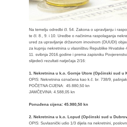
Na temelju odredbi čl. 54. Zakona o upravljanju i ras
te čl. 8., 9. i 10. Uredbe o načinima raspolaganja nek
ured za upravljanje državnom imovinom (DUUDI) objavi
za kupnju nekretnina u vlasništvu Republike Hrvatske 4/
11. svibnja 2016.godine i prema zapisniku Povjerenstva
slijedeći rezultati natječaja 2/16:
1. Nekretnina u k.o. Gornje Utore (Općinski sud u 
OPIS: Nekretnina označena kao k.č. br. 738/9, pašnjak
POČETNA CIJENA: 45.880,50 kn
JAMČEVINA: 4.588,05 kn
Ponuđena cijena: 45.980,50 kn
2. Nekretnina u k.o. Lopud (Općinski sud u Dubro
OPIS: Suvlasnički udio 1/3 dijela na nekretnini, poslov