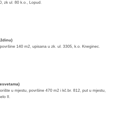
00, zk ul. 80 k.o., Lopud.
aždinu)
površine 140 m2, upisana u zk. ul. 3305, k.o. Kneginec.
Sesvetama)
rište u mjestu, površine 470 m2 i kč.br. 812, put u mjestu,
lo II.