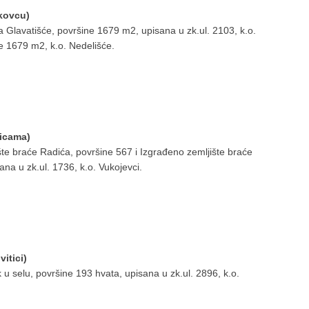
akovcu)
 Glavatišće, površine 1679 m2, upisana u zk.ul. 2103, k.o.
e 1679 m2, k.o. Nedelišće.
šicama)
te braće Radića, površine 567 i Izgrađeno zemljište braće
a u zk.ul. 1736, k.o. Vukojevci.
itici)
u selu, površine 193 hvata, upisana u zk.ul. 2896, k.o.