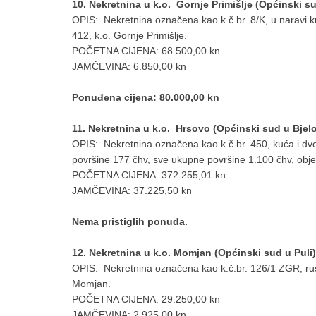
10. Nekretnina u k.o. Gornje Primišlje (Općinski s
OPIS: Nekretnina označena kao k.č.br. 8/K, u naravi ku
412, k.o. Gornje Primišlje.
POČETNA CIJENA: 68.500,00 kn
JAMČEVINA: 6.850,00 kn
Ponuđena cijena: 80.000,00 kn
11. Nekretnina u k.o. Hrsovo (Općinski sud u Bjel
OPIS: Nekretnina označena kao k.č.br. 450, kuća i dvor 
površine 177 čhv, sve ukupne površine 1.100 čhv, obje 
POČETNA CIJENA: 372.255,01 kn
JAMČEVINA: 37.225,50 kn
Nema pristiglih ponuda.
12. Nekretnina u k.o. Momjan (Općinski sud u Puli)
OPIS: Nekretnina označena kao k.č.br. 126/1 ZGR, ruše
Momjan.
POČETNA CIJENA: 29.250,00 kn
JAMČEVINA: 2.925,00 kn