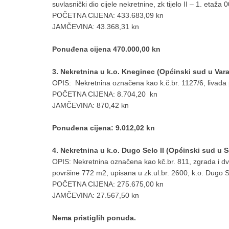
suvlasnički dio cijele nekretnine, zk tijelo II – 1. etaža 
POČETNA CIJENA: 433.683,09 kn
JAMČEVINA: 43.368,31 kn
Ponuđena cijena 470.000,00 kn
3. Nekretnina u k.o. Kneginec (Općinski sud u Var
OPIS: Nekretnina označena kao k.č.br. 1127/6, livada 
POČETNA CIJENA: 8.704,20 kn
JAMČEVINA: 870,42 kn
Ponuđena cijena: 9.012,02 kn
4. Nekretnina u k.o. Dugo Selo II (Općinski sud u 
OPIS: Nekretnina označena kao kč.br. 811, zgrada i dvo
površine 772 m2, upisana u zk.ul.br. 2600, k.o. Dugo Se
POČETNA CIJENA: 275.675,00 kn
JAMČEVINA: 27.567,50 kn
Nema pristiglih ponuda.