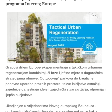
programa Interreg Europe.
Gradovi diljem Europe eksperimentiraju s taktičkom urbanom
regeneracijom kombinirajući brze i jeftine mjere s dugoročnim
strategijama obnove. Od „pop-up“ parkova do kreativne
ponovne uporabe praznih prostora, takve inicijative osnažuju
zajednice da testiraju ideje i zajednički stvaraju življa, otpornija i
ljepša susjedstva.
Ukorijenjen u vrijednostima Novog europskog Bauhausa -
održivosti, uključivosti i ljepote, ovaj pristup pokazuje kako