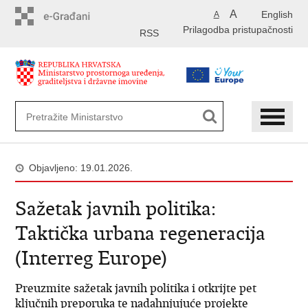
Preskoči
A
English
A
na
Prilagodba pristupačnosti
glavni
RSS
sadržaj
Objavljeno: 19.01.2026.
Sažetak javnih politika:
Taktička urbana regeneracija
(Interreg Europe)
Preuzmite sažetak javnih politika i otkrijte pet
ključnih preporuka te nadahnjujuće projekte