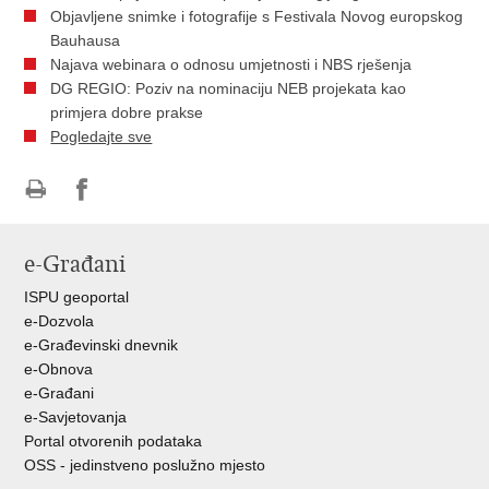
Objavljene snimke i fotografije s Festivala Novog europskog
Bauhausa
Najava webinara o odnosu umjetnosti i NBS rješenja
DG REGIO: Poziv na nominaciju NEB projekata kao
primjera dobre prakse
Pogledajte sve
Ispiši
Podijeli
Podijeli
stranicu
na
na
e-Građani
Facebooku
Twitteru
ISPU geoportal
e-Dozvola
e-Građevinski dnevnik
e-Obnova
e-Građani
e-Savjetovanja
Portal otvorenih podataka
OSS - jedinstveno poslužno mjesto