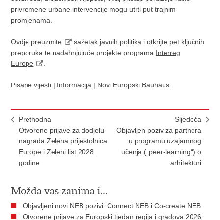
privremene urbane intervencije mogu utrti put trajnim
promjenama.
Ovdje
preuzmite
sažetak javnih politika i otkrijte pet ključnih
preporuka te nadahnjujuće projekte programa
Interreg
Europe
.
Pisane vijesti
|
Informacija
|
Novi Europski Bauhaus
Prethodna
Sljedeća
Otvorene prijave za dodjelu
Objavljen poziv za partnera
nagrada Zelena prijestolnica
u programu uzajamnog
Europe i Zeleni list 2028.
učenja („peer-learning“) o
godine
arhitekturi
Možda vas zanima i...
​Objavljeni novi NEB pozivi: Connect NEB i Co-create NEB
Otvorene prijave za Europski tjedan regija i gradova 2026.