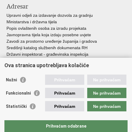
Adresar
Upravni odjeli za izdavanje dozvola za gradnju
Ministarstva i državna tijela
Popis ovlaštenih osoba za izradu projekata
Javnopravna tijela koja izdaju posebne uvjete
Zavodi za prostorno uređenje županija i gradova
Središnji katalog službenih dokumenata RH
Državni inspektorat - građevinska inspekcija
AZONIZ
Ova stranica upotrebljava kolačiće
Važne poveznice
Nužni
Prihvaćam
Ne prihvaćam
Vlada Republike Hrvatske
Zavod za prostorni razvoj
Funkcionalni
Prihvaćam
Ne prihvaćam
Agencija za pravni promet i posredovanje nekretninama
Državna geodetska uprava
Statistički
Prihvaćam
Ne prihvaćam
Fond za zaštitu okoliša i energetsku učinkovitost
Centar za restrukturiranje i prodaju (CERP)
Državne nekretnine d.o.o.
Prihvaćam odabrane