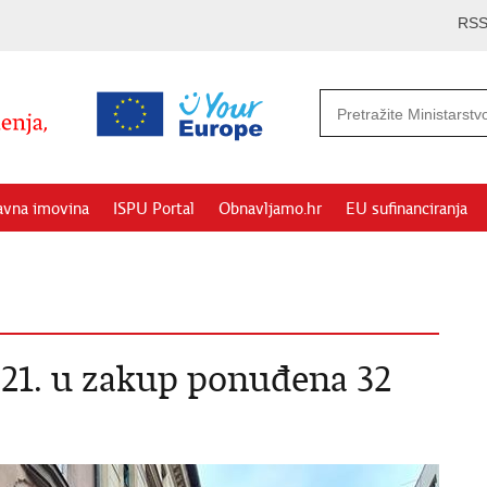
RS
avna imovina
ISPU Portal
Obnavljamo.hr
EU sufinanciranja
21. u zakup ponuđena 32