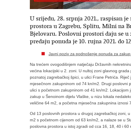
U srijedu, 28. srpnja 2021., raspisan j
prostora u Zagrebu, Splitu, Milni na Bra
Bjelovaru. Poslovni prostori daju se u
predaju ponuda je 10. rujna 2021. do 12 
Javni poziv za podnošenje ponuda za zakup 
Na trećem ovogodišnjem natječaju Državnih nekretnina
većina lokacijski u 2. zoni. U nultoj zoni glavnog grad
poznatoj zagrebačkoj špici, u ulici Frane Petrića. Ri
mjesečnom zakupninom od 74 kn/m2. Drugi poslovni pros
ulici s početnom zakupninom od 41 kn/m2. Lokacijom je p
zakup u Šenoinom dijelu Vlaške, u nizu lokala nedalek
veličine 64 m2, a početna mjesečna zakupnina iznosi 
Od 13 poslovnih prostora u drugoj zagrebačkoj zoni, 
m2 s početnom cijenom od 63 kn/m2, a nalaze se u Stan
poslovna prostora u istoj zgradi od cca 16, 18, 40 i 60