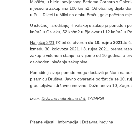
Miošića, u blizini povijesnog Bedema Cornaro s Galeri
mjesečna zakupnina 100 kn/m2. Od obalnog dijela domo
u Puli, Rijeci i u Milni na otoku Braču, gdje početna 
U istočnoj i središnjoj Hrvatskoj u zakup je ponuđen 
kn/m2 u Osijeku, 52 kn/m2 u Bjelovaru i 12 kn/m2 u Petr
Natječaj 3/21
bit će otvoren
do 10. rujna 2021.
te ć
između 30. kolovoza 2021. i 3. rujna 2021. prema rasp
zakup u viđenom stanju na vrijeme od 10 godina, a pr
oslobođeni plaćanja zakupnine.
Ponuditelji svoje ponude mogu dostaviti poštom na a
pisarnicu Društva. Javno otvaranje održat će se
10. ru
graditeljstva i državne imovine, Dežmanova 10, Zagreb,
Izvor:
Državne nekretnine d.d.
/MPGI
Pisane vijesti
|
Informacija
|
Državna imovina