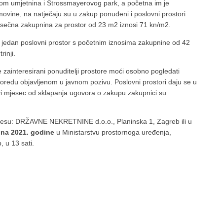
jom umjetnina i Strossmayerovog park, a početna im je
vine, na natječaju su u zakup ponuđeni i poslovni prostori
mjesečna zakupnina za prostor od 23 m2 iznosi 71 kn/m2.
po jedan poslovni prostor s početnim iznosima zakupnine od 42
inji.
e zainteresirani ponuditelji prostore moći osobno pogledati
oredu objavljenom u javnom pozivu. Poslovni prostori daju se u
vi mjesec od sklapanja ugovora o zakupu zakupnici su
dresu: DRŽAVNE NEKRETNINE d.o.o., Planinska 1, Zagreb ili u
jna 2021.
godine
u Ministarstvu prostornoga uređenja,
 u 13 sati.