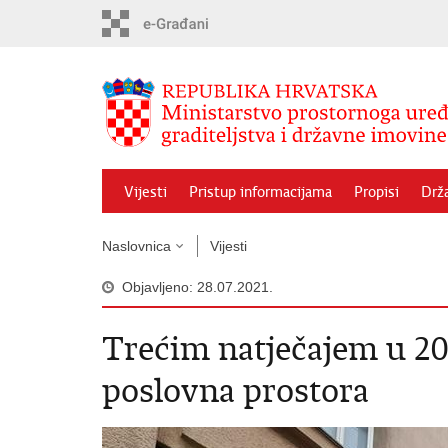
Preskoči
na
glavni
sadržaj
Vijesti
Pristup informacijama
Propisi
Drž
Naslovnica
Vijesti
Objavljeno: 28.07.2021.
Trećim natječajem u 20
poslovna prostora