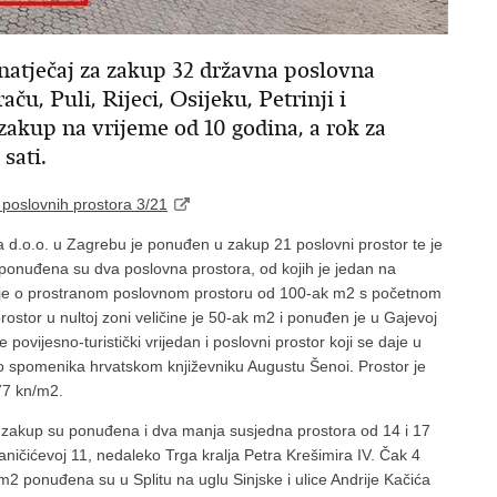
e natječaj za zakup 32 državna poslovna
ču, Puli, Rijeci, Osijeku, Petrinji i
 zakup na vrijeme od 10 godina, a rok za
sati.
poslovnih prostora 3/21
 d.o.o. u Zagrebu je ponuđen u zakup 21 poslovni prostor te je
a ponuđena su dva poslovna prostora, od kojih je jedan na
ječ je o prostranom poslovnom prostoru od 100-ak m2 s početnom
tor u nultoj zoni veličine je 50-ak m2 i ponuđen je u Gajevoj
ovijesno-turistički vrijedan i poslovni prostor koji se daje u
o spomenika hrvatskom književniku Augustu Šenoi. Prostor je
77 kn/m2.
u zakup su ponuđena i dva manja susjedna prostora od 14 i 17
ičićevoj 11, nedaleko Trga kralja Petra Krešimira IV. Čak 4
 m2 ponuđena su u Splitu na uglu Sinjske i ulice Andrije Kačića