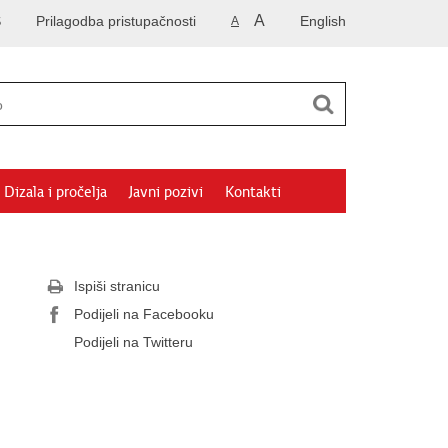
A
S
Prilagodba pristupačnosti
English
A
Dizala i pročelja
Javni pozivi
Kontakti
Ispiši stranicu
Podijeli na Facebooku
Podijeli na Twitteru