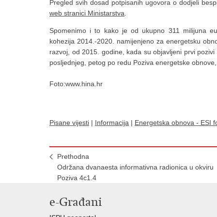
Pregled svih dosad potpisanih ugovora o dodjeli besp
web stranici Ministarstva
.
Spomenimo i to kako je od ukupno 311 milijuna eur
kohezija 2014.-2020. namijenjeno za energetsku obnov
razvoj, od 2015. godine, kada su objavljeni prvi poziv
posljednjeg, petog po redu Poziva energetske obnove,
Foto:www.hina.hr
Pisane vijesti
|
Informacija
|
Energetska obnova - ESI f
Prethodna
Održana dvanaesta informativna radionica u okviru
Poziva 4c1.4
e-Građani