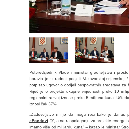
Potpredsjednik Vlade i ministar graditeljstva i pro
boravio je u radnoj posjeti Vukovarskoj-srijemskoj ž
potpisao ugovor o dodjeli bespovratnih sredstava za 
Riječ je o projektu ukupne vrijednosti preko 10 mi
regionalni razvoj iznose preko 5 milijuna kuna. Ušted
iznosi čak 57%.
„Zadovoljstvo mi je da mogu reći kako je danas 
eFondovi
, a na raspolaganju za projekte energet
imamo više od milijardu kuna“ – kazao je ministar Štro