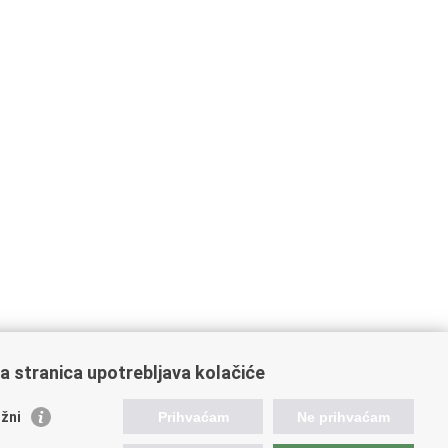
a stranica upotrebljava kolačiće
ažne poveznice
žni
Prihvaćam
Ne prihvaćam