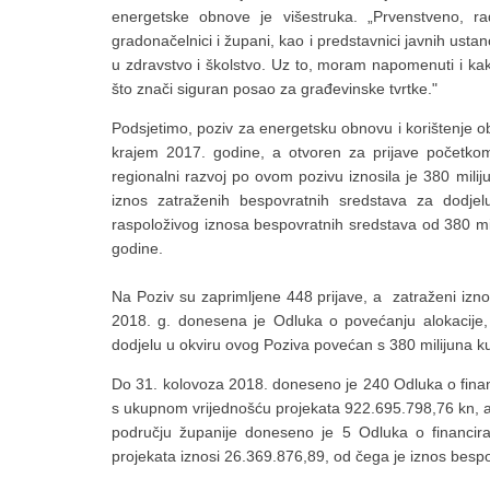
energetske obnove je višestruka. „Prvenstveno, r
gradonačelnici i župani, kao i predstavnici javnih usta
u zdravstvo i školstvo. Uz to, moram napomenuti i kak
što znači siguran posao za građevinske tvrtke."
Podsjetimo, poziv za energetsku obnovu i korištenje o
krajem 2017. godine, a otvoren za prijave početko
regionalni razvoj po ovom pozivu iznosila je 380 milij
iznos zatraženih bespovratnih sredstava za dodj
raspoloživog iznosa bespovratnih sredstava od 380 mil
godine.
Na Poziv su zaprimljene 448 prijave, a zatraženi izno
2018. g. donesena je Odluka o povećanju alokacije,
dodjelu u okviru ovog Poziva povećan s 380 milijuna ku
Do 31. kolovoza 2018. doneseno je 240 Odluka o finan
s ukupnom vrijednošću projekata 922.695.798,76 kn, a 
području županije doneseno je 5 Odluka o financira
projekata iznosi 26.369.876,89, od čega je iznos besp