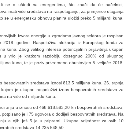
adi se o uštedi na energentima, što znači da će načelnici,
nova imati više sredstava na raspolaganju, za primjerice ulaganja
o se u energetsku obnovu planira uložiti preko 5 milijardi kuna,
bnovljivih izvora energije u zgradama javnog sektora je raspisan
m 2018. godine. Raspoloživa alokacija iz Europskog fonda za
una kuna. Zbog velikog interesa potencijalnih prijavitelja ukupan
elu u vrlo je kratkom razdoblju dosegnuo 200% od ukupnog
ijuna kuna, te je poziv privremeno obustavljen 5. veljače 2018.
s bespovratnih sredstava iznosi 813,5 milijuna kuna. 26. srpnja
 kojom je ukupan raspoloživi iznos bespovratnih sredstava za
na na više od milijardu kuna.
ciranju u iznosu od 468.618.583,20 kn bespovratnih sredstava,
potpisano je i 75 ugovora o dodijeli bespovratnih sredstava. Na
nju a njih još 5 je u pripremi. Ukupna vrijednost za ovih 10
ovratnih sredstava 14.235.548,50 .