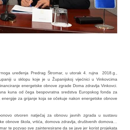
stornoga uređenja Predrag Štromar, u utorak 4. rujna 2018.g.,
upaniji u sklopu koje je u Županijskoj vijećnici u Vinkovcima
financiranje energetske obnove zgrade Doma zdravlja Vinkovci.
lijuna kuna od čega bespovratna sredstva Europskog fonda za
a energije za grijanje koja se očekuje nakon energetske obnove
ponovo otvoren natječaj za obnovu javnih zgrada u sustavu
ske obnove škola, vrtića, domova zdravlja, društvenih domova…
mar te pozvao sve zainteresirane da se jave jer korist projekata