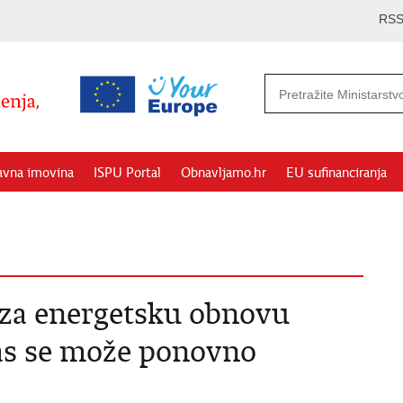
RS
avna imovina
ISPU Portal
Obnavljamo.hr
EU sufinanciranja
 za energetsku obnovu
nas se može ponovno