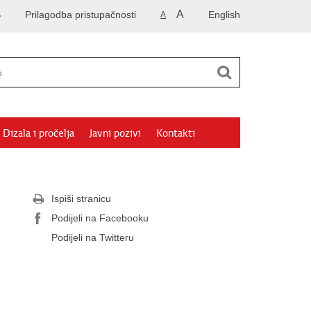
A
S
Prilagodba pristupačnosti
English
A
Dizala i pročelja
Javni pozivi
Kontakti
Ispiši stranicu
Podijeli na Facebooku
Podijeli na Twitteru