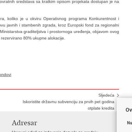
ovratnih sredstava sa kratkim opisom projekata dostupan je na
a, koliko je u okviru Operativnog programa Konkurentnost i
u javnih i stambenih zgrada, kroz Europski fond za regionalni
i Ministarstva graditeljstva i prostornoga uređenja, objavom ovog
 rezervirano 80% ukupne alokacije.
ondovi
Sljedeća
Iskoristite državnu subvenciju za prvih pet godina
otplate kredita
Ov
Adresar
V
Nu