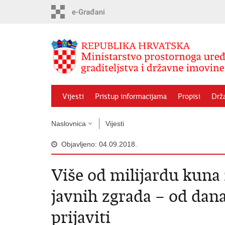
Preskoči
na
glavni
sadržaj
Vijesti
Pristup informacijama
Propisi
Drž
Naslovnica
Vijesti
Objavljeno: 04.09.2018.
Više od milijardu kuna
javnih zgrada – od da
prijaviti