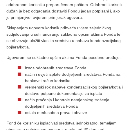
odabranom korisniku preporučenom poštom. Odabrani korisnik
dužan je bez odgađanja dostaviti Fondu jedan potpisani i, ako
je primjenjivo, ovjereni primjerak ugovora.
Sklapanjem ugovora korisnik prihvaća uvjete zajedničkog
sudjelovanja u sufinanciranju sukladno općim aktima Fonda te
se obvezuje uložiti vlastita sredstva u nabavu kondenzacijskog
bojlera/kotla.
Ugovorom se sukladno općim aktima Fonda posebno uređuje:
iznos odobrenih sredstava Fonda
način i uvjeti isplate dodijeljenih sredstava Fonda na
bankovni račun korisnika
vremenski rok nabave kondenzacijskog bojlera/kotla i
dostave potpune dokumentacije za isplatu
način praćenja i kontrole namjenskog trošenja
dodijeljenih sredstava Fonda
ostala međusobna prava i obveze
Fond će korisniku isplaćivati sredstva jednokratno, temeljem
obostrano potpisanog ugovora, u roku od 30 dana od