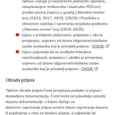
radova i usluga (s naznačenim jediničnim cijenama,
rekapitulacijom troškovnika i istaknutim PDV-om)
izrađen prema Zakonu o gradnji („Narodne novine“
broj 153/13, 20/17, 39/19, 125/19) i Pravilniku o
obveznom sadržaju i opremanju projekata građevina
(„Narodne novine“ broj 118/19, 65/20),
Izjavu o primljenim potporama, potpisanu i, ako je
primjenjivo, ovjerenu od strane odgovorne/ovlaštene
osobe suvlasnika koji je primatelj potpore -
OVDJE
Izjavu prijavitelja da ne podliježe kriterijima
neprihvatljivosti, potpisanu i, ukoliko je primjenjivo,
ovjerenu od strane odgovorne/ovlaštene osobe
suvlasnika koji je primatelj potpore -
OVDJE
Obrada prijava
Tijekom obrade prijave Fond provjerava podatke iz prijave i
dostavljenu dokumentaciju. Fond može od prijavitelja zatražiti
dopunu dokumentacije, u kojem slučaju se
datumom zaprimanja prijave smatra datum zaprimanja dopune,
ili pojašnjenje u roku za dostavu prijave, a najkasnije do