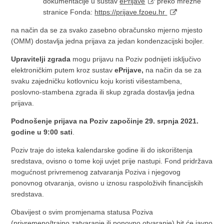
dokumentacije u sustav
ePrijave
preko mrežne
stranice Fonda:
https://prijave.fzoeu.hr
na način da se za svako zasebno obračunsko mjerno mjesto
(OMM) dostavlja jedna prijava za jedan kondenzacijski bojler.
Upravitelji zgrada
mogu prijavu na Poziv podnijeti isključivo
elektroničkim putem kroz sustav
ePrijave,
na način da se za
svaku zajedničku kotlovnicu koju koristi višestambena,
poslovno-stambena zgrada ili skup zgrada dostavlja jedna
prijava.
Podnošenje prijava na Poziv započinje 29. srpnja 2021.
godine u 9:00 sati
.
Poziv traje do isteka kalendarske godine ili do iskorištenja
sredstava, ovisno o tome koji uvjet prije nastupi. Fond pridržava
mogućnost privremenog zatvaranja Poziva i njegovog
ponovnog otvaranja, ovisno u iznosu raspoloživih financijskih
sredstava.
Obavijest o svim promjenama statusa Poziva
(privremeno/trajno zatvaranje ili ponovno otvaranje) bit će javno