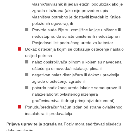
vlasnik/suvlasnik ili jedan etažni poduložak ako je
zgrada etažirana (ako nije proveden upis
vlasništva potrebno je dostaviti izvadak iz Knjige
položenih ugovora), ili
Potvrda suda čije su zemljišne knjige uništene ili
nedostupne, da su iste uništene ili nedostupne i
Posjedovni list područnog ureda za katastar
Dokaz oštećenja kojim se dokazuje oštećenje nastalo
uslijed potresa
nalaz opskrbljivača plinom u kojem su navedena
oštećenja dimovoda/instalacije plina ili
negativan nalaz dimnjačara ili dokaz upravitelja
zgrade o oštećenju zgrade ili
potvrda nadležnog ureda lokalne samouprave ili
nalaz/elaborat ovlaštenog inženjera
građevinarstva ili drugi primjenjivi dokument)
Ponudu/predračun/račun izdan od strane ovlaštenog
instalatera ili prodavatelja.
Prijava upravitelja zgrada
na Poziv mora sadržavati sljedeću
dokumentaciju: