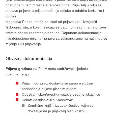
dostupna putem mrežne stranice Fonda. Prijavitelj u roku za
dostavu prijave, a prije donošenja odluke o odabiru korisnika i
dodjeli
sredstava Fonda, može odustati od prijave kao i izmijeniti
ili dopuniti istu, u kojem slučaju se datumom zaprimanja prijave
smatra datum zaprimanja dopune. Dopunom dokumentacije
nije dopušteno mijenjati prijavu za sufinanciranje na način da se
mijenja OIB prijavitelja.
Obvezna dokumentacija
Prijava građana
na Poziv mora sadržavati sljedeću
dokumentaciju:
Prijavni obrazac, dostavlja se samo u slučaju
podnošenja prijave pisanim putem
Obostrani sken/preslika važeće osobne iskaznice
Dokaz vlasništva ili suvlasništva:
Zemljišno-knjižni izvadak čestice kojim se
dokazuje da je prijavitelj njen knjižni