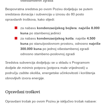
višestambenih zgrada
Bespovratna sredstva po ovom Pozivu dodjeljuju se putem
sredstava donacija i subvencija u iznosu do 80 posto
opravdanih troškova, kako slijedi:
za nabavu
kondenzacijskog bojlera
:
najviše 8.000
kuna
po stambenoj jedinici
za nabavu
kondenzacijskog kotla
: najviše
4.500
kuna
po stanu/poslovnom prostoru, odnosno
najviše
300.000 kuna
po jednoj višestambenoj zgradi
odnosno stambeno-poslovnoj zgradi
Sredstva subvencija dodjeljuju se u skladu s Programom
dodjele
de minimis
potpora (potpora male vrijednosti) u
području zaštite okoliša, energetske učinkovitosti i korištenja
obnovljivih izvora energije.
Opravdani troškovi
Opravdani trošak po ovom Pozivu je isključivo trošak nabave: