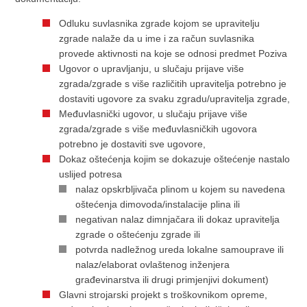
Odluku suvlasnika zgrade kojom se upravitelju
zgrade nalaže da u ime i za račun suvlasnika
provede aktivnosti na koje se odnosi predmet Poziva
Ugovor o upravljanju, u slučaju prijave više
zgrada/zgrade s više različitih upravitelja potrebno je
dostaviti ugovore za svaku zgradu/upravitelja zgrade,
Međuvlasnički ugovor, u slučaju prijave više
zgrada/zgrade s više međuvlasničkih ugovora
potrebno je dostaviti sve ugovore,
Dokaz oštećenja kojim se dokazuje oštećenje nastalo
uslijed potresa
nalaz opskrbljivača plinom u kojem su navedena
oštećenja dimovoda/instalacije plina ili
negativan nalaz dimnjačara ili dokaz upravitelja
zgrade o oštećenju zgrade ili
potvrda nadležnog ureda lokalne samouprave ili
nalaz/elaborat ovlaštenog inženjera
građevinarstva ili drugi primjenjivi dokument)
Glavni strojarski projekt s troškovnikom opreme,