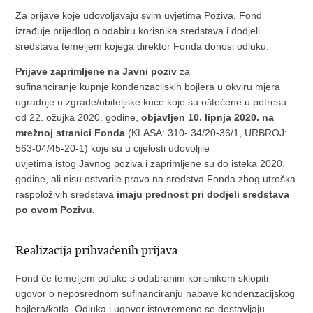
Za prijave koje udovoljavaju svim uvjetima Poziva, Fond
izrađuje prijedlog o odabiru korisnika sredstava i dodjeli
sredstava temeljem kojega direktor Fonda donosi odluku.
Prijave zaprimljene na Javni poziv
za
sufinanciranje kupnje kondenzacijskih bojlera u okviru mjera
ugradnje u zgrade/obiteljske kuće koje su oštećene u potresu
od 22. ožujka 2020. godine,
objavljen 10. lipnja 2020. na
mrežnoj stranici Fonda
(KLASA: 310- 34/20-36/1, URBROJ:
563-04/45-20-1) koje su u cijelosti udovoljile
uvjetima istog Javnog poziva i zaprimljene su do isteka 2020.
godine, ali nisu ostvarile pravo na sredstva Fonda zbog utroška
raspoloživih sredstava
imaju prednost pri dodjeli sredstava
po ovom Pozivu.
Realizacija prihvaćenih prijava
Fond će temeljem odluke s odabranim korisnikom sklopiti
ugovor o neposrednom sufinanciranju nabave kondenzacijskog
bojlera/kotla. Odluka i ugovor istovremeno se dostavljaju