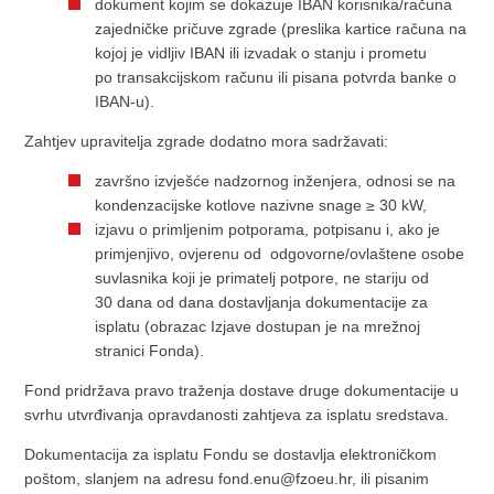
dokument kojim se dokazuje IBAN korisnika/računa
zajedničke pričuve zgrade (preslika kartice računa na
kojoj je vidljiv IBAN ili izvadak o stanju i prometu
po transakcijskom računu ili pisana potvrda banke o
IBAN-u).
Zahtjev upravitelja zgrade dodatno mora sadržavati:
završno izvješće nadzornog inženjera, odnosi se na
kondenzacijske kotlove nazivne snage ≥ 30 kW,
izjavu o primljenim potporama, potpisanu i, ako je
primjenjivo, ovjerenu od odgovorne/ovlaštene osobe
suvlasnika koji je primatelj potpore, ne stariju od
30 dana od dana dostavljanja dokumentacije za
isplatu (obrazac Izjave dostupan je na mrežnoj
stranici Fonda).
Fond pridržava pravo traženja dostave druge dokumentacije u
svrhu utvrđivanja opravdanosti zahtjeva za isplatu sredstava.
Dokumentacija za isplatu Fondu se dostavlja elektroničkom
poštom, slanjem na adresu fond.enu@fzoeu.hr, ili pisanim