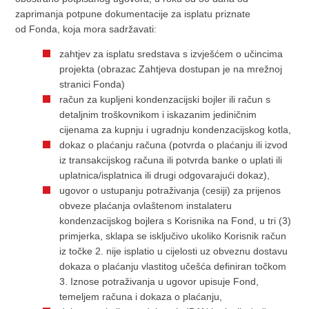
zaprimanja potpune dokumentacije za isplatu priznate
od Fonda, koja mora sadržavati:
zahtjev za isplatu sredstava s izvješćem o učincima
projekta (obrazac Zahtjeva dostupan je na mrežnoj
stranici Fonda)
račun za kupljeni kondenzacijski bojler ili račun s
detaljnim troškovnikom i iskazanim jediničnim
cijenama za kupnju i ugradnju kondenzacijskog kotla,
dokaz o plaćanju računa (potvrda o plaćanju ili izvod
iz transakcijskog računa ili potvrda banke o uplati ili
uplatnica/isplatnica ili drugi odgovarajući dokaz),
ugovor o ustupanju potraživanja (cesiji) za prijenos
obveze plaćanja ovlaštenom instalateru
kondenzacijskog bojlera s Korisnika na Fond, u tri (3)
primjerka, sklapa se isključivo ukoliko Korisnik račun
iz točke 2. nije isplatio u cijelosti uz obveznu dostavu
dokaza o plaćanju vlastitog učešća definiran točkom
3. Iznose potraživanja u ugovor upisuje Fond,
temeljem računa i dokaza o plaćanju,