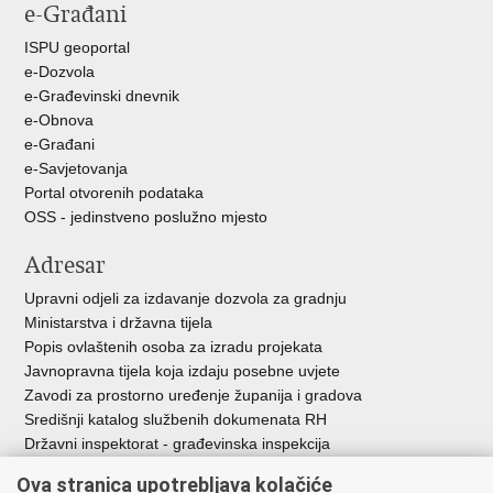
e-Građani
Facebooku
Twitteru
ISPU geoportal
e-Dozvola
e-Građevinski dnevnik
e-Obnova
e-Građani
e-Savjetovanja
Portal otvorenih podataka
OSS - jedinstveno poslužno mjesto
Adresar
Upravni odjeli za izdavanje dozvola za gradnju
Ministarstva i državna tijela
Popis ovlaštenih osoba za izradu projekata
Javnopravna tijela koja izdaju posebne uvjete
Zavodi za prostorno uređenje županija i gradova
Središnji katalog službenih dokumenata RH
Državni inspektorat - građevinska inspekcija
AZONIZ
Ova stranica upotrebljava kolačiće