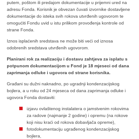
putem, poštom ili predajom dokumentacije u prijemni ured na
adresu Fonda. Korisnik je obvezan čuvati izvornike dostavljene
dokumentacije do isteka svih rokova utvrđenih ugovorom te
omogućiti Fondu uvid u istu prilikom provođenja kontrole od
strane Fonda.
Iznos isplaćenih sredstava ne može biti veći od iznosa
odobrenih sredstava utvrđenih ugovorom.
Planirani rok za realizaciju i dostavu zahtjeva za isplatu s
potpunom dokumentacijom u Fond je 18 mjeseci od dana
zaprimanja odluke i ugovora od strane korisnika.
Građani su dužni naknadno, po ugradnji kondenzacijskog
bojlera, a u roku od 24 mjeseca od dana zaprimanja odluke i
ugovora Fonda dostaviti:
izjavu ovlaštenog instalatera o jamstvenim rokovima
za radove (najmanje 2 godine) i opremu (na rokove
koji nisu kraći od rokova dobavljača opreme),
fotodokumentaciju ugrađenog kondenzacijskog
bojlera,