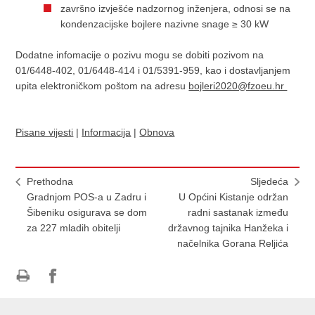
završno izvješće nadzornog inženjera, odnosi se na
kondenzacijske bojlere nazivne snage ≥ 30 kW
Dodatne infomacije o pozivu mogu se dobiti pozivom na
01/6448-402, 01/6448-414 i 01/5391-959, kao i dostavljanjem
upita elektroničkom poštom na adresu
bojleri2020@fzoeu.hr
Pisane vijesti
|
Informacija
|
Obnova
Prethodna
Sljedeća
Gradnjom POS-a u Zadru i
U Općini Kistanje održan
Šibeniku osigurava se dom
radni sastanak između
za 227 mladih obitelji
državnog tajnika Hanžeka i
načelnika Gorana Reljića
Ispiši
Podijeli
Podijeli
stranicu
na
na