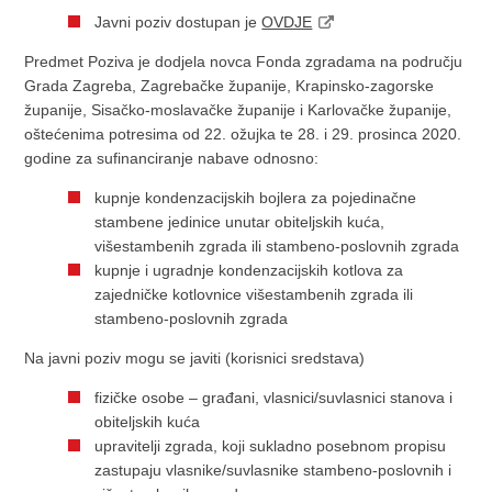
Javni poziv dostupan je
OVDJE
Predmet Poziva je dodjela novca Fonda zgradama na području
Grada Zagreba, Zagrebačke županije, Krapinsko-zagorske
županije, Sisačko-moslavačke županije i Karlovačke županije,
oštećenima potresima od 22. ožujka te 28. i 29. prosinca 2020.
godine za sufinanciranje nabave odnosno:
kupnje kondenzacijskih bojlera za pojedinačne
stambene jedinice unutar obiteljskih kuća,
višestambenih zgrada ili stambeno-poslovnih zgrada
kupnje i ugradnje kondenzacijskih kotlova za
zajedničke kotlovnice višestambenih zgrada ili
stambeno-poslovnih zgrada
Na javni poziv mogu se javiti (korisnici sredstava)
fizičke osobe – građani, vlasnici/suvlasnici stanova i
obiteljskih kuća
upravitelji zgrada, koji sukladno posebnom propisu
zastupaju vlasnike/suvlasnike stambeno-poslovnih i