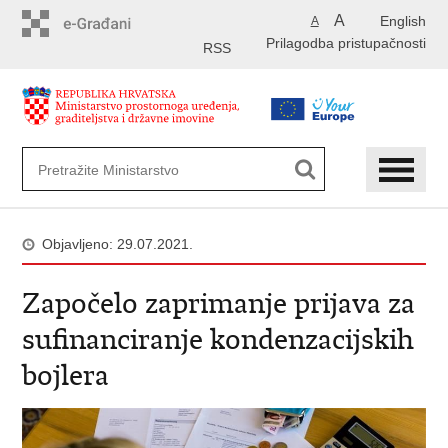
Preskoči
A
English
A
na
Prilagodba pristupačnosti
glavni
RSS
sadržaj
Objavljeno: 29.07.2021.
Započelo zaprimanje prijava za
sufinanciranje kondenzacijskih
bojlera