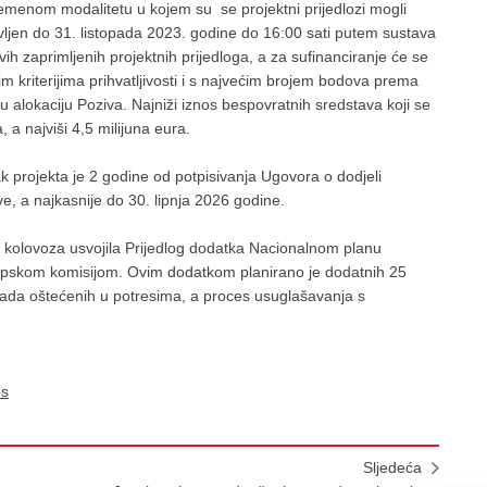
remenom modalitetu u kojem su se projektni prijedlozi mogli
vljen do 31. listopada 2023. godine do 16:00 sati putem sustava
ih zaprimljenih projektnih prijedloga, a za sufinanciranje će se
nim kriterijima prihvatljivosti i s najvećim brojem bodova prema
ivu alokaciju Poziva. Najniži iznos bespovratnih sredstava koji se
 a najviši 4,5 milijuna eura.
 projekta je 2 godine od potpisivanja Ugovora o dodjeli
, a najkasnije do 30. lipnja 2026 godine.
kolovoza usvojila Prijedlog dodatka Nacionalnom planu
ropskom komisijom. Ovim dodatkom planirano je dodatnih 25
ada oštećenih u potresima, a proces usuglašavanja s
es
Sljedeća