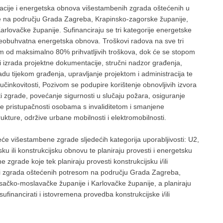
tacije i energetska obnova višestambenih zgrada oštećenih u
ne na području Grada Zagreba, Krapinsko-zagorske županije,
rlovačke županije. Sufinanciraju se tri kategorije energetske
eobuhvatna energetska obnova. Troškovi radova na sve tri
om od maksimalno 80% prihvatljivih troškova, dok će se stopom
i izrada projektne dokumentacije, stručni nadzor građenja,
adu tijekom građenja, upravljanje projektom i administracija te
učinkovitosti, Pozivom se podupire korištenje obnovljivih izvora
i zgrade, povećanje sigurnosti u slučaju požara, osiguranje
nje pristupačnosti osobama s invaliditetom i smanjene
rukture, održive urbane mobilnosti i elektromobilnosti.
jeće višestambene zgrade sljedećih kategorija uporabljivosti: U2,
u ili konstrukcijsku obnovu te planiraju provesti i energetsku
 zgrade koje tek planiraju provesti konstrukcijsku i/ili
 zgrada oštećenih potresom na području Grada Zagreba,
ačko-moslavačke županije i Karlovačke županije, a planiraju
financirati i istovremena provedba konstrukcijske i/ili