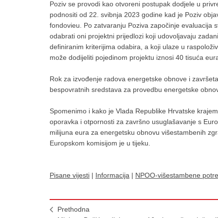
Poziv se provodi kao otvoreni postupak dodjele u priv
podnositi od 22. svibnja 2023 godine kad je Poziv obja
fondovieu. Po zatvaranju Poziva započinje evaluacija sv
odabrati oni projektni prijedlozi koji udovoljavaju zada
definiranim kriterijima odabira, a koji ulaze u raspolož
može dodijeliti pojedinom projektu iznosi 40 tisuća eura,
Rok za izvođenje radova energetske obnove i završetak
bespovratnih sredstava za provedbu energetske obnove
Spomenimo i kako je Vlada Republike Hrvatske krajem 
oporavka i otpornosti za završno usuglašavanje s Eu
milijuna eura za energetsku obnovu višestambenih zgr
Europskom komisijom je u tijeku.
Pisane vijesti
|
Informacija
|
NPOO-višestambene potr
Prethodna