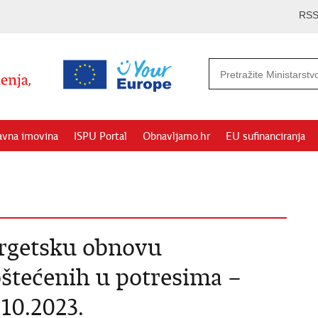
RS
avna imovina
ISPU Portal
Obnavljamo.hr
EU sufinanciranja
ergetsku obnovu
štećenih u potresima –
.10.2023.