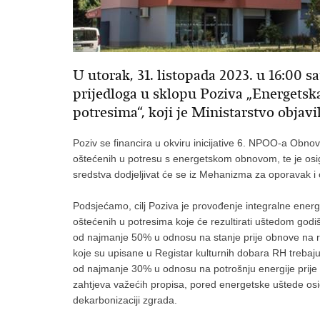
U utorak, 31. listopada 2023. u 16:00 s
prijedloga u sklopu Poziva „Energetsk
potresima“, koji je Ministarstvo objavi
Poziv se financira u okviru inicijative 6. NPOO-a Obn
oštećenih u potresu s energetskom obnovom, te je osig
sredstva dodjeljivat će se iz Mehanizma za oporavak i 
Podsjećamo, cilj Poziva je provođenje integralne ene
oštećenih u potresima koje će rezultirati uštedom godi
od najmanje 50% u odnosu na stanje prije obnove na r
koje su upisane u Registar kulturnih dobara RH trebaju 
od najmanje 30% u odnosu na potrošnju energije prije
zahtjeva važećih propisa, pored energetske uštede osig
dekarbonizaciji zgrada.