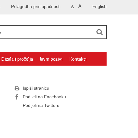
A
S
Prilagodba pristupačnosti
English
A
Dizala i pročelja
Javni pozivi
Kontakti
Ispiši stranicu
Podijeli na Facebooku
Podijeli na Twitteru