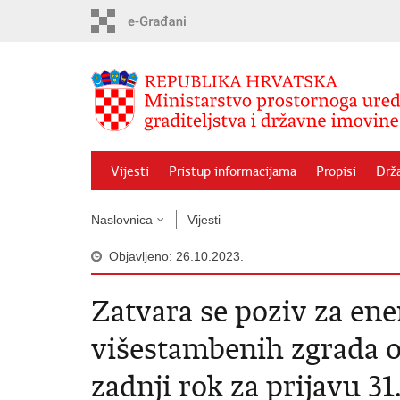
Preskoči
na
glavni
sadržaj
Vijesti
Pristup informacijama
Propisi
Drž
Naslovnica
Vijesti
Objavljeno: 26.10.2023.
Zatvara se poziv za en
višestambenih zgrada o
zadnji rok za prijavu 31