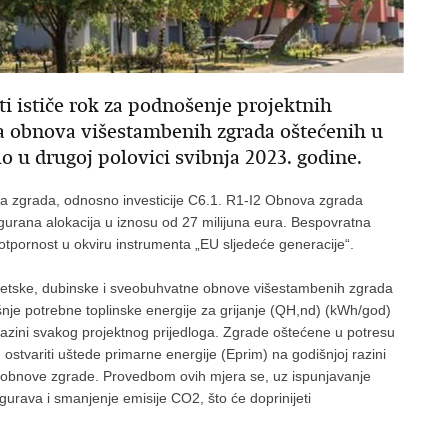
ati ističe rok za podnošenje projektnih
a obnova višestambenih zgrada oštećenih u
lo u drugoj polovici svibnja 2023. godine.
ova zgrada, odnosno investicije C6.1. R1-I2 Obnova zgrada
urana alokacija u iznosu od 27 milijuna eura. Bespovratna
otpornost u okviru instrumenta „EU sljedeće generacije“.
rgetske, dubinske i sveobuhvatne obnove višestambenih zgrada
šnje potrebne toplinske energije za grijanje (QH,nd) (kWh/god)
azini svakog projektnog prijedloga. Zgrade oštećene u potresu
ostvariti uštede primarne energije (Eprim) na godišnjoj razini
 obnove zgrade. Provedbom ovih mjera se, uz ispunjavanje
urava i smanjenje emisije CO2, što će doprinijeti