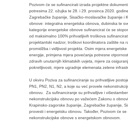
Pozivom će se sufinancirati izrada projektne dokumen
potresima 22. ožujka te 28. i 29. prosinca 2020. godi
Zagrebačke županije, Sisačko-moslavačke županije i Ka
obnove: integralna energetska obnova, dubinska te sv
kategorije energetske obnove sufinancirat će se stop
od maksimalno 100% prihvatljivih troškova sufinancirat
projektantski nadzor, troškovi koordinatora zaštite na r
promidžba i vidljivost projekta. Osim mjera energetske 
energije, primjena mjera povećanja potresne otpornost
zdravih unutarnjih klimatskih uvjeta, mjere za osigura
pokretljivosti, mjere ugradnje elemenata zelene infrast
U okviru Poziva za sufinanciranje su prihvatljive posto
PN1, PN2, N1, N2, a koje su već provele nekonstrukcijsk
obnovu. Za sufinanciranje su prihvatljive i višestambene
nekonstrukcijsku obnovu po važećem Zakonu o obnovi
Krapinsko-zagorske županije, Zagrebačke županije, Sis
provesti i energetsku obnovu. Također, Pozivom će se su
nekonstrukcijske obnove s energetskom obnovom.