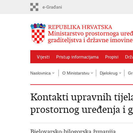
Preskoči
na
glavni
sadržaj
Vijesti
Pristup informacijama
Propisi
Drž
Naslovnica
O Ministarstvu
Djelokrug
Gr
Kontakti upravnih tijel
prostornog uređenja i 
Bjelovarsko-bilogorska županija