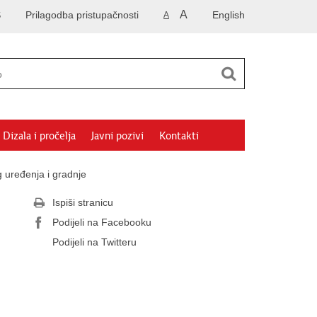
A
S
Prilagodba pristupačnosti
English
A
Dizala i pročelja
Javni pozivi
Kontakti
g uređenja i gradnje
Ispiši stranicu
Podijeli na Facebooku
Podijeli na Twitteru