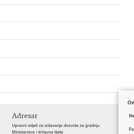
Ov
Adresar
V
Nu
Upravni odjeli za izdavanje dozvola za gradnju
Vla
Fu
Ministarstva i državna tijela
Zav