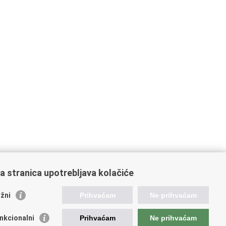
a stranica upotrebljava kolačiće
ažne poveznice
žni
Prihvaćam
Ne prihvaćam
da Republike Hrvatske
nkcionalni
Prihvaćam
Ne prihvaćam
od za prostorni razvoj