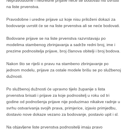
Nepravodobne i neuredne prijave neće se bodovati niti uvrstiti
na liste prvenstva.
Pravodobne i uredne prijave uz koje nisu priloženi dokazi za
bodovanje uvrstit će se na liste prvenstva ali se neće bodovati.
Bodovane prijave se na liste prvenstva razvrstavaju po
modelima stambenog zbrinjavanja a sadrže redni broj, ime i
prezime podnositelja prijave, broj članova obitelji i broj bodova.
Nakon što se riješi o pravu na stambeno zbrinjavanje po
jednom modelu, prijave za ostale modele brišu se po službenoj
dužnosti.
Po službenoj dužnosti će upravno tijelo županije s lista
prvenstva brisati i prijave za koje podnositelj u roku od tri
godine od podnošenja prijave nije poduzimao nikakve radnje u
svrhu ostvarivanja svojih prava, primjerice, izjavio primjedbu,
dostavio nove dokaze vezano za bodovanje, postavio upit i sl.
Na objavljene liste prvenstva podnositelji imaju pravo