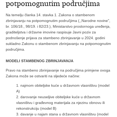
potpomognutim područjima
Na temelju članka 14. stavka 1. Zakona o stambenom
zbrinjavanju na potpomognutim područjima (,,Narodne novine",
br. 106/18., 98/19. i 82/23.), Ministarstvo prostornoga uređenja,
graditeljstva i državne imovine raspisuje Javni poziv za
podnošenje prijava za stambeno zbrinjavanje u 2024. godini
sukladno Zakonu o stambenom zbrinjavanju na potpomognutim
područjima.
MODELI STAMBENOG ZBRINJAVANJA
Pravo na stambeno zbrinjavanje na područjima primjene ovoga
Zakona može se ostvariti na sljedeće načine:
1.
najmom obiteljske kuće u državnom vlasništvu (model
A)
2.
darovanje neuseljive obiteljske kuće u državnom
vlasništvu i građevnog materijala za njezinu obnovu ili
rekonstrukciju (model B)
3.
davanje u najam stana u državnom vlasništvu (model