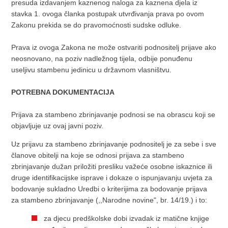
presuda izdavanjem kaznenog naloga za kaznena djela iz
stavka 1. ovoga članka postupak utvrđivanja prava po ovom
Zakonu prekida se do pravomoćnosti sudske odluke.
Prava iz ovoga Zakona ne može ostvariti podnositelj prijave ako
neosnovano, na poziv nadležnog tijela, odbije ponuđenu
useljivu stambenu jedinicu u državnom vlasništvu.
POTREBNA DOKUMENTACIJA
Prijava za stambeno zbrinjavanje podnosi se na obrascu koji se
objavljuje uz ovaj javni poziv.
Uz prijavu za stambeno zbrinjavanje podnositelj je za sebe i sve
članove obitelji na koje se odnosi prijava za stambeno
zbrinjavanje dužan priložiti presliku važeće osobne iskaznice ili
druge identifikacijske isprave i dokaze o ispunjavanju uvjeta za
bodovanje sukladno Uredbi o kriterijima za bodovanje prijava
za stambeno zbrinjavanje (,,Narodne novine", br. 14/19.) i to:
za djecu predškolske dobi izvadak iz matične knjige