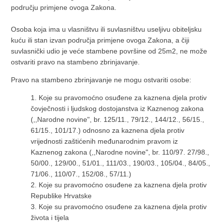
području primjene ovoga Zakona.
Osoba koja ima u vlasništvu ili suvlasništvu useljivu obiteljsku
kuću ili stan izvan područja primjene ovoga Zakona, a čiji
suvlasnički udio je veće stambene površine od 25m2, ne može
ostvariti pravo na stambeno zbrinjavanje.
Pravo na stambeno zbrinjavanje ne mogu ostvariti osobe:
1.
Koje su pravomoćno osuđene za kaznena djela protiv
čovječnosti i ljudskog dostojanstva iz Kaznenog zakona
(,,Narodne novine", br. 125/11., 79/12., 144/12., 56/15.,
61/15., 101/17.) odnosno za kaznena djela protiv
vrijednosti zaštićenih međunarodnim pravom iz
Kaznenog zakona (,,Narodne novine", br. 110/97. 27/98.,
50/00., 129/00., 51/01., 111/03., 190/03., 105/04., 84/05.,
71/06., 110/07., 152/08., 57/11.)
2.
Koje su pravomoćno osuđene za kaznena djela protiv
Republike Hrvatske
3.
Koje su pravomoćno osuđene za kaznena djela protiv
života i tijela