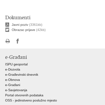
Dokumenti
Javni poziv
(3361kb)
Obrazac prijave
(42kb)
Ispiši
Podijeli
Podijeli
stranicu
na
na
e-Građani
Facebooku
Twitteru
ISPU geoportal
e-Dozvola
e-Građevinski dnevnik
e-Obnova
e-Građani
e-Savjetovanja
Portal otvorenih podataka
OSS - jedinstveno poslužno mjesto