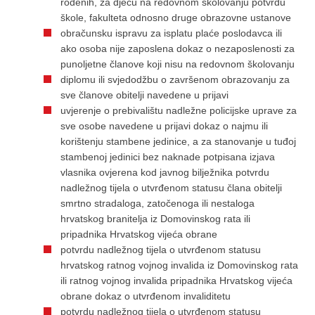
rođenih, za djecu na redovnom školovanju potvrdu
škole, fakulteta odnosno druge obrazovne ustanove
obračunsku ispravu za isplatu plaće poslodavca ili
ako osoba nije zaposlena dokaz o nezaposlenosti za
punoljetne članove koji nisu na redovnom školovanju
diplomu ili svjedodžbu o završenom obrazovanju za
sve članove obitelji navedene u prijavi
uvjerenje o prebivalištu nadležne policijske uprave za
sve osobe navedene u prijavi dokaz o najmu ili
korištenju stambene jedinice, a za stanovanje u tuđoj
stambenoj jedinici bez naknade potpisana izjava
vlasnika ovjerena kod javnog bilježnika potvrdu
nadležnog tijela o utvrđenom statusu člana obitelji
smrtno stradaloga, zatočenoga ili nestaloga
hrvatskog branitelja iz Domovinskog rata ili
pripadnika Hrvatskog vijeća obrane
potvrdu nadležnog tijela o utvrđenom statusu
hrvatskog ratnog vojnog invalida iz Domovinskog rata
ili ratnog vojnog invalida pripadnika Hrvatskog vijeća
obrane dokaz o utvrđenom invaliditetu
potvrdu nadležnog tijela o utvrđenom statusu