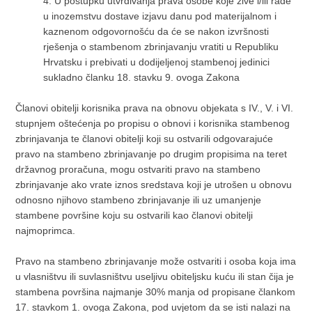
4.
U postupku utvrđivanja prava osobe koje žive i/ili rade
u inozemstvu dostave izjavu danu pod materijalnom i
kaznenom odgovornošću da će se nakon izvršnosti
rješenja o stambenom zbrinjavanju vratiti u Republiku
Hrvatsku i prebivati u dodijeljenoj stambenoj jedinici
sukladno članku 18. stavku 9. ovoga Zakona
Članovi obitelji korisnika prava na obnovu objekata s IV., V. i VI.
stupnjem oštećenja po propisu o obnovi i korisnika stambenog
zbrinjavanja te članovi obitelji koji su ostvarili odgovarajuće
pravo na stambeno zbrinjavanje po drugim propisima na teret
državnog proračuna, mogu ostvariti pravo na stambeno
zbrinjavanje ako vrate iznos sredstava koji je utrošen u obnovu
odnosno njihovo stambeno zbrinjavanje ili uz umanjenje
stambene površine koju su ostvarili kao članovi obitelji
najmoprimca.
Pravo na stambeno zbrinjavanje može ostvariti i osoba koja ima
u vlasništvu ili suvlasništvu useljivu obiteljsku kuću ili stan čija je
stambena površina najmanje 30% manja od propisane člankom
17. stavkom 1. ovoga Zakona, pod uvjetom da se isti nalazi na