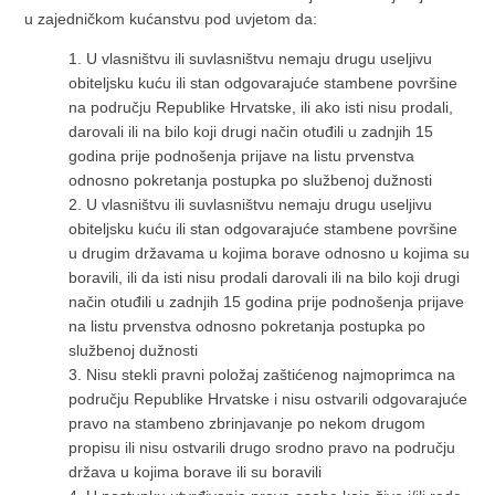
u zajedničkom kućanstvu pod uvjetom da:
1.
U vlasništvu ili suvlasništvu nemaju drugu useljivu
obiteljsku kuću ili stan odgovarajuće stambene površine
na području Republike Hrvatske, ili ako isti nisu prodali,
darovali ili na bilo koji drugi način otuđili u zadnjih 15
godina prije podnošenja prijave na listu prvenstva
odnosno pokretanja postupka po službenoj dužnosti
2.
U vlasništvu ili suvlasništvu nemaju drugu useljivu
obiteljsku kuću ili stan odgovarajuće stambene površine
u drugim državama u kojima borave odnosno u kojima su
boravili, ili da isti nisu prodali darovali ili na bilo koji drugi
način otuđili u zadnjih 15 godina prije podnošenja prijave
na listu prvenstva odnosno pokretanja postupka po
službenoj dužnosti
3.
Nisu stekli pravni položaj zaštićenog najmoprimca na
području Republike Hrvatske i nisu ostvarili odgovarajuće
pravo na stambeno zbrinjavanje po nekom drugom
propisu ili nisu ostvarili drugo srodno pravo na području
država u kojima borave ili su boravili