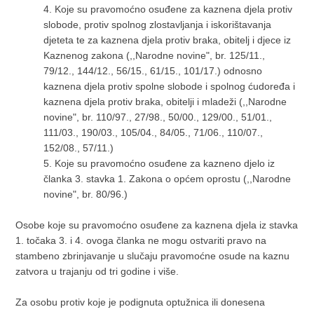
4.
Koje su pravomoćno osuđene za kaznena djela protiv
slobode, protiv spolnog zlostavljanja i iskorištavanja
djeteta te za kaznena djela protiv braka, obitelj i djece iz
Kaznenog zakona (,,Narodne novine", br. 125/11.,
79/12., 144/12., 56/15., 61/15., 101/17.) odnosno
kaznena djela protiv spolne slobode i spolnog ćudoređa i
kaznena djela protiv braka, obitelji i mladeži (,,Narodne
novine", br. 110/97., 27/98., 50/00., 129/00., 51/01.,
111/03., 190/03., 105/04., 84/05., 71/06., 110/07.,
152/08., 57/11.)
5.
Koje su pravomoćno osuđene za kazneno djelo iz
članka 3. stavka 1. Zakona o općem oprostu (,,Narodne
novine", br. 80/96.)
Osobe koje su pravomoćno osuđene za kaznena djela iz stavka
1. točaka 3. i 4. ovoga članka ne mogu ostvariti pravo na
stambeno zbrinjavanje u slučaju pravomoćne osude na kaznu
zatvora u trajanju od tri godine i više.
Za osobu protiv koje je podignuta optužnica ili donesena