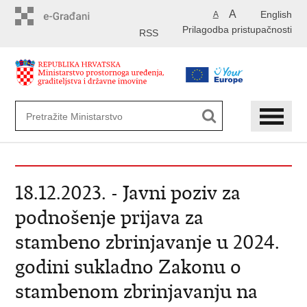
Preskoči
A
English
A
na
Prilagodba pristupačnosti
glavni
RSS
sadržaj
18.12.2023. - Javni poziv za
podnošenje prijava za
stambeno zbrinjavanje u 2024.
godini sukladno Zakonu o
stambenom zbrinjavanju na