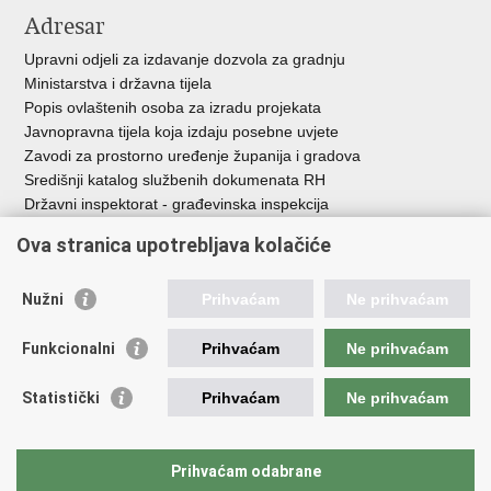
Adresar
Upravni odjeli za izdavanje dozvola za gradnju
Ministarstva i državna tijela
Popis ovlaštenih osoba za izradu projekata
Javnopravna tijela koja izdaju posebne uvjete
Zavodi za prostorno uređenje županija i gradova
Središnji katalog službenih dokumenata RH
Državni inspektorat - građevinska inspekcija
AZONIZ
Ova stranica upotrebljava kolačiće
Važne poveznice
Nužni
Prihvaćam
Ne prihvaćam
Vlada Republike Hrvatske
Zavod za prostorni razvoj
Funkcionalni
Prihvaćam
Ne prihvaćam
Agencija za pravni promet i posredovanje nekretninama
Državna geodetska uprava
Statistički
Prihvaćam
Ne prihvaćam
Fond za zaštitu okoliša i energetsku učinkovitost
Centar za restrukturiranje i prodaju (CERP)
Državne nekretnine d.o.o.
Prihvaćam odabrane