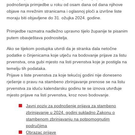
podnošenja primjedbe u roku od osam dana od dana njihove
objave na mrežnim stranicama i oglasnoj ploči a izvršne liste
moraju biti objavljene do 31. ožujka 2024. godine.
Primjedbe razmatra nadležno upravno tijelo županije te pisanim
putem obavještava podnositelja.
Ako se tijekom postupka utvrdi da je stranka dala netočne
podatke o činjenicama koje utječu na bodovanje prijave za listu
prvenstva, ona gubi mjesto na listi prvenstva koje je postigla na
temelju tih podataka.
Prijave s liste prvenstva za koje tekućoj godini nije doneseno
rješenje o pravu na stambeno zbrinjavanje prenose se na listu
prvenstva za iduću kalendarsku godinu te se iznova utvrđuje
mjesto prijave na listi prvenstva, kroz novo bodovanje.
Javni poziv za podnošenje prijava za stambeno
zbrinjavanje u 2024. godini sukladno Zakonu o
stambenom zbrinjavanju na potpomognutim
područjima
Obrazac prijave