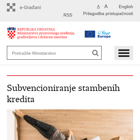
Preskoči
A
English
A
na
Prilagodba pristupačnosti
glavni
RSS
sadržaj
Subvencioniranje stambenih
kredita