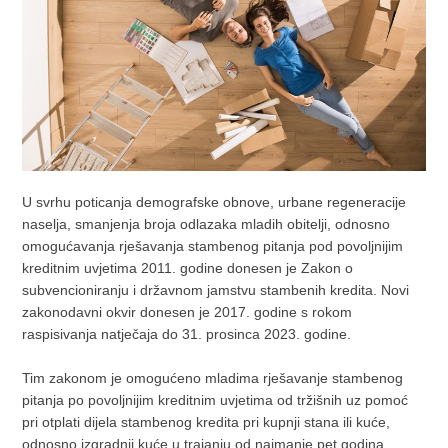
U svrhu poticanja demografske obnove, urbane regeneracije
naselja, smanjenja broja odlazaka mladih obitelji, odnosno
omogućavanja rješavanja stambenog pitanja pod povoljnijim
kreditnim uvjetima 2011. godine donesen je Zakon o
subvencioniranju i državnom jamstvu stambenih kredita. Novi
zakonodavni okvir donesen je 2017. godine s rokom
raspisivanja natječaja do 31. prosinca 2023. godine.
Tim zakonom je omogućeno mladima rješavanje stambenog
pitanja po povoljnijim kreditnim uvjetima od tržišnih uz pomoć
pri otplati dijela stambenog kredita pri kupnji stana ili kuće,
odnosno izgradnji kuće u trajanju od najmanje pet godina.