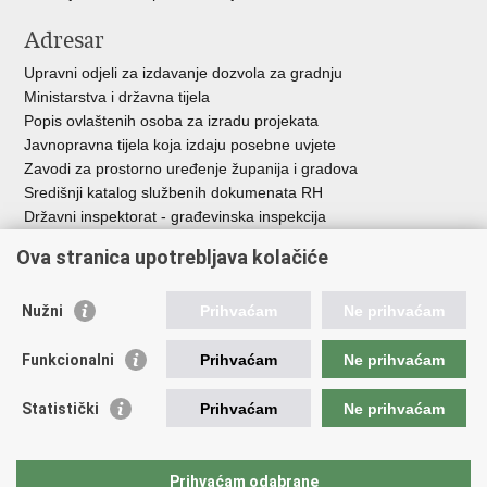
Adresar
Upravni odjeli za izdavanje dozvola za gradnju
Ministarstva i državna tijela
Popis ovlaštenih osoba za izradu projekata
Javnopravna tijela koja izdaju posebne uvjete
Zavodi za prostorno uređenje županija i gradova
Središnji katalog službenih dokumenata RH
Državni inspektorat - građevinska inspekcija
AZONIZ
Ova stranica upotrebljava kolačiće
Važne poveznice
Nužni
Prihvaćam
Ne prihvaćam
Vlada Republike Hrvatske
Zavod za prostorni razvoj
Funkcionalni
Prihvaćam
Ne prihvaćam
Agencija za pravni promet i posredovanje nekretninama
Državna geodetska uprava
Statistički
Prihvaćam
Ne prihvaćam
Fond za zaštitu okoliša i energetsku učinkovitost
Centar za restrukturiranje i prodaju (CERP)
Državne nekretnine d.o.o.
Prihvaćam odabrane