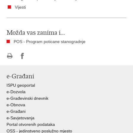
Vijesti
Možda vas zanima i...
POS - Program poticane stanogradnje
Ispiši
Podijeli
Podijeli
stranicu
na
na
e-Građani
Facebooku
Twitteru
ISPU geoportal
e-Dozvola
e-Građevinski dnevnik
e-Obnova
e-Građani
e-Savjetovanja
Portal otvorenih podataka
OSS - jedinstveno poslužno mjesto