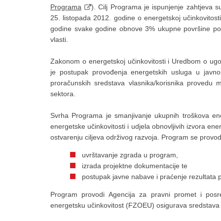
Programa
). Cilj Programa je ispunjenje zahtjeva 
25. listopada 2012. godine o energetskoj učinkovitost
godine svake godine obnove 3% ukupne površine poda g
vlasti.
Zakonom o energetskoj učinkovitosti i Uredbom o ugo
je postupak provođenja energetskih usluga u javn
proračunskih sredstava vlasnika/korisnika provedu 
sektora.
Svrha Programa je smanjivanje ukupnih troškova e
energetske učinkovitosti i udjela obnovljivih izvora e
ostvarenju ciljeva održivog razvoja. Program se provodi 
uvrštavanje zgrada u program,
izrada projektne dokumentacije te
postupak javne nabave i praćenje rezultata
Program provodi Agencija za pravni promet i posr
energetsku učinkovitost (FZOEU) osigurava sredstava 