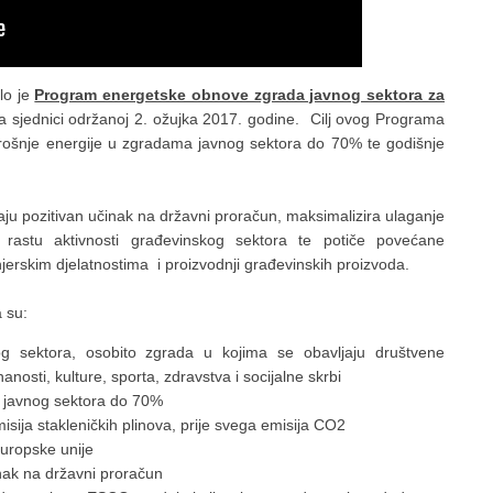
ilo je
Program energetske obnove zgrada javnog sektora za
 na sjednici održanoj 2. ožujka 2017. godine. Cilj ovog Programa
trošnje energije u zgradama javnog sektora do 70% te godišnje
ju pozitivan učinak na državni proračun, maksimalizira ulaganje
 rastu aktivnosti građevinskog sektora te potiče povećane
jerskim djelatnostima i proizvodnji građevinskih proizvoda.
 su:
og sektora, osobito zgrada u kojima se obavljaju društvene
anosti, kulture, sporta, zdravstva i socijalne skrbi
a javnog sektora do 70%
isija stakleničkih plinova, prije svega emisija CO2
uropske unije
inak na državni proračun