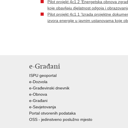
Pilot projekt 4c1.2 'Energetska obnova zgrad
koje obavljaju djelatnost odgoja i obrazovanj
Pilot projekt 4c1.1 'Izrada projektne dokume
izvora energije u javnim ustanovama koje oba
e-Građani
ISPU geoportal
e-Dozvola
e-Građevinski dnevnik
e-Obnova
e-Građani
e-Savjetovanja
Portal otvorenih podataka
OSS - jedinstveno poslužno mjesto