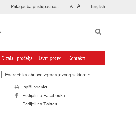
A
S
Prilagodba pristupačnosti
English
A
Dizala i pročelja
Javni pozivi
Kontakti
Energetska obnova zgrada javnog sektora
Ispiši stranicu
Podijeli na Facebooku
Podijeli na Twitteru