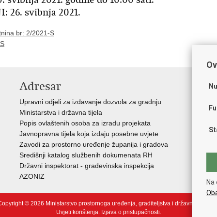
6. svibnja 2021.
nina br: 2/2021-S
-S
Ov
Adresar
V
Nu
Upravni odjeli za izdavanje dozvola za gradnju
Vla
Fu
Ministarstva i državna tijela
Zav
Popis ovlaštenih osoba za izradu projekata
Age
St
Javnopravna tijela koja izdaju posebne uvjete
Drž
Zavodi za prostorno uređenje županija i gradova
Fon
Središnji katalog službenih dokumenata RH
Cen
Državni inspektorat - građevinska inspekcija
Drž
AZONIZ
Na 
Oba
opyright © 2026 Ministarstvo prostornoga uređenja, graditeljstva i državne imovin
Uvjeti korištenja
.
Izjava o pristupačnosti
.