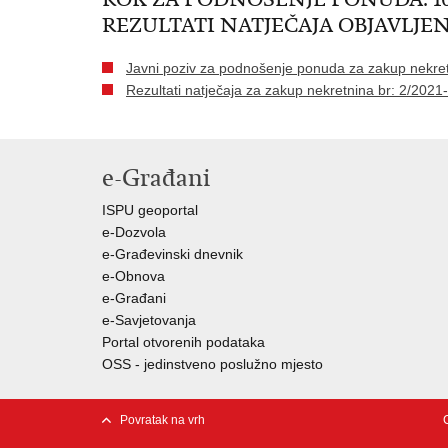
REZULTATI NATJEČAJA OBJAVLJENI: 2
Javni poziv za podnošenje ponuda za zakup nekret
Rezultati natječaja za zakup nekretnina br: 2/2021
e-Građani
ISPU geoportal
e-Dozvola
e-Građevinski dnevnik
e-Obnova
e-Građani
e-Savjetovanja
Portal otvorenih podataka
OSS - jedinstveno poslužno mjesto
Povratak na vrh
C