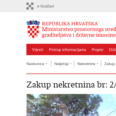
Preskoči
na
glavni
sadržaj
Vijesti
Pristup informacijama
Propisi
Drž
Naslovnica
Natječaji
Nekretnine
Zakup 
Zakup nekretnina br: 2