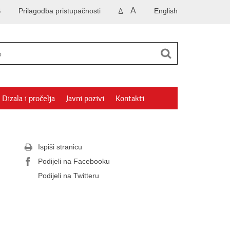
A
S
Prilagodba pristupačnosti
English
A
Dizala i pročelja
Javni pozivi
Kontakti
Ispiši stranicu
Podijeli na Facebooku
Podijeli na Twitteru