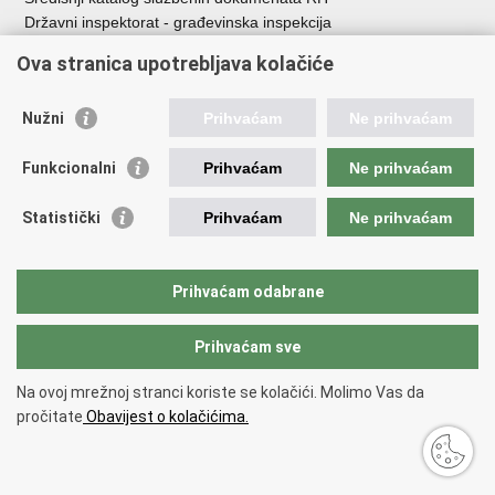
Državni inspektorat - građevinska inspekcija
AZONIZ
Ova stranica upotrebljava kolačiće
Važne poveznice
Nužni
Prihvaćam
Ne prihvaćam
Vlada Republike Hrvatske
Zavod za prostorni razvoj
Funkcionalni
Prihvaćam
Ne prihvaćam
Agencija za pravni promet i posredovanje nekretninama
Državna geodetska uprava
Statistički
Prihvaćam
Ne prihvaćam
Fond za zaštitu okoliša i energetsku učinkovitost
Centar za restrukturiranje i prodaju (CERP)
Državne nekretnine d.o.o.
Prihvaćam odabrane
Prihvaćam sve
Povratak na vrh
Copyright © 2026 Ministarstvo prostornoga uređenja, graditeljstva i
Na ovoj mrežnoj stranci koriste se kolačići. Molimo Vas da
državne imovine.
pročitate
Obavijest o kolačićima.
Uvjeti korištenja
.
Izjava o pristupačnosti
.