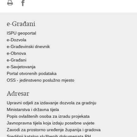
Ispiši
Podijeli
Podijeli
stranicu
na
na
e-Građani
Facebooku
Twitteru
ISPU geoportal
e-Dozvola
e-Građevinski dnevnik
e-Obnova
e-Građani
e-Savjetovanja
Portal otvorenih podataka
OSS - jedinstveno poslužno mjesto
Adresar
Upravni odjeli za izdavanje dozvola za gradnju
Ministarstva i državna tijela
Popis ovlaštenih osoba za izradu projekata
Javnopravna tijela koja izdaju posebne uvjete
Zavodi za prostorno uređenje županija i gradova
Središnji katalog službenih dokumenata RH