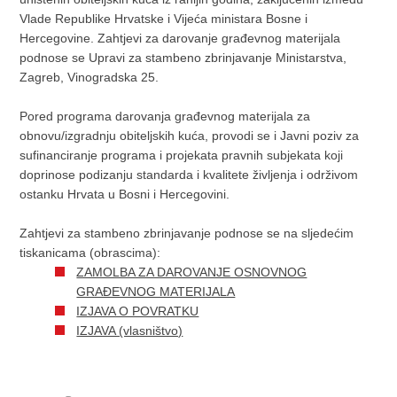
Vlade Republike Hrvatske i Vijeća ministara Bosne i
Hercegovine. Zahtjevi za darovanje građevnog materijala
podnose se Upravi za stambeno zbrinjavanje Ministarstva,
Zagreb, Vinogradska 25.
Pored programa darovanja građevnog materijala za
obnovu/izgradnju obiteljskih kuća, provodi se i Javni poziv za
sufinanciranje programa i projekata pravnih subjekata koji
doprinose podizanju standarda i kvalitete življenja i održivom
ostanku Hrvata u Bosni i Hercegovini.
Zahtjevi za stambeno zbrinjavanje podnose se na sljedećim
tiskanicama (obrascima):
ZAMOLBA ZA DAROVANJE OSNOVNOG
GRAĐEVNOG MATERIJALA
IZJAVA O POVRATKU
IZJAVA (vlasništvo)