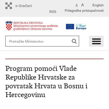
Preskoči
A
English
A
na
Prilagodba pristupačnosti
glavni
RSS
sadržaj
Program pomoći Vlade
Republike Hrvatske za
povratak Hrvata u Bosnu i
Hercegovinu