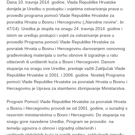
Dana 10. travnja 2014. godine, Vlada Republike Hrvatske
donijela je Uredbu o postupku i uvjetima ostvarivanja prava u
provedbi programa pomoći Vlade Republike Hrvatske za
povratka Hrvata u Bosnu i Hercegovinu („Narodne novine“, br.
47/14). Uredba je stupila na snagu 24. travnja 2014. godine i
istom se uređuju postupci i uvjeti za ostvarivanje prava u
provedbi Programa pomoći Vlade Republike Hrvatske za
povratak Hrvata u Bosnu i Hercegovinu darovanjem osnovnog
građevinskog materijala u svrhu obnove ili izgradnje u ratu
oštećenih ili uništenih kuća u Bosni i Hercegovini. Danom
stupanja na snagu ove Uredbe, prestaje važiti Zaključak Vlade
Republike Hrvatske iz 2001. i 2006. godine. Nositelj Programa
pomoći Vlade Republike Hrvatske za povratak Hrvata u Bosnu i
Hercegovinu je Uprava za stambeno zbrinjavanje Ministarstva.
Program Pomoći Vlade Republike Hrvatske za povratak Hrvata
u Bosnu i Hercegovinu provodi se od 2001. godine, u suradnji s
resornim ministarstvima u Bosni i Hercegovini. Do stupanja na
snagu gore navedene Uredbe, Program se provodio na
temelju ugovora o obnovi i izgradnji oštećenih i
uništenih obiteljskih kuća iz ranijih godina, zaključenih između