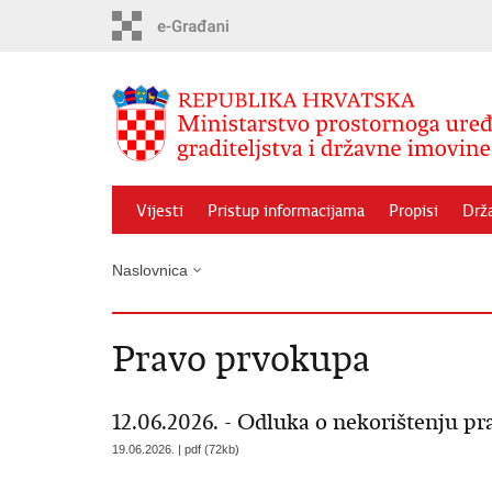
Preskoči
na
glavni
sadržaj
Vijesti
Pristup informacijama
Propisi
Drž
Naslovnica
Pravo prvokupa
12.06.2026. - Odluka o nekorištenju p
19.06.2026. | pdf (72kb)