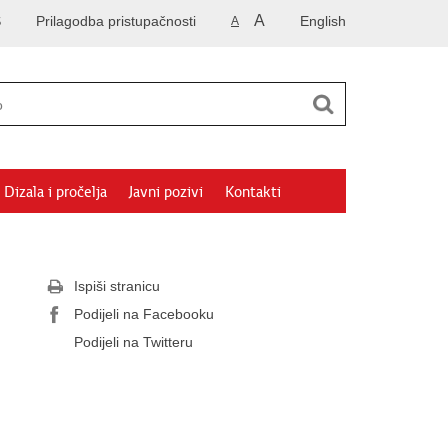
A
S
Prilagodba pristupačnosti
English
A
Dizala i pročelja
Javni pozivi
Kontakti
Ispiši stranicu
Podijeli na Facebooku
Podijeli na Twitteru