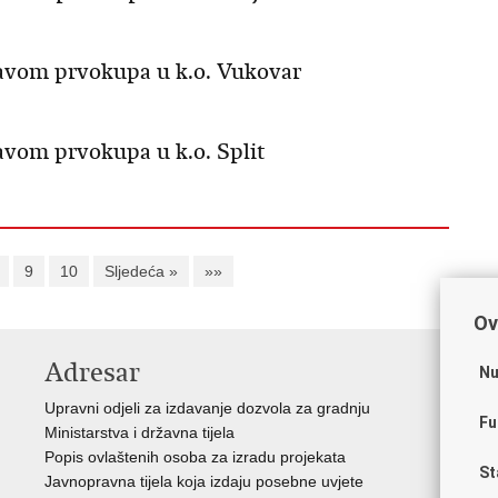
ravom prvokupa u k.o. Vukovar
ravom prvokupa u k.o. Split
9
10
Sljedeća »
»»
Ov
Adresar
V
Nu
Upravni odjeli za izdavanje dozvola za gradnju
Vla
Fu
Ministarstva i državna tijela
Zav
Popis ovlaštenih osoba za izradu projekata
Age
St
Javnopravna tijela koja izdaju posebne uvjete
Drž