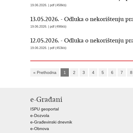
19.06.2026. | pdf (458kb)
13.05.2026. - Odluka o nekorištenju p
19.06.2026. | pdf (496kb)
12.05.2026. - Odluka o nekorištenju p
19.06.2026. | pdf (453kb)
« Prethodna
1
2
3
4
5
6
7
8
e-Građani
ISPU geoportal
e-Dozvola
e-Građevinski dnevnik
e-Obnova