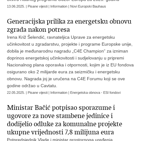
13.06.2025. | Pisane vijesti | Information | Novi Europski Bauhaus
Generacijska prilika za energetsku obnovu
zgrada nakon potresa
Irena Križ Šelendić, ravnateljica Uprave za energetsku
učinkovitost u zgradarstvu, projekte i programe Europske unije,
dobila je međunarodnu nagradu „C4E Champion“ za izniman
doprinos energetskoj učinkovitosti i sudjelovanju u pripremi
Nacionalnog plana oporavka i otpornosti, kojim je iz EU fondova
osigurano oko 2 milijarde eura za seizmičku i energetsku
obnovu. Nagrada joj je uručena na C4E Forumu koji se ove
godine održao u Cavtatu.
22.05.2025. | Pisane vijesti | Information | Energetska obnova - ESI fondovi
Ministar Bačić potpisao sporazume i
ugovore za nove stambene jedinice i
dodijelio odluke za komunalne projekte
ukupne vrijednosti 7,8 milijuna eura
Potpredsjednik Vlade i ministar prostornoga uređenja,