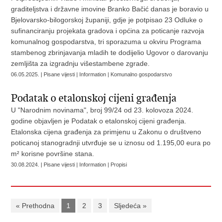
graditeljstva i državne imovine Branko Bačić danas je boravio u
Bjelovarsko-bilogorskoj županiji, gdje je potpisao 23 Odluke o
sufinanciranju projekata gradova i općina za poticanje razvoja
komunalnog gospodarstva, tri sporazuma u okviru Programa
stambenog zbrinjavanja mladih te dodijelio Ugovor o darovanju
zemljišta za izgradnju višestambene zgrade.
06.05.2025. | Pisane vijesti | Information | Komunalno gospodarstvo
Podatak o etalonskoj cijeni građenja
U "Narodnim novinama", broj 99/24 od 23. kolovoza 2024.
godine objavljen je Podatak o etalonskoj cijeni građenja.
Etalonska cijena građenja za primjenu u Zakonu o društveno
poticanoj stanogradnji utvrđuje se u iznosu od 1.195,00 eura po
m² korisne površine stana.
30.08.2024. | Pisane vijesti | Information | Propisi
« Prethodna
1
2
3
Sljedeća »