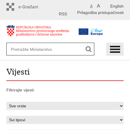
Preskoči
A
English
A
na
Prilagodba pristupačnosti
glavni
RSS
sadržaj
Vijesti
Filtrirajte vijesti: