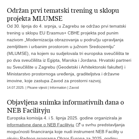
Održan prvi tematski trening u sklopu
projekta MLUMSE
Od 30. lipnja do 4. srpnja, u Zagrebu se održao prvi tematski
trening u sklopu EU Erasmus+ CBHE projekta pod punim
nazivom „Modernizacija obrazovanja u području upravljanja
zemljištem i urbanim prostorom u južnom Sredozemlju“
(MLUMSE), na kojem su sudjelovala tri europska sveučilišta te
po dva sveučilišta iz Egipta, Maroka i Jordana. Hrvatski partneri
su Sveučilište u Zagrebu (Geodetski i Arhitektonski fakultet) i
Ministarstvo prostornoga uređenja, graditeljstva i državne
imovine, koje zastupa Zavod za prostorni razvoj.
14.07.2025. | Pisane vijesti | Information | Zavod
Objavljena snimka informativnih dana o
NEB Facilityju
Europska komisija 4. i 5. lipnja 2025. godine organizirala je
informativne dane o NEB Facilityju
u svrhu predstavljanja
mogućnosti financiranja koje nudi instrument NEB Facility u
okviru Radnog programa Obzor Europa za 2025. godinu