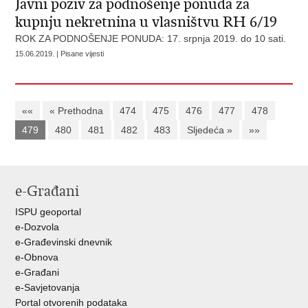
Javni poziv za podnošenje ponuda za
kupnju nekretnina u vlasništvu RH 6/19
ROK ZA PODNOŠENJE PONUDA: 17. srpnja 2019. do 10 sati.
15.06.2019. | Pisane vijesti
««
« Prethodna
474
475
476
477
478
479
480
481
482
483
Sljedeća »
»»
e-Građani
ISPU geoportal
e-Dozvola
e-Građevinski dnevnik
e-Obnova
e-Građani
e-Savjetovanja
Portal otvorenih podataka