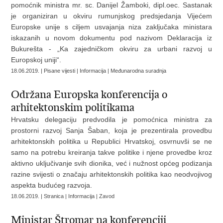
pomoćnik ministra mr. sc. Danijel Žamboki, dipl.oec. Sastanak
je organiziran u okviru rumunjskog predsjedanja Vijećem
Europske unije s ciljem usvajanja niza zaključaka ministara
iskazanih u novom dokumentu pod nazivom Deklaracija iz
Bukurešta - „Ka zajedničkom okviru za urbani razvoj u
Europskoj uniji“.
18.06.2019. | Pisane vijesti | Informacija | Međunarodna suradnja
Održana Europska konferencija o
arhitektonskim politikama
Hrvatsku delegaciju predvodila je pomoćnica ministra za
prostorni razvoj Sanja Šaban, koja je prezentirala provedbu
arhitektonskih politika u Republici Hrvatskoj, osvrnuvši se ne
samo na potrebu kreiranja takve politike i njene provedbe kroz
aktivno uključivanje svih dionika, već i nužnost općeg podizanja
razine svijesti o značaju arhitektonskih politika kao neodvojivog
aspekta budućeg razvoja.
18.06.2019. | Stranica | Informacija | Zavod
Ministar Štromar na konferenciji