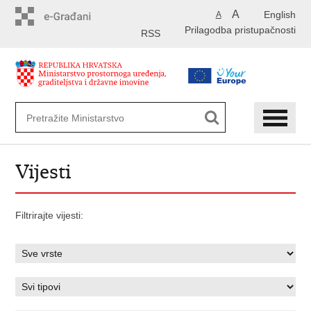
Preskoči
A
English
A
na
Prilagodba pristupačnosti
glavni
RSS
sadržaj
Vijesti
Filtrirajte vijesti: