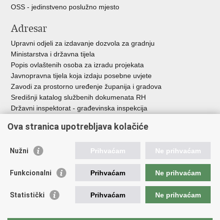
OSS - jedinstveno poslužno mjesto
Adresar
Upravni odjeli za izdavanje dozvola za gradnju
Ministarstva i državna tijela
Popis ovlaštenih osoba za izradu projekata
Javnopravna tijela koja izdaju posebne uvjete
Zavodi za prostorno uređenje županija i gradova
Središnji katalog službenih dokumenata RH
Državni inspektorat - građevinska inspekcija
AZONIZ
Ova stranica upotrebljava kolačiće
Važne poveznice
Nužni
Prihvaćam
Ne prihvaćam
Vlada Republike Hrvatske
Zavod za prostorni razvoj
Funkcionalni
Prihvaćam
Ne prihvaćam
Agencija za pravni promet i posredovanje nekretninama
Državna geodetska uprava
Statistički
Prihvaćam
Ne prihvaćam
Fond za zaštitu okoliša i energetsku učinkovitost
Centar za restrukturiranje i prodaju (CERP)