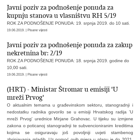
Javni poziv za podnošenje ponuda za
kupnju stanova u vlasništvu RH 5/19
ROK ZA PODNOŠENJE PONUDA: 19. srpnja 2019. do 10 sati.
19.06.2019. | Pisane vijesti
Javni poziv za podnošenje ponuda za zakup
nekretnina br: 2/19
ROK ZA PODNOŠENJE PONUDA: 18. srpnja 2019. godine do
10,00 sati.
19.06.2019. | Pisane vijesti
(HRT) - Ministar Štromar u emisiji 'U
mreži Prvog'
O aktualnim temama u građevinskom sektoru, stanogradnji i
nedostatku radnika govorilo se u emisiji Hrvatskog radija 'U
mreži Prvog' urednice Mirjane Grahovac. U tijeku su izmjene
zakona o poticanoj stanogradnji te subvencioniranim kreditima
kojima se osiguravaju još povoljniji uvjeti stambenog
zbrinjavanja mladih. Uz pomoć ovih mjera u planu je do 2021.