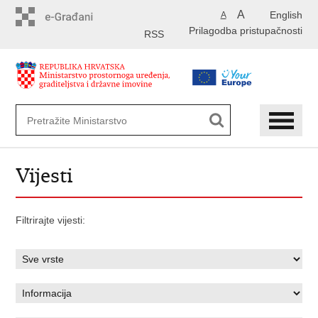
Preskoči
A
English
A
na
Prilagodba pristupačnosti
glavni
RSS
sadržaj
Vijesti
Filtrirajte vijesti: