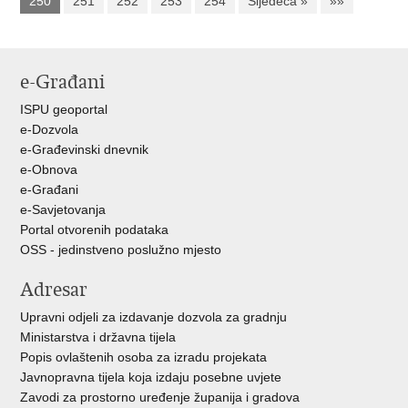
250
251
252
253
254
Sljedeća »
»»
e-Građani
ISPU geoportal
e-Dozvola
e-Građevinski dnevnik
e-Obnova
e-Građani
e-Savjetovanja
Portal otvorenih podataka
OSS - jedinstveno poslužno mjesto
Adresar
Upravni odjeli za izdavanje dozvola za gradnju
Ministarstva i državna tijela
Popis ovlaštenih osoba za izradu projekata
Javnopravna tijela koja izdaju posebne uvjete
Zavodi za prostorno uređenje županija i gradova