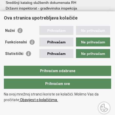
Središnji katalog službenih dokumenata RH
Državni inspektorat - građevinska inspekcija
AZONIZ
Ova stranica upotrebljava kolačiće
Važne poveznice
Nužni
Prihvaćam
Ne prihvaćam
Vlada Republike Hrvatske
Zavod za prostorni razvoj
Funkcionalni
Prihvaćam
Ne prihvaćam
Agencija za pravni promet i posredovanje nekretninama
Državna geodetska uprava
Statistički
Prihvaćam
Ne prihvaćam
Fond za zaštitu okoliša i energetsku učinkovitost
Centar za restrukturiranje i prodaju (CERP)
Državne nekretnine d.o.o.
Prihvaćam odabrane
Prihvaćam sve
Povratak na vrh
Copyright © 2026 Ministarstvo prostornoga uređenja, graditeljstva i
Na ovoj mrežnoj stranci koriste se kolačići. Molimo Vas da
državne imovine.
pročitate
Obavijest o kolačićima.
Uvjeti korištenja
.
Izjava o pristupačnosti
.