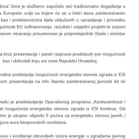
ova' čime je službeno započelo već tradicionalno događanje u
va Europske unije na kojem će se u četiri dana zainteresiranim
 kao i predstavnicima tijela uključenih u upravljanje i provedbu
ćnosti EU sufinanciranja, rezultati i uspješni projekti te izazovi
ečanom otvaranju prisustvovao je potpredsjednik Vlade i ministar
cima kroz prezentacije i panel rasprave predstaviti sve mogućnosti
, kao i dobrobiti koju oni nose Republici Hrvatskoj.
 godine predstavlja mogućnosti energetske obnove zgrada iz ESI
m prezentacija na info štandu zainteresiranoj javnosti bit će
oredu je predstavljanje Operativnog programa „Konkurentnost i
irati mogućnosti energetske obnove zgrada iz ESI fondova. Od
rstvo je ukupno objavilo 5 poziva za energetsku obnovu javnih i
ijuna eura bespovratnih sredstava.
ovu i korištenje obnovljivih izvora energije u zgradama javnog