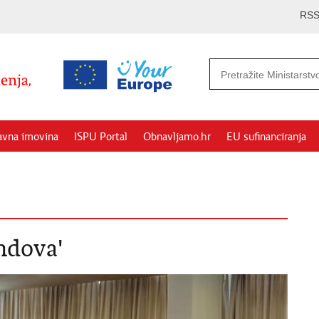
RS
avna imovina
ISPU Portal
Obnavljamo.hr
EU sufinanciranja
ndova'