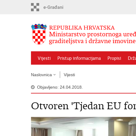
Preskoči
na
glavni
sadržaj
Vijesti
Pristup informacijama
Propisi
Drž
Naslovnica
Vijesti
Objavljeno: 24.04.2018.
Otvoren 'Tjedan EU fo