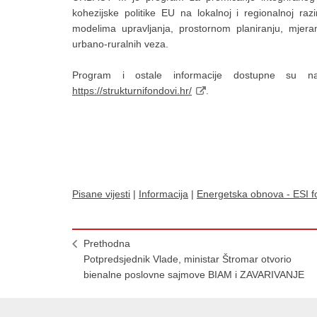
kohezijske politike EU na lokalnoj i regionalnoj ra
modelima upravljanja, prostornom planiranju, mjerama
urbano-ruralnih veza.
Program i ostale informacije dostupne su na s
https://strukturnifondovi.hr/
.
Pisane vijesti
|
Informacija
|
Energetska obnova - ESI f
Prethodna
Potpredsjednik Vlade, ministar Štromar otvorio
bienalne poslovne sajmove BIAM i ZAVARIVANJE