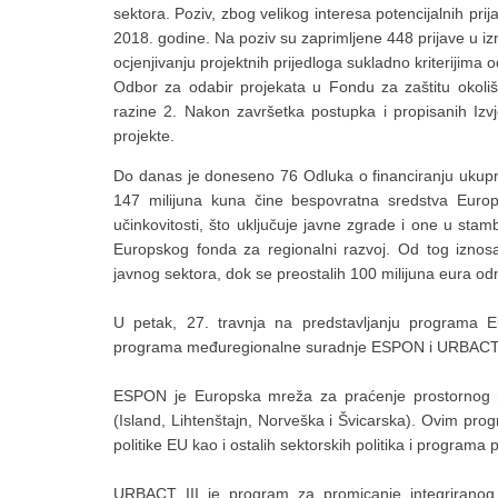
sektora. Poziv, zbog velikog interesa potencijalnih prij
2018. godine. Na poziv su zaprimljene 448 prijave u iz
ocjenjivanju projektnih prijedloga sukladno kriterijima 
Odbor za odabir projekata u Fondu za zaštitu okoliš
razine 2. Nakon završetka postupka i propisanih Izv
projekte.
Do danas je doneseno 76 Odluka o financiranju ukupne
147 milijuna kuna čine bespovratna sredstva Europ
učinkovitosti, što uključuje javne zgrade i one u sta
Europskog fonda za regionalni razvoj. Od tog iznos
javnog sektora, dok se preostalih 100 milijuna eura 
U petak, 27. travnja na predstavljanju programa Eur
programa međuregionalne suradnje ESPON i URBACT 
ESPON je Europska mreža za praćenje prostornog ra
(Island, Lihtenštajn, Norveška i Švicarska). Ovim pro
politike EU kao i ostalih sektorskih politika i program
URBACT III je program za promicanje integriranog 