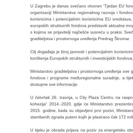
U Zagrebu je danas svečano otvoren 'Tjedan EU fond
organizaciji Ministarstva regionalnog razvoja i fondo
korisnicima i potencijalnim korisnicima EU sredstava,
europskih strukturnih fondova predstaviti aktualne mogu
s kojima se prijavitelji najčešće susreću u praksi. Sv
graditeljstva i prostornoga uređenja Predrag Štromar.
Cilj događaja je široj javnosti i potencijalnim korisni
korištenja Europskih strukturnih i investicijskih fondova
Ministarstvo graditeljstva i prostornoga uređenja ove
fondova i programe međuregionalne suradnje, a tijeko
dostupne sve informacije.
U četvrtak 26. travnja, u City Plaza Centru na rasp
kohezija“ 2014.-2020. gdje će Ministarstvo prezent
2015. godine, kada su objavljeni prvi pozivi, Minista
stambenih zgrada putem kojih je plasirano čak 172 mil
U tijeku je obrada prijava na poziv za energetsku obn