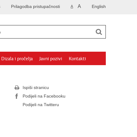
A
S
Prilagodba pristupačnosti
English
A
Dizala i pročelja
Javni pozivi
Kontakti
Ispiši stranicu
Podijeli na Facebooku
Podijeli na Twitteru