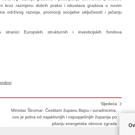
zini kroz razmjenu dobrih praksi i iskustava gradova o novim
 održivog razvoja, promociji socijalne uključivosti i jačanju
tranici Europskih strukturnih i investicijskih fondova
ondovi
Sljedeća
Ministar Štromar: Čestitam županu Bajsu i suradnicima,
ovo je jedna od najaktivnijih i najuspješnijih županija po
pitanju energetske obnove zgrada
Ov