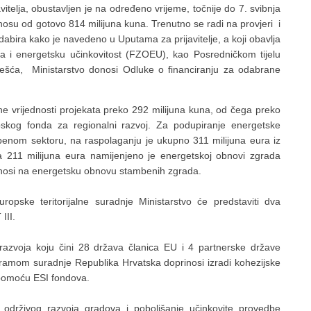
avitelja, obustavljen je na određeno vrijeme, točnije do 7. svibnja
nosu od gotovo 814 milijuna kuna. Trenutno se radi na provjeri i
odabira kako je navedeno u Uputama za prijavitelje, a koji obavlja
a i energetsku učinkovitost (FZOEU), kao Posredničkom tijelu
ješća, Ministarstvo donosi Odluke o financiranju za odabrane
 vrijednosti projekata preko 292 milijuna kuna, od čega preko
skog fonda za regionalni razvoj. Za podupiranje energetske
mbenom sektoru, na raspolaganju je ukupno 311 milijuna eura iz
a 211 milijuna eura namijenjeno je energetskoj obnovi zgrada
odnosi na energetsku obnovu stambenih zgrada.
opske teritorijalne suradnje Ministarstvo će predstaviti dva
III.
zvoja koju čini 28 država članica EU i 4 partnerske države
gramom suradnje Republika Hrvatska doprinosi izradi kohezijske
a pomoću ESI fondova.
održivog razvoja gradova i poboljšanje učinkovite provedbe