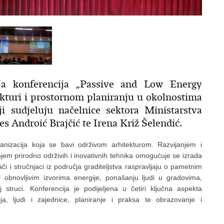
a konferencija „Passive and Low Energy
ekturi i prostornom planiranju u okolnostima
i sudjeluju načelnice sektora Ministarstva
es Androić Brajčić te Irena Križ Šelendić.
nizacija koja se bavi održivom arhitekturom. Razvijanjem i
jem prirodno održivih i inovativnih tehnika omogućuje se izrada
ači i stručnjaci iz područja graditeljstva raspravljaju o pametnim
i obnovljivim izvorima energije, ponašanju ljudi u gradovima,
struci. Konferencija je podijeljena u četiri ključna aspekta
ja, ljudi i zajednice, planiranje i praksa te obrazovanje i