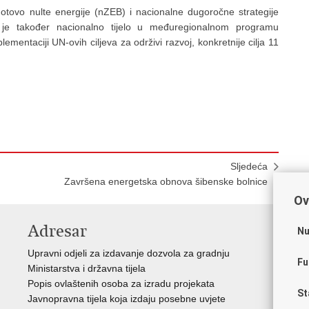
otovo nulte energije (nZEB) i nacionalne dugoročne strategije
je također nacionalno tijelo u međuregionalnom programu
ementaciji UN-ovih ciljeva za održivi razvoj, konkretnije cilja 11
Sljedeća
Završena energetska obnova šibenske bolnice
Ov
Adresar
V
Nu
Upravni odjeli za izdavanje dozvola za gradnju
Vla
Fu
Ministarstva i državna tijela
Zav
Popis ovlaštenih osoba za izradu projekata
Age
St
Javnopravna tijela koja izdaju posebne uvjete
Drž