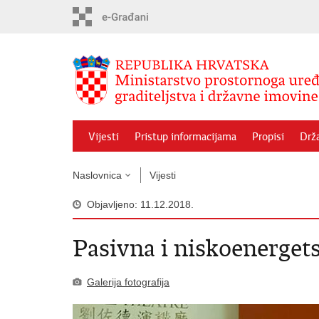
Preskoči
na
glavni
sadržaj
Vijesti
Pristup informacijama
Propisi
Drž
Naslovnica
Vijesti
Objavljeno: 11.12.2018.
Pasivna i niskoenerget
Galerija fotografija