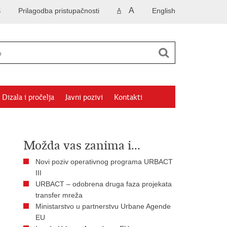
A
S
Prilagodba pristupačnosti
English
A
Dizala i pročelja
Javni pozivi
Kontakti
Možda vas zanima i...
Novi poziv operativnog programa URBACT
III
URBACT – odobrena druga faza projekata
transfer mreža
Ministarstvo u partnerstvu Urbane Agende
EU