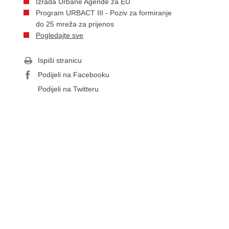
Izrada Urbane Agende za EU
Program URBACT III - Poziv za formiranje
do 25 mreža za prijenos
Pogledajte sve
Ispiši stranicu
Podijeli na Facebooku
Podijeli na Twitteru