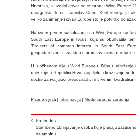
Hrvatska, a uvodni govor na otvaranju Wind Europe 201
energetike dr. sc. Tomislav Ćorić. Konferencija je ok
veliko zanimanje i izvan Europe što je potvrdio dolazak 
Na svom prvom sudjelovanju na Wind Europe konferen
South East Europe in focus, koja su obuhvatila tem
'Projects of common interest in South East Europ
gospodarstvenici, zajedno s predstavnicima europskih ins
U izložbenom dijelu Wind Europe u Bilbau udruženje OI
onih koje u Republici Hrvatskoj djeluju kroz svoje podr
uočljiv zahvaljujući prepoznatljivim crvenim kvadratićima
Pisane vijesti
|
Informacija
|
Međunarodna suradnja
Prethodna
Stambeno zbrinjavanje osoba koje plaćaju zaštićen
najamninu