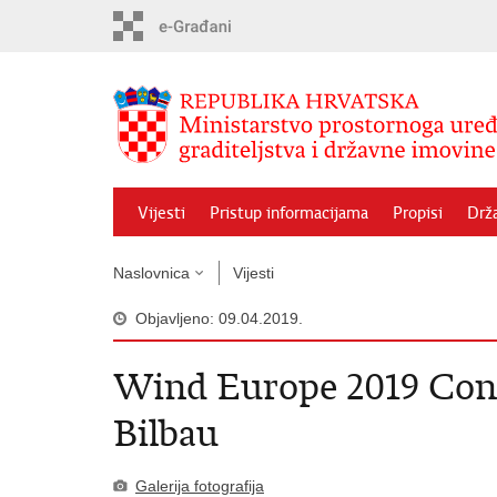
Preskoči
na
glavni
sadržaj
Vijesti
Pristup informacijama
Propisi
Drž
Naslovnica
Vijesti
Objavljeno: 09.04.2019.
Wind Europe 2019 Conf
Bilbau
Galerija fotografija