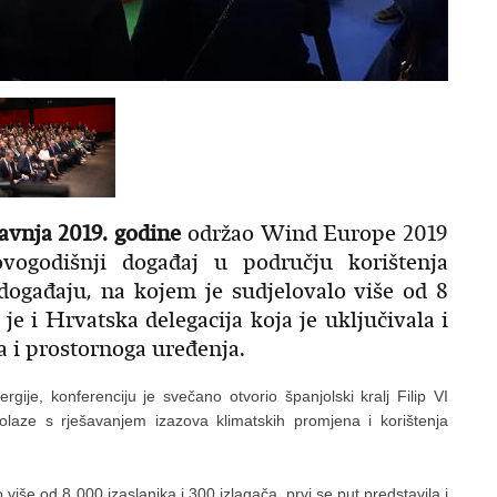
ravnja 2019. godine
održao Wind Europe 2019
vogodišnji događaj u području korištenja
događaju, na kojem je sudjelovalo više od 8
 je i Hrvatska delegacija koja je uključivala i
a i prostornoga uređenja.
rgije, konferenciju je svečano otvorio španjolski kralj Filip VI
olaze s rješavanjem izazova klimatskih promjena i korištenja
še od 8 000 izaslanika i 300 izlagača, prvi se put predstavila i