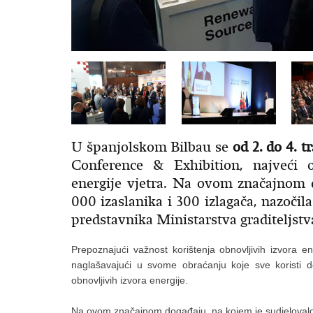
U španjolskom Bilbau se
od 2. do 4. t
Conference & Exhibition, najveći o
energije vjetra. Na ovom značajnom 
000 izaslanika i 300 izlagača, nazočila
predstavnika Ministarstva graditeljstv
Prepoznajući važnost korištenja obnovljivih izvora ene
naglašavajući u svome obraćanju koje sve koristi d
obnovljivih izvora energije.
Na ovom značajnom događaju, na kojem je sudjelovalo vi