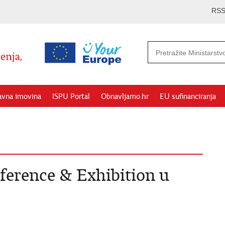
RS
avna imovina
ISPU Portal
Obnavljamo.hr
EU sufinanciranja
erence & Exhibition u