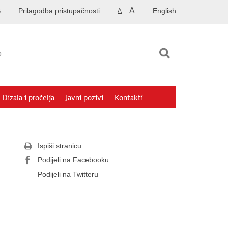
A
S
Prilagodba pristupačnosti
English
A
Dizala i pročelja
Javni pozivi
Kontakti
Ispiši stranicu
Podijeli na Facebooku
Podijeli na Twitteru