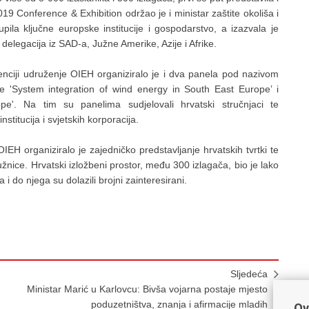
9 Conference & Exhibition održao je i ministar zaštite okoliša i
upila ključne europske institucije i gospodarstvo, a izazvala je
delegacija iz SAD-a, Južne Amerike, Azije i Afrike.
ciji udruženje OIEH organiziralo je i dva panela pod nazivom
e 'System integration of wind energy in South East Europe’ i
e'. Na tim su panelima sudjelovali hrvatski stručnjaci te
titucija i svjetskih korporacija.
EH organiziralo je zajedničko predstavljanje hrvatskih tvrtki te
užnice. Hrvatski izložbeni prostor, među 300 izlagača, bio je lako
 i do njega su dolazili brojni zainteresirani.
Sljedeća
u
Ministar Marić u Karlovcu: Bivša vojarna postaje mjesto
poduzetništva, znanja i afirmacije mladih
Ov