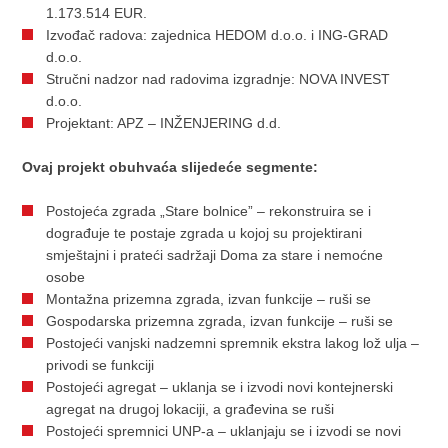
1.173.514 EUR.
Izvođač radova: zajednica HEDOM d.o.o. i ING-GRAD
d.o.o.
Stručni nadzor nad radovima izgradnje: NOVA INVEST
d.o.o.
Projektant: APZ – INŽENJERING d.d.
Ovaj projekt obuhvaća slijedeće segmente:
Postojeća zgrada „Stare bolnice” – rekonstruira se i
dograđuje te postaje zgrada u kojoj su projektirani
smještajni i prateći sadržaji Doma za stare i nemoćne
osobe
Montažna prizemna zgrada, izvan funkcije – ruši se
Gospodarska prizemna zgrada, izvan funkcije – ruši se
Postojeći vanjski nadzemni spremnik ekstra lakog lož ulja –
privodi se funkciji
Postojeći agregat – uklanja se i izvodi novi kontejnerski
agregat na drugoj lokaciji, a građevina se ruši
Postojeći spremnici UNP-a – uklanjaju se i izvodi se novi