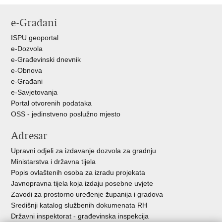
stranicu
na
na
e-Građani
Facebooku
Twitteru
ISPU geoportal
e-Dozvola
e-Građevinski dnevnik
e-Obnova
e-Građani
e-Savjetovanja
Portal otvorenih podataka
OSS - jedinstveno poslužno mjesto
Adresar
Upravni odjeli za izdavanje dozvola za gradnju
Ministarstva i državna tijela
Popis ovlaštenih osoba za izradu projekata
Javnopravna tijela koja izdaju posebne uvjete
Zavodi za prostorno uređenje županija i gradova
Središnji katalog službenih dokumenata RH
Državni inspektorat - građevinska inspekcija