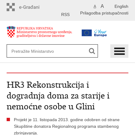
Preskoči
A
English
A
na
Prilagodba pristupačnosti
glavni
RSS
sadržaj
HR3 Rekonstrukcija i
dogradnja doma za starije i
nemoćne osobe u Glini
Projekt je 11. listopada 2013. godine odobren od strane
Skupštine donatora Regionalnog programa stambenog
zbrinjavanja.