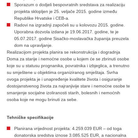
Sporazum o dodjeli bespovratnih sredstava za realizaciju
projekta sklopljen je 25. veljače 2015. godine između
Republike Hrvatske i CEB-a.
Radovi na izgradnji započeli su u kolovozu 2015. godine.
Uporabna dozvola izdana je 19.06.2017. godine, te je
05.07.2017. godine Sisačko-moslavačka županija preuzela
dom na upravljanje.
Realizacijom projekta planira se rekonstrukcija i dogradnja
Doma za starije i nemoćne osobe u kojem će se zbrinuti osobe
koje su u statusu prognanika, povratnika i izbjeglica, a trenutno
su smještene u objektima organiziranog smještaja. Svrha
ovoga projekta je i unapređenje kvalitete života i osiguranje
dostojanstvenog života za najranjivije stare i nemoćne osobe te
smanjenje socijalne izoliranosti starih, bolesnih i nemoćnih
osoba koje ne mogu brinuti za sebe.
Tehničke specifikacije
Planirana vrijednost projekta: 4.259.039 EUR – od toga
donatorska sredstva iznose 3.085.525 EUR, a nacionalna