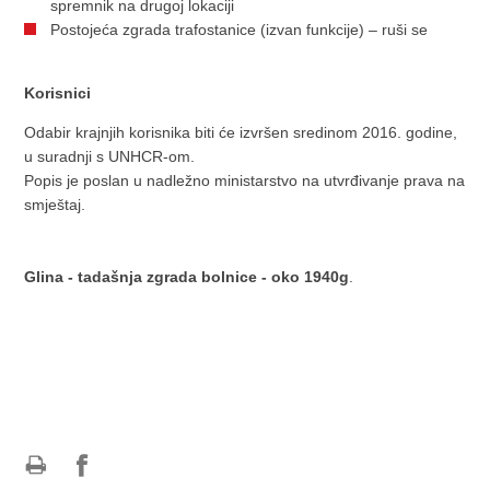
spremnik na drugoj lokaciji
Postojeća zgrada trafostanice (izvan funkcije) – ruši se
Korisnici
Odabir krajnjih korisnika biti će izvršen sredinom 2016. godine,
u suradnji s UNHCR-om.
Popis je poslan u nadležno ministarstvo na utvrđivanje prava na
smještaj.
Glina - tadašnja zgrada bolnice - oko 1940g
.
Ispiši
Podijeli
Podijeli