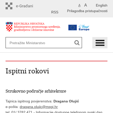
Preskoči
A
English
A
na
Prilagodba pristupačnosti
glavni
RSS
sadržaj
Ispitni rokovi
Strukovno područje arhitekture
Tajnica ispitnog povjerenstva:
Dragana Olujić
e-pošta:
dragana.olujic@mpgi.hr
tel: 01/ 3782 471 - Informacije dostupne telefonom svaki dan