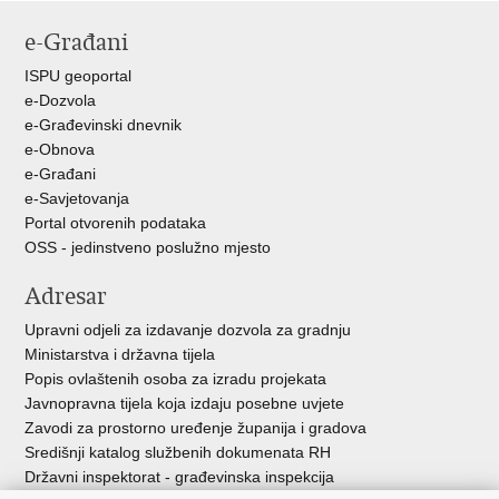
stranicu
na
na
e-Građani
Facebooku
Twitteru
ISPU geoportal
e-Dozvola
e-Građevinski dnevnik
e-Obnova
e-Građani
e-Savjetovanja
Portal otvorenih podataka
OSS - jedinstveno poslužno mjesto
Adresar
Upravni odjeli za izdavanje dozvola za gradnju
Ministarstva i državna tijela
Popis ovlaštenih osoba za izradu projekata
Javnopravna tijela koja izdaju posebne uvjete
Zavodi za prostorno uređenje županija i gradova
Središnji katalog službenih dokumenata RH
Državni inspektorat - građevinska inspekcija